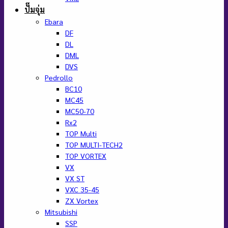
ปั๊มจุ่ม
Ebara
DF
DL
DML
DVS
Pedrollo
BC10
MC45
MC50-70
Rx2
TOP Multi
TOP MULTI-TECH2
TOP VORTEX
VX
VX ST
VXC 35-45
ZX Vortex
Mitsubishi
SSP