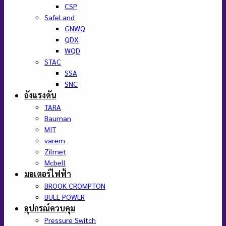
CSP
SafeLand
GNWQ
QDX
WQD
STAC
SSA
SNC
ถังแรงดัน
TARA
Bauman
MIT
varem
Zilmet
Mcbell
มอเตอร์ไฟฟ้า
BROOK CROMPTON
BULL POWER
อุปกรณ์ควบคุม
Pressure Switch