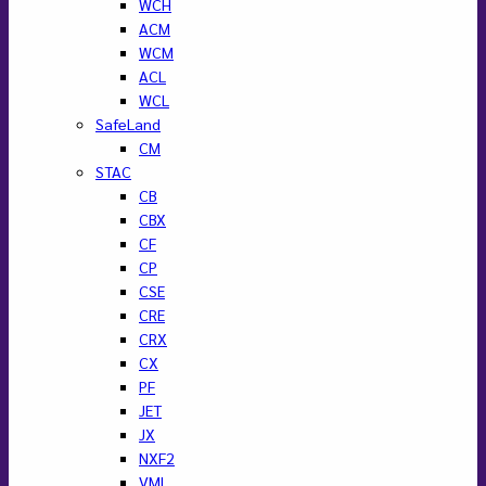
WCH
ACM
WCM
ACL
WCL
SafeLand
CM
STAC
CB
CBX
CF
CP
CSE
CRE
CRX
CX
PF
JET
JX
NXF2
VML