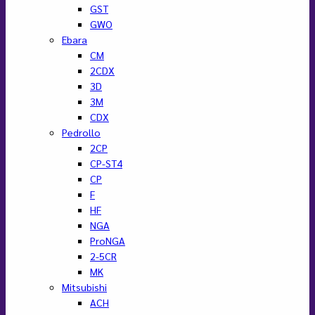
GST
GWO
Ebara
CM
2CDX
3D
3M
CDX
Pedrollo
2CP
CP-ST4
CP
F
HF
NGA
ProNGA
2-5CR
MK
Mitsubishi
ACH