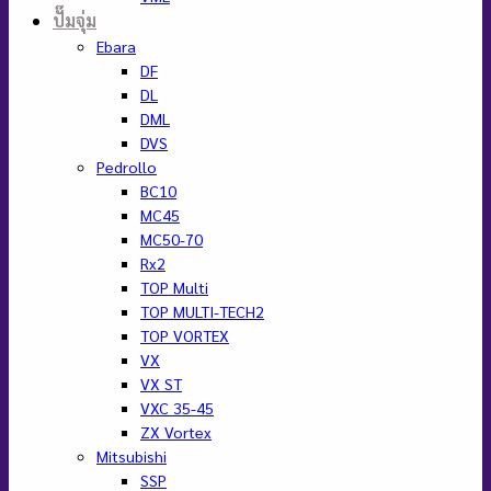
ปั๊มจุ่ม
Ebara
DF
DL
DML
DVS
Pedrollo
BC10
MC45
MC50-70
Rx2
TOP Multi
TOP MULTI-TECH2
TOP VORTEX
VX
VX ST
VXC 35-45
ZX Vortex
Mitsubishi
SSP