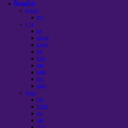
ปั๊มหอยโข่ง
STAGE
VST
GTX
GA
GEXM
GVMS
GB
GDX
GM
GMB
GST
GWO
Ebara
CM
2CDX
3D
3M
CDX