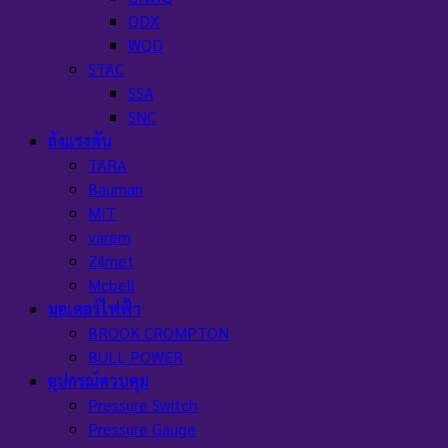
QDX
WQD
STAC
SSA
SNC
ถังแรงดัน
TARA
Bauman
MIT
varem
Zilmet
Mcbell
มอเตอร์ไฟฟ้า
BROOK CROMPTON
BULL POWER
อุปกรณ์ควบคุม
Pressure Switch
Pressure Gauge