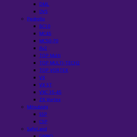
DML
DVS
Pedrollo
BC10
MC45
MC50-70
Rx2
TOP Multi
TOP MULTI-TECH2
TOP VORTEX
VX
VX ST
VXC 35-45
ZX Vortex
Mitsubishi
SSP
CSP
SafeLand
GNWQ