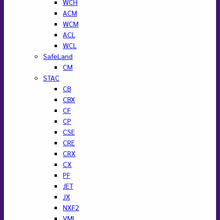
WCH
ACM
WCM
ACL
WCL
SafeLand
CM
STAC
CB
CBX
CF
CP
CSE
CRE
CRX
CX
PF
JET
JX
NXF2
VML