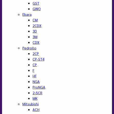
GST
GWO
Ebara
CM
2CDX
3D
3M
CDX
Pedrollo
2CP
CP-ST4
CP
F
HF
NGA
ProNGA
2-5CR
MK
Mitsubishi
ACH