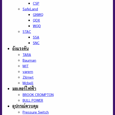
CSP
SafeLand
GNWQ
QDX
WQD
STAC
SSA
SNC
ถังแรงดัน
TARA
Bauman
MIT
varem
Zilmet
Mcbell
มอเตอร์ไฟฟ้า
BROOK CROMPTON
BULL POWER
อุปกรณ์ควบคุม
Pressure Switch