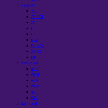
Pedrollo
2CP
CP-ST4
CP
F
HF
NGA
ProNGA
2-5CR
MK
Mitsubishi
ACH
WCH
ACM
WCM
ACL
WCL
SafeLand