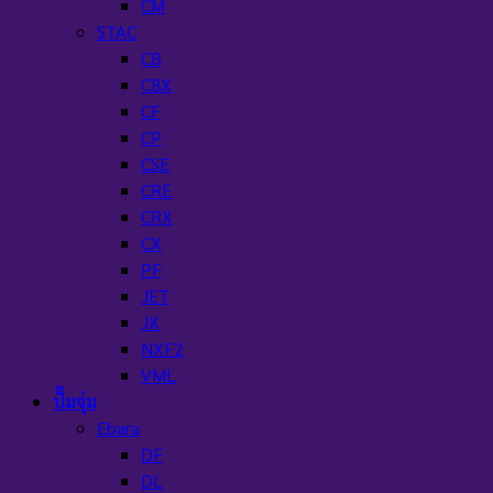
CM
STAC
CB
CBX
CF
CP
CSE
CRE
CRX
CX
PF
JET
JX
NXF2
VML
ปั๊มจุ่ม
Ebara
DF
DL