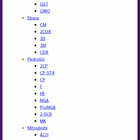
GST
GWO
Ebara
CM
2CDX
3D
3M
CDX
Pedrollo
2CP
CP-ST4
CP
F
HF
NGA
ProNGA
2-5CR
MK
Mitsubishi
ACH