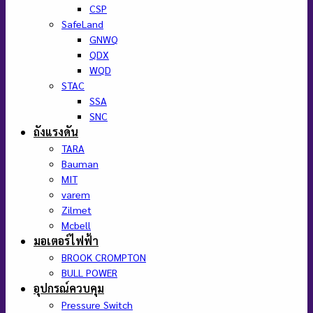
CSP
SafeLand
GNWQ
QDX
WQD
STAC
SSA
SNC
ถังแรงดัน
TARA
Bauman
MIT
varem
Zilmet
Mcbell
มอเตอร์ไฟฟ้า
BROOK CROMPTON
BULL POWER
อุปกรณ์ควบคุม
Pressure Switch