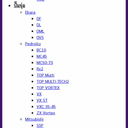
ปั๊มจุ่ม
Ebara
DF
DL
DML
DVS
Pedrollo
BC10
MC45
MC50-70
Rx2
TOP Multi
TOP MULTI-TECH2
TOP VORTEX
VX
VX ST
VXC 35-45
ZX Vortex
Mitsubishi
SSP