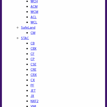
WCH
ACM
WCM
ACL
WCL
SafeLand
CM
STAC
CB
CBX
CF
CP
CSE
CRE
CRX
CX
PF
JET
JX
NXF2
VML