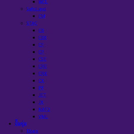
WCL
SafeLand
CM
STAC
CB
CBX
CF
CP
CSE
CRE
CRX
CX
PF
JET
JX
NXF2
VML
ปั๊มจุ่ม
Ebara