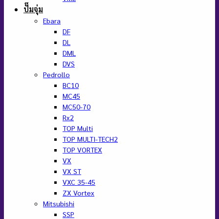
ปั๊มจุ่ม
Ebara
DF
DL
DML
DVS
Pedrollo
BC10
MC45
MC50-70
Rx2
TOP Multi
TOP MULTI-TECH2
TOP VORTEX
VX
VX ST
VXC 35-45
ZX Vortex
Mitsubishi
SSP