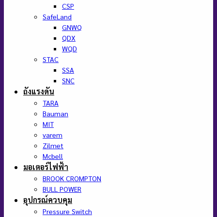
CSP
SafeLand
GNWQ
QDX
WQD
STAC
SSA
SNC
ถังแรงดัน
TARA
Bauman
MIT
varem
Zilmet
Mcbell
มอเตอร์ไฟฟ้า
BROOK CROMPTON
BULL POWER
อุปกรณ์ควบคุม
Pressure Switch