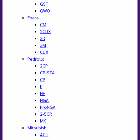
GST
GWO
Ebara
CM
2CDX
3D
3M
CDX
Pedrollo
2CP
CP-ST4
CP
F
HF
NGA
ProNGA
2-5CR
MK
Mitsubishi
ACH