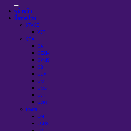
หน้าหลัก
ปั๊มหอยโข่ง
STAGE
VST
GTX
GA
GEXM
GVMS
GB
GDX
GM
GMB
GST
GWO
Ebara
CM
2CDX
3D