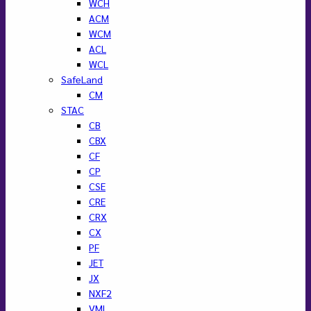
WCH
ACM
WCM
ACL
WCL
SafeLand
CM
STAC
CB
CBX
CF
CP
CSE
CRE
CRX
CX
PF
JET
JX
NXF2
VML