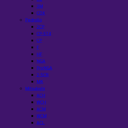
3M
CDX
Pedrollo
2CP
CP-ST4
CP
F
HF
NGA
ProNGA
2-5CR
MK
Mitsubishi
ACH
WCH
ACM
WCM
ACL