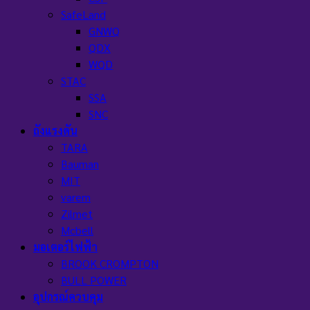
SafeLand
GNWQ
QDX
WQD
STAC
SSA
SNC
ถังแรงดัน
TARA
Bauman
MIT
varem
Zilmet
Mcbell
มอเตอร์ไฟฟ้า
BROOK CROMPTON
BULL POWER
อุปกรณ์ควบคุม