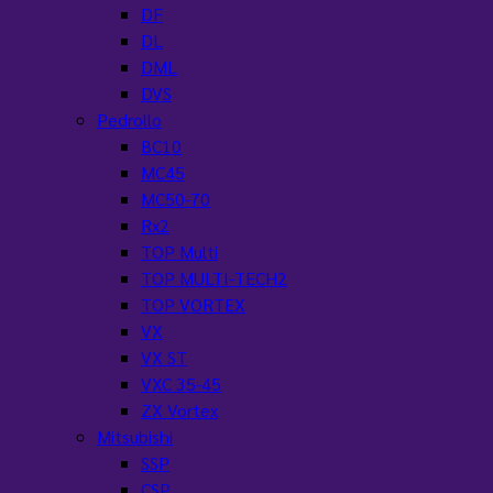
DF
DL
DML
DVS
Pedrollo
BC10
MC45
MC50-70
Rx2
TOP Multi
TOP MULTI-TECH2
TOP VORTEX
VX
VX ST
VXC 35-45
ZX Vortex
Mitsubishi
SSP
CSP