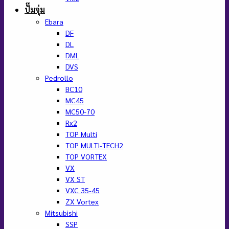
ปั๊มจุ่ม
Ebara
DF
DL
DML
DVS
Pedrollo
BC10
MC45
MC50-70
Rx2
TOP Multi
TOP MULTI-TECH2
TOP VORTEX
VX
VX ST
VXC 35-45
ZX Vortex
Mitsubishi
SSP