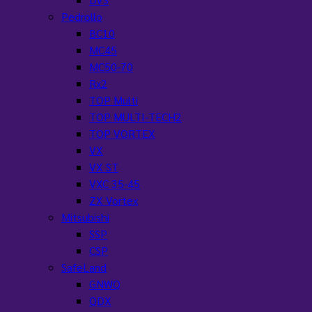
Pedrollo
BC10
MC45
MC50-70
Rx2
TOP Multi
TOP MULTI-TECH2
TOP VORTEX
VX
VX ST
VXC 35-45
ZX Vortex
Mitsubishi
SSP
CSP
SafeLand
GNWQ
QDX