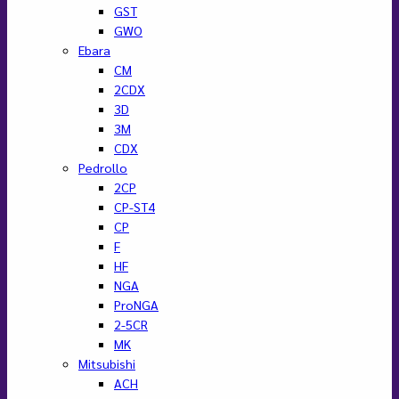
GST
GWO
Ebara
CM
2CDX
3D
3M
CDX
Pedrollo
2CP
CP-ST4
CP
F
HF
NGA
ProNGA
2-5CR
MK
Mitsubishi
ACH