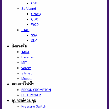
CSP
SafeLand
GNWQ
QDX
WQD
STAC
SSA
SNC
ถังแรงดัน
TARA
Bauman
MIT
varem
Zilmet
Mcbell
มอเตอร์ไฟฟ้า
BROOK CROMPTON
BULL POWER
อุปกรณ์ควบคุม
Pressure Switch