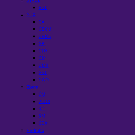
VST
GTX
GA
GEXM
GVMS
GB
GDX
GM
GMB
GST
GWO
Ebara
CM
2CDX
3D
3M
CDX
Pedrollo