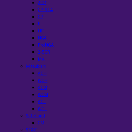
2CP
CP-ST4
CP
F
HF
NGA
ProNGA
2-5CR
MK
Mitsubishi
ACH
WCH
ACM
WCM
ACL
WCL
SafeLand
CM
STAC