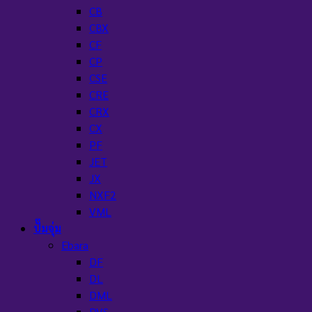
CB
CBX
CF
CP
CSE
CRE
CRX
CX
PF
JET
JX
NXF2
VML
ปั๊มจุ่ม
Ebara
DF
DL
DML
DVS