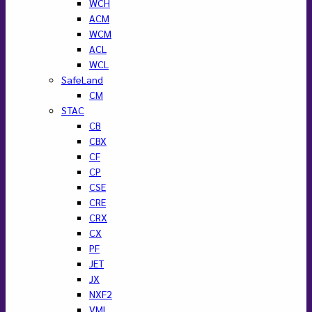
WCH
ACM
WCM
ACL
WCL
SafeLand
CM
STAC
CB
CBX
CF
CP
CSE
CRE
CRX
CX
PF
JET
JX
NXF2
VML