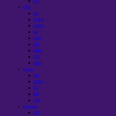
VST
GTX
GA
GEXM
GVMS
GB
GDX
GM
GMB
GST
GWO
Ebara
CM
2CDX
3D
3M
CDX
Pedrollo
2CP