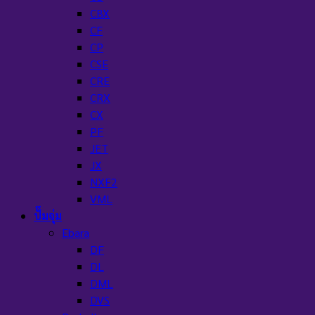
CBX
CF
CP
CSE
CRE
CRX
CX
PF
JET
JX
NXF2
VML
ปั๊มจุ่ม
Ebara
DF
DL
DML
DVS