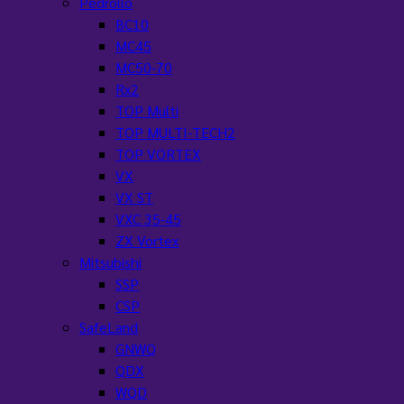
Pedrollo
BC10
MC45
MC50-70
Rx2
TOP Multi
TOP MULTI-TECH2
TOP VORTEX
VX
VX ST
VXC 35-45
ZX Vortex
Mitsubishi
SSP
CSP
SafeLand
GNWQ
QDX
WQD