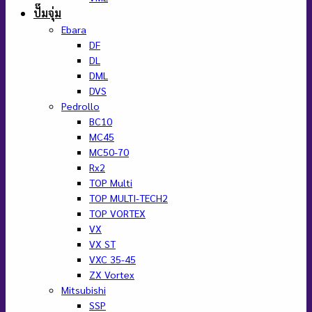
ปั๊มจุ่ม
Ebara
DF
DL
DML
DVS
Pedrollo
BC10
MC45
MC50-70
Rx2
TOP Multi
TOP MULTI-TECH2
TOP VORTEX
VX
VX ST
VXC 35-45
ZX Vortex
Mitsubishi
SSP