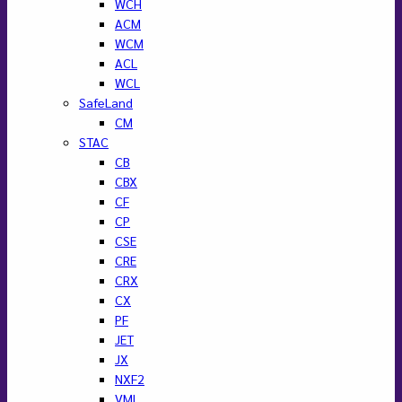
WCH
ACM
WCM
ACL
WCL
SafeLand
CM
STAC
CB
CBX
CF
CP
CSE
CRE
CRX
CX
PF
JET
JX
NXF2
VML