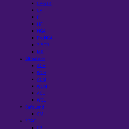
CP-ST4
CP
F
HF
NGA
ProNGA
2-5CR
MK
Mitsubishi
ACH
WCH
ACM
WCM
ACL
WCL
SafeLand
CM
STAC
CB