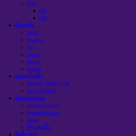
STAC
SSA
SNC
ถังแรงดัน
TARA
Bauman
MIT
varem
Zilmet
Mcbell
มอเตอร์ไฟฟ้า
BROOK CROMPTON
BULL POWER
อุปกรณ์ควบคุม
Pressure Switch
Pressure Gauge
Valve
ตู้ควบคุมปั๊ม
ฟิตติ้ง PPR