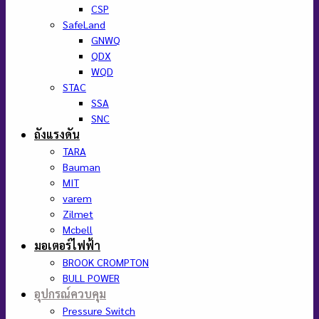
CSP
SafeLand
GNWQ
QDX
WQD
STAC
SSA
SNC
ถังแรงดัน
TARA
Bauman
MIT
varem
Zilmet
Mcbell
มอเตอร์ไฟฟ้า
BROOK CROMPTON
BULL POWER
อุปกรณ์ควบคุม
Pressure Switch