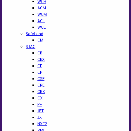
WCH
ACM
WCM
ACL
WCL
SafeLand
CM
STAC
CB
CBX
CF
CP
CSE
CRE
CRX
CX
PF
JET
JX
NXF2
VML