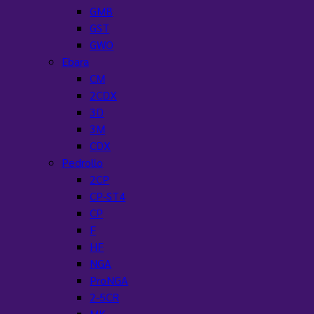
GMB
GST
GWO
Ebara
CM
2CDX
3D
3M
CDX
Pedrollo
2CP
CP-ST4
CP
F
HF
NGA
ProNGA
2-5CR
MK