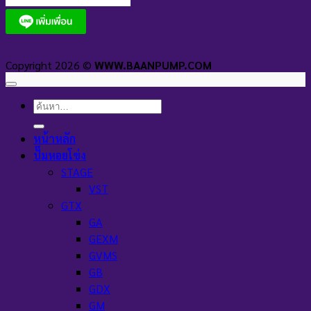
Copyright 2026 ©
WWW.BAANPUMP.COM
ค้นหา:
หน้าหลัก
ปั๊มหอยโข่ง
STAGE
VST
GTX
GA
GEXM
GVMS
GB
GDX
GM