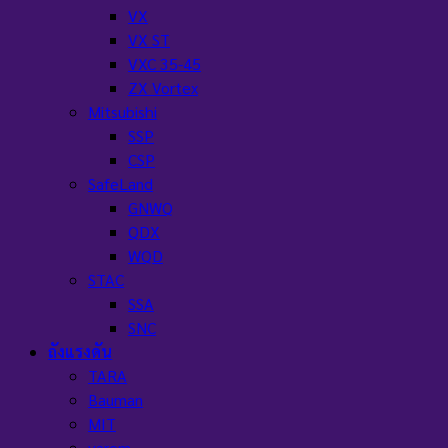
VX
VX ST
VXC 35-45
ZX Vortex
Mitsubishi
SSP
CSP
SafeLand
GNWQ
QDX
WQD
STAC
SSA
SNC
ถังแรงดัน
TARA
Bauman
MIT
varem