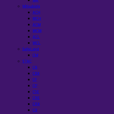
Mitsubishi
ACH
WCH
ACM
WCM
ACL
WCL
SafeLand
CM
STAC
CB
CBX
CF
CP
CSE
CRE
CRX
CX