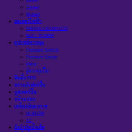
Zilmet
Mcbell
มอเตอร์ไฟฟ้า
BROOK CROMPTON
BULL POWER
อุปกรณ์ควบคุม
Pressure Switch
Pressure Gauge
Valve
ตู้ควบคุมปั๊ม
ฟิตติ้ง PPR
ทรานส์เฟอร์ปั๊ม
บูสเตอร์ปั๊ม
หน้าแปลน
เครื่องเติมอากาศ
HI BLOW
AC
ถังบำบัดน้ำเสีย