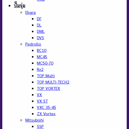
ปั๊มจุ่ม
Ebara
DF
DL
DML
DVS
Pedrollo
BC10
MC45
MC50-70
Rx2
TOP Multi
TOP MULTI-TECH2
TOP VORTEX
VX
VX ST
VXC 35-45
ZX Vortex
Mitsubishi
SSP