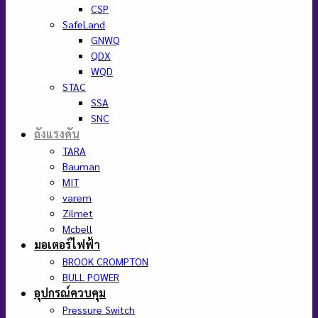
CSP
SafeLand
GNWQ
QDX
WQD
STAC
SSA
SNC
ถังแรงดัน
TARA
Bauman
MIT
varem
Zilmet
Mcbell
มอเตอร์ไฟฟ้า
BROOK CROMPTON
BULL POWER
อุปกรณ์ควบคุม
Pressure Switch