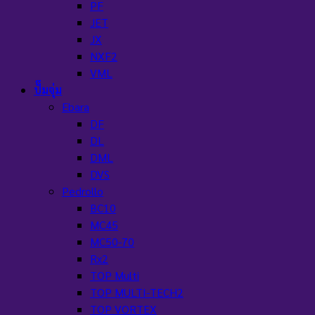
PF
JET
JX
NXF2
VML
ปั๊มจุ่ม
Ebara
DF
DL
DML
DVS
Pedrollo
BC10
MC45
MC50-70
Rx2
TOP Multi
TOP MULTI-TECH2
TOP VORTEX