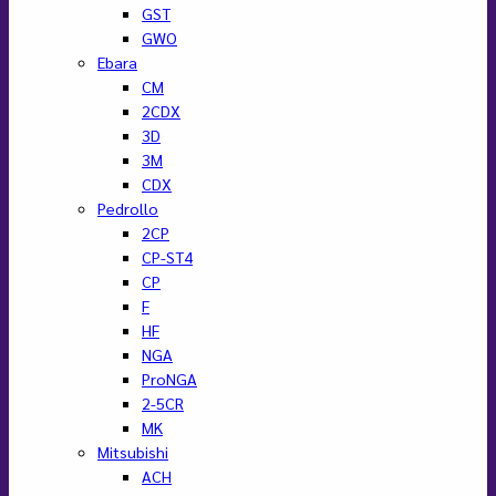
GST
GWO
Ebara
CM
2CDX
3D
3M
CDX
Pedrollo
2CP
CP-ST4
CP
F
HF
NGA
ProNGA
2-5CR
MK
Mitsubishi
ACH