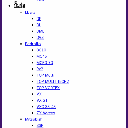
ปั๊มจุ่ม
Ebara
DF
DL
DML
DVS
Pedrollo
BC10
MC45
MC50-70
Rx2
TOP Multi
TOP MULTI-TECH2
TOP VORTEX
VX
VX ST
VXC 35-45
ZX Vortex
Mitsubishi
SSP