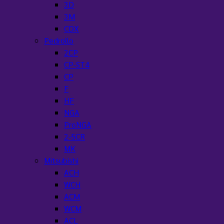
3D
3M
CDX
Pedrollo
2CP
CP-ST4
CP
F
HF
NGA
ProNGA
2-5CR
MK
Mitsubishi
ACH
WCH
ACM
WCM
ACL