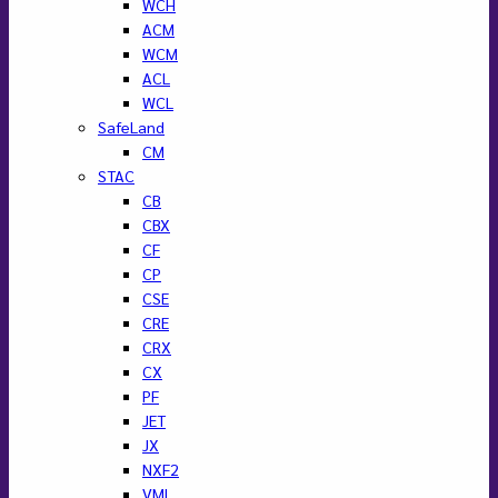
WCH
ACM
WCM
ACL
WCL
SafeLand
CM
STAC
CB
CBX
CF
CP
CSE
CRE
CRX
CX
PF
JET
JX
NXF2
VML