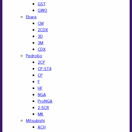
GST
GWO
Ebara
CM
2CDX
3D
3M
CDX
Pedrollo
2CP
CP-ST4
CP
F
HF
NGA
ProNGA
2-5CR
MK
Mitsubishi
ACH