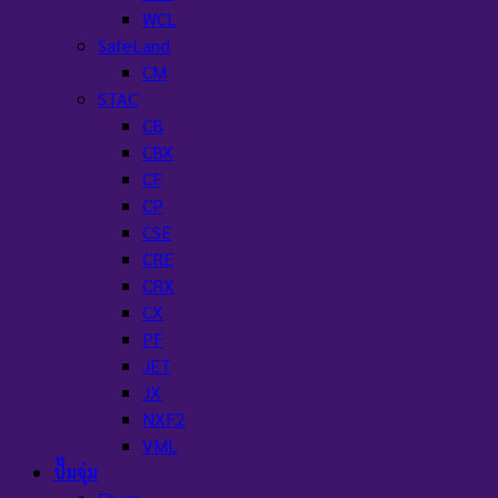
WCL
SafeLand
CM
STAC
CB
CBX
CF
CP
CSE
CRE
CRX
CX
PF
JET
JX
NXF2
VML
ปั๊มจุ่ม