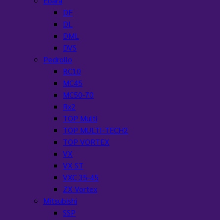
Ebara
DF
DL
DML
DVS
Pedrollo
BC10
MC45
MC50-70
Rx2
TOP Multi
TOP MULTI-TECH2
TOP VORTEX
VX
VX ST
VXC 35-45
ZX Vortex
Mitsubishi
SSP