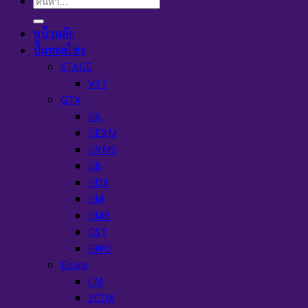
ค้นหา:
หน้าหลัก
ปั๊มหอยโข่ง
STAGE
VST
GTX
GA
GEXM
GVMS
GB
GDX
GM
GMB
GST
GWO
Ebara
CM
2CDX