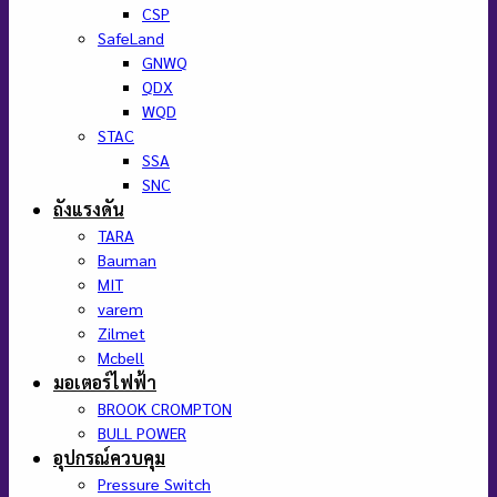
CSP
SafeLand
GNWQ
QDX
WQD
STAC
SSA
SNC
ถังแรงดัน
TARA
Bauman
MIT
varem
Zilmet
Mcbell
มอเตอร์ไฟฟ้า
BROOK CROMPTON
BULL POWER
อุปกรณ์ควบคุม
Pressure Switch