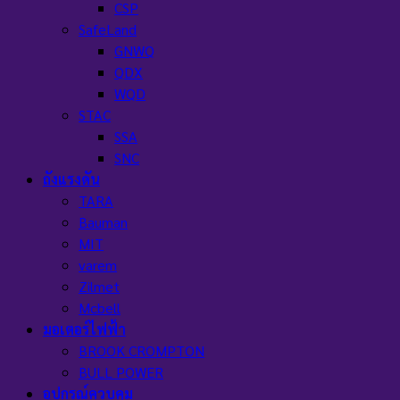
CSP
SafeLand
GNWQ
QDX
WQD
STAC
SSA
SNC
ถังแรงดัน
TARA
Bauman
MIT
varem
Zilmet
Mcbell
มอเตอร์ไฟฟ้า
BROOK CROMPTON
BULL POWER
อุปกรณ์ควบคุม