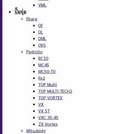
VML
ปั๊มจุ่ม
Ebara
DF
DL
DML
DVS
Pedrollo
BC10
MC45
MC50-70
Rx2
TOP Multi
TOP MULTI-TECH2
TOP VORTEX
VX
VX ST
VXC 35-45
ZX Vortex
Mitsubishi