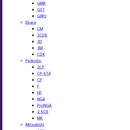
GMB
GST
GWO
Ebara
CM
2CDX
3D
3M
CDX
Pedrollo
2CP
CP-ST4
CP
F
HF
NGA
ProNGA
2-5CR
MK
Mitsubishi