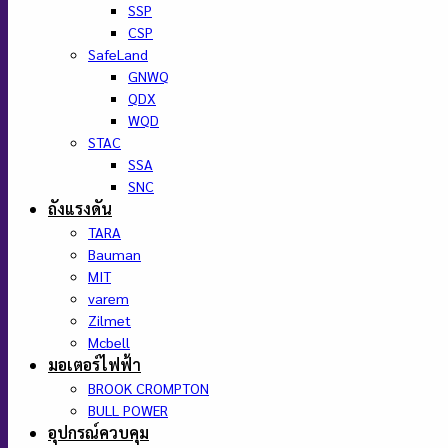
SSP
CSP
SafeLand
GNWQ
QDX
WQD
STAC
SSA
SNC
ถังแรงดัน
TARA
Bauman
MIT
varem
Zilmet
Mcbell
มอเตอร์ไฟฟ้า
BROOK CROMPTON
BULL POWER
อุปกรณ์ควบคุม