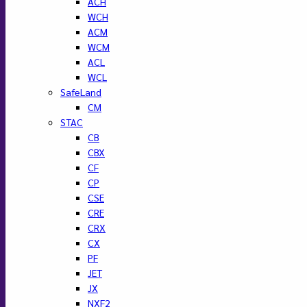
ACH
WCH
ACM
WCM
ACL
WCL
SafeLand
CM
STAC
CB
CBX
CF
CP
CSE
CRE
CRX
CX
PF
JET
JX
NXF2