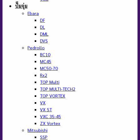
ปั๊มจุ่ม
Ebara
DF
DL
DML
DVS
Pedrollo
BC10
MC45
MC50-70
Rx2
TOP Multi
TOP MULTI-TECH2
TOP VORTEX
VX
VX ST
VXC 35-45
ZX Vortex
Mitsubishi
SSP