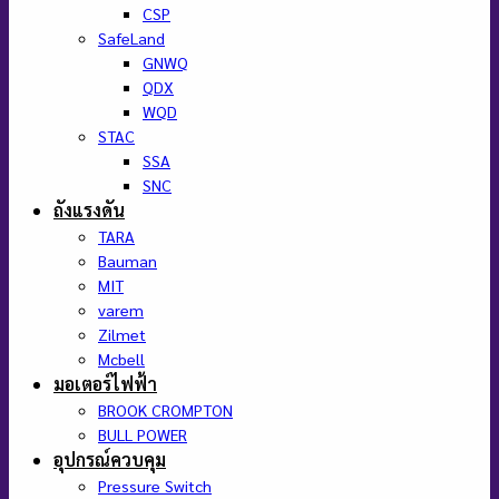
CSP
SafeLand
GNWQ
QDX
WQD
STAC
SSA
SNC
ถังแรงดัน
TARA
Bauman
MIT
varem
Zilmet
Mcbell
มอเตอร์ไฟฟ้า
BROOK CROMPTON
BULL POWER
อุปกรณ์ควบคุม
Pressure Switch