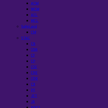
ACM
WCM
ACL
WCL
SafeLand
CM
STAC
CB
CBX
CF
CP
CSE
CRE
CRX
CX
PF
JET
JX
NXF2