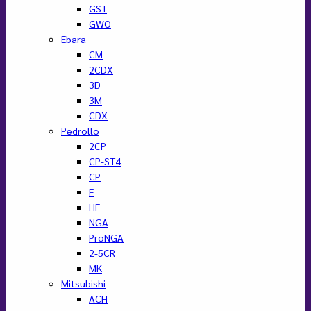
GST
GWO
Ebara
CM
2CDX
3D
3M
CDX
Pedrollo
2CP
CP-ST4
CP
F
HF
NGA
ProNGA
2-5CR
MK
Mitsubishi
ACH