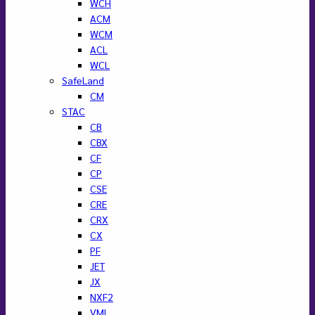
WCH
ACM
WCM
ACL
WCL
SafeLand
CM
STAC
CB
CBX
CF
CP
CSE
CRE
CRX
CX
PF
JET
JX
NXF2
VML