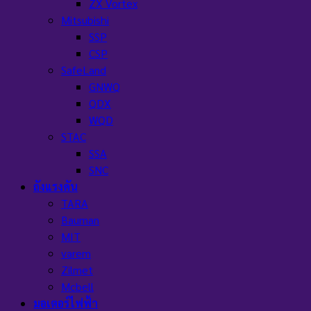
ZX Vortex
Mitsubishi
SSP
CSP
SafeLand
GNWQ
QDX
WQD
STAC
SSA
SNC
ถังแรงดัน
TARA
Bauman
MIT
varem
Zilmet
Mcbell
มอเตอร์ไฟฟ้า