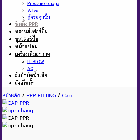
Pressure Gauge
Valve
ตู้ควบคุมปั๊ม
ฟิตติ้ง PPR
ทรานส์เฟอร์ปั๊ม
บูสเตอร์ปั๊ม
หน้าแปลน
เครื่องเติมอากาศ
HI BLOW
AC
ถังบำบัดน้ำเสีย
ถังเก็บน้ำ
หน้าหลัก
/
PPR FITTING
/
Cap