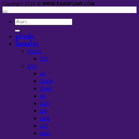
Copyright 2026 ©
WWW.BAANPUMP.COM
ค้นหา:
หน้าหลัก
ปั๊มหอยโข่ง
STAGE
VST
GTX
GA
GEXM
GVMS
GB
GDX
GM
GMB
GST
GWO