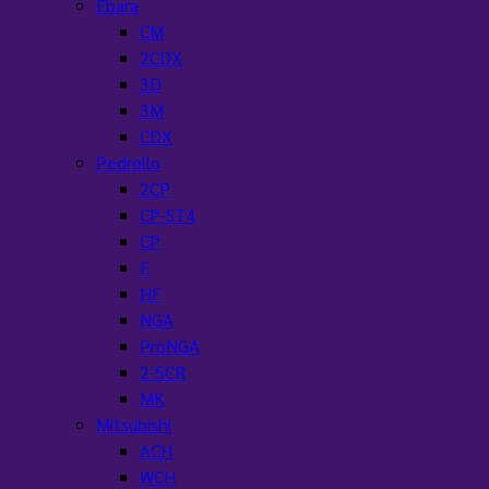
Ebara
CM
2CDX
3D
3M
CDX
Pedrollo
2CP
CP-ST4
CP
F
HF
NGA
ProNGA
2-5CR
MK
Mitsubishi
ACH
WCH