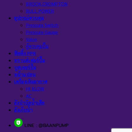
BROOK CROMPTON
BULL POWER
อุปกรณ์ควบคุม
Pressure Switch
Pressure Gauge
Valve
ตู้ควบคุมปั๊ม
ฟิตติ้ง PPR
ทรานส์เฟอร์ปั๊ม
บูสเตอร์ปั๊ม
หน้าแปลน
เครื่องเติมอากาศ
HI BLOW
AC
ถังบำบัดน้ำเสีย
ถังเก็บน้ำ
LINE : @BAANPUMP