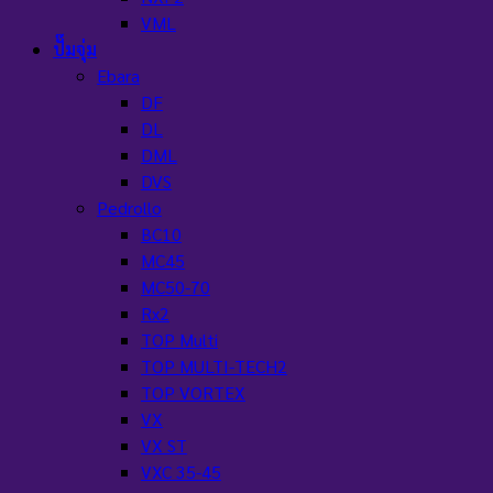
VML
ปั๊มจุ่ม
Ebara
DF
DL
DML
DVS
Pedrollo
BC10
MC45
MC50-70
Rx2
TOP Multi
TOP MULTI-TECH2
TOP VORTEX
VX
VX ST
VXC 35-45