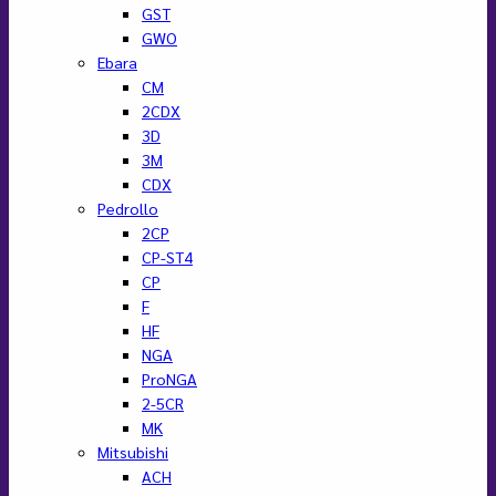
GST
GWO
Ebara
CM
2CDX
3D
3M
CDX
Pedrollo
2CP
CP-ST4
CP
F
HF
NGA
ProNGA
2-5CR
MK
Mitsubishi
ACH