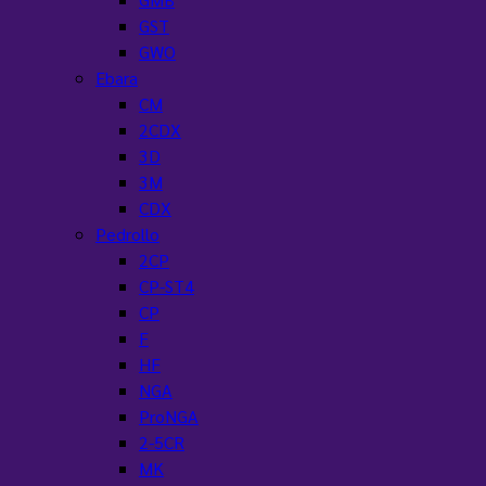
GST
GWO
Ebara
CM
2CDX
3D
3M
CDX
Pedrollo
2CP
CP-ST4
CP
F
HF
NGA
ProNGA
2-5CR
MK