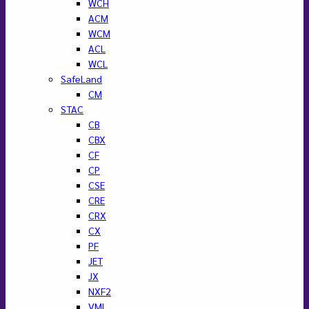
WCH
ACM
WCM
ACL
WCL
SafeLand
CM
STAC
CB
CBX
CF
CP
CSE
CRE
CRX
CX
PF
JET
JX
NXF2
VML