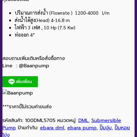
ปริมาณการส่งน้ำ (Flowrate ) 1200-4000 l/m
ส่งน้ำได้สูง(Head) 4-16.8 m
ไฟฟ้า 3 เฟส , 10 Hp (7.5 Kw)
ท่อออก 4″
สอบถามเพิ่มเติมหรือสั่งซื้อทาง
Line : @Baanpump
***ราคานี้ไม่รวมค่าขนส่ง
รหัสสินค้า:
100DML5705
หมวดหมู่:
DML
,
Submersible
Pump
ป้ายกำกับ:
ebara dml
,
ebara pump
,
ปั๊มจุ่ม
,
ปั๊มหอย
โข่ง