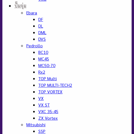
ปั๊มจุ่ม
Ebara
DF
DL
DML
DVS
Pedrollo
BC10
MC45
MC50-70
Rx2
TOP Multi
TOP MULTI-TECH2
TOP VORTEX
VX
VX ST
VXC 35-45
ZX Vortex
Mitsubishi
SSP