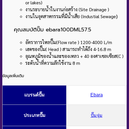
or lakes)
งานระบายน้ำในงานก่อสร้าง (Site Drainage )
งานในอุตสาหกรรมที่มีน้ำเสีย (Industial Sewage
)
คุณสมบัติปั๊ม ebara100DML57.5
อัตราการไหลปั๊ม(Flow rate ) 1200-4000 L/m
เฮดของปั๊ม( Head ) สามารถทำได้ถึง 4-16.8 m
อุณหภูมิของน้ำและของเหลว + 40 องศาเซลเซียส(C )
ระดับน้ำที่ความลึกใช้งาน 8 m
ข้อมูลเพิ่มเติม
แบรนด์ปั๊ม
Ebara
ประเภทปั๊ม
ปั๊มจุ่ม