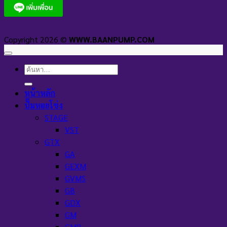
Copyright 2026 ©
WWW.BAANPUMP.COM
ค้นหา:
หน้าหลัก
ปั๊มหอยโข่ง
STAGE
VST
GTX
GA
GEXM
GVMS
GB
GDX
GM
GMB