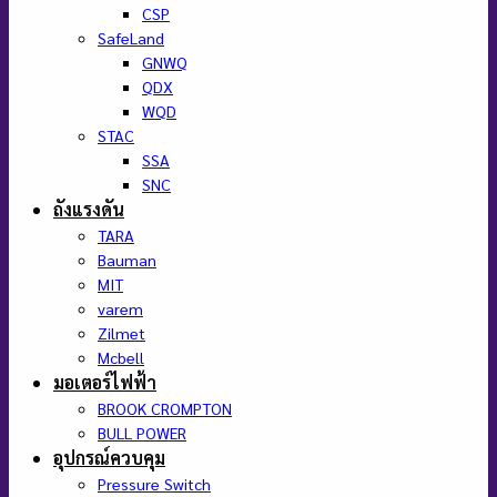
CSP
SafeLand
GNWQ
QDX
WQD
STAC
SSA
SNC
ถังแรงดัน
TARA
Bauman
MIT
varem
Zilmet
Mcbell
มอเตอร์ไฟฟ้า
BROOK CROMPTON
BULL POWER
อุปกรณ์ควบคุม
Pressure Switch