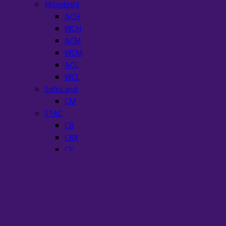
Mitsubishi
ACH
WCH
ACM
WCM
ACL
WCL
SafeLand
CM
STAC
CB
CBX
CF
CP
CSE
CRE
CRX
CX
PF