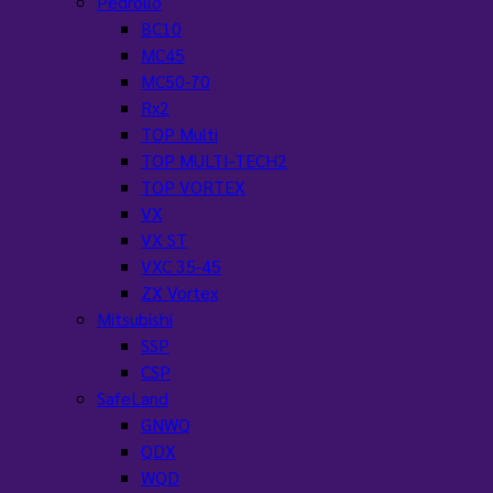
Pedrollo
BC10
MC45
MC50-70
Rx2
TOP Multi
TOP MULTI-TECH2
TOP VORTEX
VX
VX ST
VXC 35-45
ZX Vortex
Mitsubishi
SSP
CSP
SafeLand
GNWQ
QDX
WQD