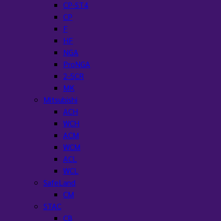
CP-ST4
CP
F
HF
NGA
ProNGA
2-5CR
MK
Mitsubishi
ACH
WCH
ACM
WCM
ACL
WCL
SafeLand
CM
STAC
CB