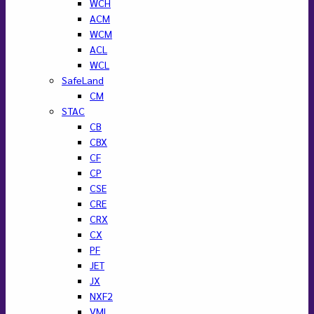
WCH
ACM
WCM
ACL
WCL
SafeLand
CM
STAC
CB
CBX
CF
CP
CSE
CRE
CRX
CX
PF
JET
JX
NXF2
VML