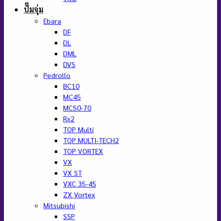
ปั๊มจุ่ม
Ebara
DF
DL
DML
DVS
Pedrollo
BC10
MC45
MC50-70
Rx2
TOP Multi
TOP MULTI-TECH2
TOP VORTEX
VX
VX ST
VXC 35-45
ZX Vortex
Mitsubishi
SSP