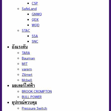
CSP
SafeLand
GNWQ
QDX
WQD
STAC
SSA
SNC
ถังแรงดัน
TARA
Bauman
MIT
varem
Zilmet
Mcbell
มอเตอร์ไฟฟ้า
BROOK CROMPTON
BULL POWER
อุปกรณ์ควบคุม
Pressure Switch