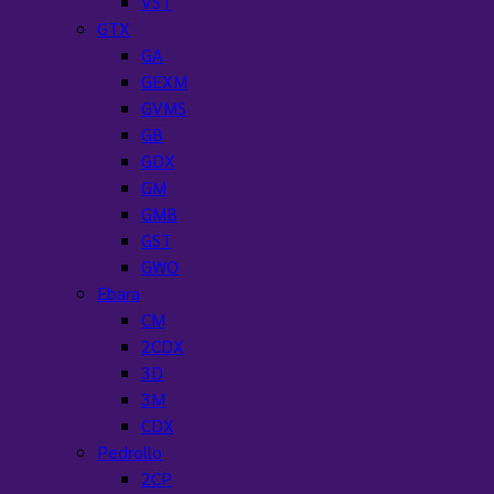
VST
GTX
GA
GEXM
GVMS
GB
GDX
GM
GMB
GST
GWO
Ebara
CM
2CDX
3D
3M
CDX
Pedrollo
2CP