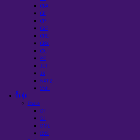
CBX
CF
CP
CSE
CRE
CRX
CX
PF
JET
JX
NXF2
VML
ปั๊มจุ่ม
Ebara
DF
DL
DML
DVS