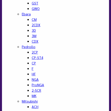
GST
GWO
Ebara
CM
2CDX
3D
3M
CDX
Pedrollo
2CP
CP-ST4
CP
F
HF
NGA
ProNGA
2-5CR
MK
Mitsubishi
ACH