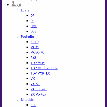
ปั๊มจุ่ม
Ebara
DF
DL
DML
DVS
Pedrollo
BC10
MC45
MC50-70
Rx2
TOP Multi
TOP MULTI-TECH2
TOP VORTEX
VX
VX ST
VXC 35-45
ZX Vortex
Mitsubishi
SSP