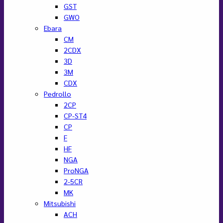
GST
GWO
Ebara
CM
2CDX
3D
3M
CDX
Pedrollo
2CP
CP-ST4
CP
F
HF
NGA
ProNGA
2-5CR
MK
Mitsubishi
ACH