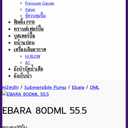
Pressure Gauge
Valve
ตู้ควบคุมปั๊ม
ฟิตติ้ง PPR
ทรานส์เฟอร์ปั๊ม
บูสเตอร์ปั๊ม
หน้าแปลน
เครื่องเติมอากาศ
HI BLOW
AC
ถังบำบัดน้ำเสีย
ถังเก็บน้ำ
หน้าหลัก
/
Submersible Pump
/
Ebara
/
DML
EBARA 80DML 55.5
คุณสมบัติปั๊ม