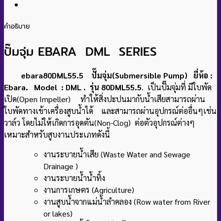
คำอธิบาย
ปั๊มจุ่ม EBARA DML SERIES
ebara80DML55.5 ปั๊มจุ่ม(Submersible Pump) ยี่ห้อ :
Ebara. Model : DML . รุ่น 80DML55.5
. เป็นปั๊มจุ่มที่ มีใบพัด
เปิด(Open Impeller) ทำให้สิ่งปะปนมากับน้ำเสียสามารถผ่าน
ใบพัดทางเข้าเครื่องสูบน้ำได้ และสามารถผ่านอุปกรณ์ต่ออื่นๆเช่น
วาล์ว โดยไม่ให้เกิดการอุดตัน(Non-Clog) ต่อตัวอุปกรณ์ต่างๆ
เหมาะสำหรับสูบงานประเภทดังนี้
งานระบายน้ำเสีย (Waste Water and Sewage
Drainage )
งานระบายน้ำน้ำทิ้ง
งานการเกษตร (Agriculture)
งานสูบน้ำจากแม่น้ำลำคลอง (Row water from River
or lakes)