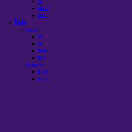
JX
NXF2
VML
ปั๊มจุ่ม
Ebara
DF
DL
DML
DVS
Pedrollo
BC10
MC45
MC50-70
Rx2
TOP Multi
TOP MULTI-TECH2
TOP VORTEX
VX
VX ST