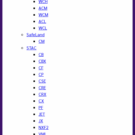
WCH
ACM
WCM
ACL
WCL
SafeLand
CM
STAC
CB
CBX
CF
CP
CSE
CRE
CRX
CX
PF
JET
JX
NXF2
VML