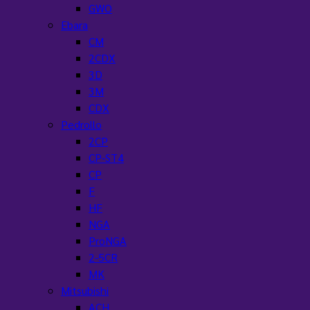
GWO
Ebara
CM
2CDX
3D
3M
CDX
Pedrollo
2CP
CP-ST4
CP
F
HF
NGA
ProNGA
2-5CR
MK
Mitsubishi
ACH