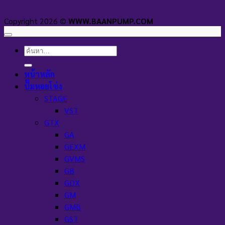
Copyright 2026 ©
WWW.BAANPUMP.COM
ค้นหา:
หน้าหลัก
ปั๊มหอยโข่ง
STAGE
VST
GTX
GA
GEXM
GVMS
GB
GDX
GM
GMB
GST