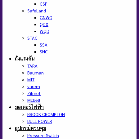
CSP
SafeLand
GNWQ
QDX
WQD
STAC
SSA
SNC
ถังแรงดัน
TARA
Bauman
MIT
varem
Zilmet
Mcbell
มอเตอร์ไฟฟ้า
BROOK CROMPTON
BULL POWER
อุปกรณ์ควบคุม
Pressure Switch