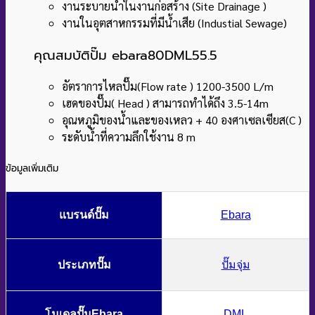
งานระบายน้ำในงานก่อสร้าง (Site Drainage )
งานในอุตสาหกรรมที่มีน้ำเสีย (Industial Sewage)
คุณสมบัติปั๊ม ebara80DML55.5
อัตราการไหลปั๊ม(Flow rate ) 1200-3500 L/m
เฮดของปั๊ม( Head ) สามารถทำได้ถึง 3.5-14m
อุณหภูมิของน้ำและของเหลว + 40 องศาเซลเซียส(C )
ระดับน้ำที่ความลึกใช้งาน 8 m
ข้อมูลเพิ่มเติม
แบรนด์ปั๊ม
Ebara
ประเภทปั๊ม
ปั๊มจุ่ม
โมเดลปั๊มEbara
DML