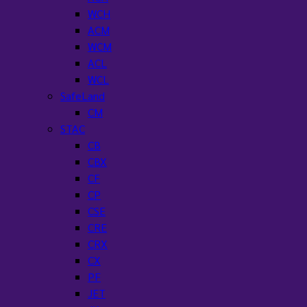
WCH
ACM
WCM
ACL
WCL
SafeLand
CM
STAC
CB
CBX
CF
CP
CSE
CRE
CRX
CX
PF
JET