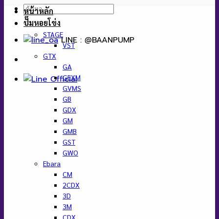
ค้นหา:
หน้าหลัก
ปั๊มหอยโข่ง
STAGE
LINE : @BAANPUMP
VST
GTX
GA
GEXM
GVMS
GB
GDX
GM
GMB
GST
GWO
Ebara
CM
2CDX
3D
3M
CDX