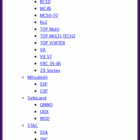
BC10
MC45
MC50-70
Rx2
TOP Multi
TOP MULTI-TECH2
TOP VORTEX
VX
VX ST
VXC 35-45
ZX Vortex
Mitsubishi
SSP
CSP
SafeLand
GNWQ
QDX
WQD
STAC
SSA
SNC