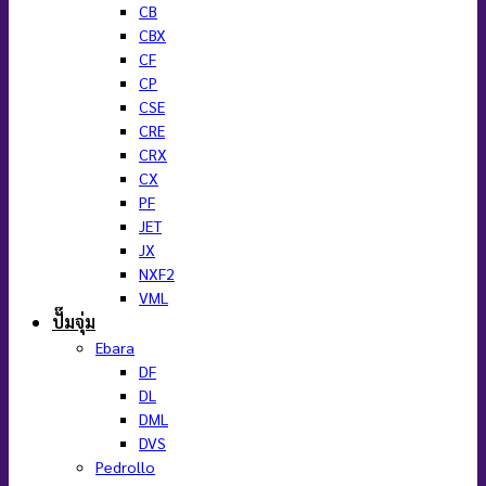
CB
CBX
CF
CP
CSE
CRE
CRX
CX
PF
JET
JX
NXF2
VML
ปั๊มจุ่ม
Ebara
DF
DL
DML
DVS
Pedrollo