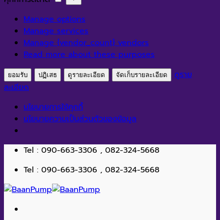
สถิติ
การ
Manage options
ตลาด
Manage services
Manage {vendor_count} vendors
Read more about these purposes
ดูราย
ยอมรับ
ปฏิเสธ
ดูรายละเอียด
จัดเก็บรายละเอียด
ละเอียด
นโยบายการใช้คุกกี้
นโยบายความเป็นส่วนตัวของข้อมูล
ข้าม
Tel : 090-663-3306 , 082-324-5668
ไป
Tel : 090-663-3306 , 082-324-5668
ยัง
เนื้อหา