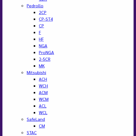
Pedrollo
2CP
CP-ST4
CP
F
HF
NGA
ProNGA
2-5CR
MK
Mitsubishi
ACH
WCH
ACM
WCM
ACL
WCL
SafeLand
CM
STAC