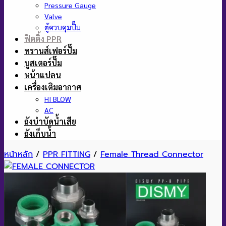
CB
CBX
CF
CP
CSE
CRE
CRX
CX
PF
JET
JX
NXF2
VML
ปั๊มจุ่ม
Ebara
DF
DL
DML
DVS
Pedrollo