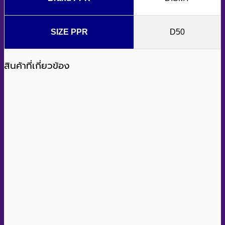
คำอธิบาย
Female Thread Connector
(ข้อต่อตรงเกลียวใน)
Female Thread Connector (ข้อต่อตรงเกลียวใน)
ใช้
สำหรับต่อท่อ PPR เข้ากับท่ออื่นๆ ที่มีเกลียวตัวผู้ ทำหน้าที่เชื่อม
ต่อท่อสองท่อเข้าด้วยกัน ผลิตจากพลาสติกโพลีโพรพิลีน (PP) มี
คุณสมบัติ ทนทาน น้ำหนักเบา ไม่เป็นสนิม และทนต่อสารเคมี
เหมาะสำหรับงานระบบท่อ PPR ทั่วไป
ฟิตติ้ง PPR ผลิตตามมาตรฐาน DIN 16962-5 ที่มีคุณสมบัติ
พิเศษดังต่อไปนี้