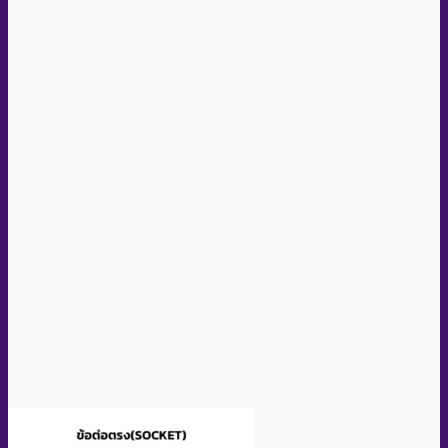
Quick View
Socket PPR Size D40 (Brand DISMY)
อ่านเพิ่ม