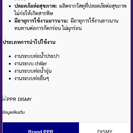
SDR6 PN20
แรงดันใช้งาน 20 bar
อุณภูมิการใช้งาน 3 - 95 °C
สอบถามเพิ่มเติมหรือสั่งซื้อทาง
Line : @Baanpump
***ราคานี้ไม่รวมค่าขนส่ง
รหัสสินค้า:
FC50112DI
หมวดหมู่:
Female Thread Connector
,
PPR FITTING
ป้ายกำกับ:
FemaleThreadConnector
,
ข้อต่อ
ตรงเกลียวใน