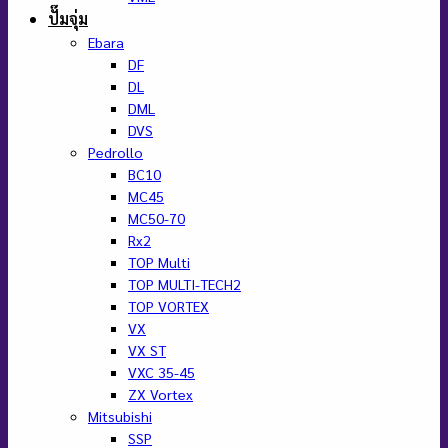
ค้นหา:
หน้าหลัก
ปั๊มหอยโข่ง
STAGE
LINE : @BAANPUMP
VST
GTX
GA
GEXM
GVMS
GB
GDX
GM
GMB
GST
GWO
Ebara
CM
2CDX
3D
3M
CDX