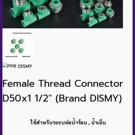
BC10
MC45
MC50-70
Rx2
TOP Multi
TOP MULTI-TECH2
TOP VORTEX
VX
VX ST
VXC 35-45
ZX Vortex
Mitsubishi
SSP
CSP
SafeLand
GNWQ
QDX
WQD
STAC
SSA
SNC