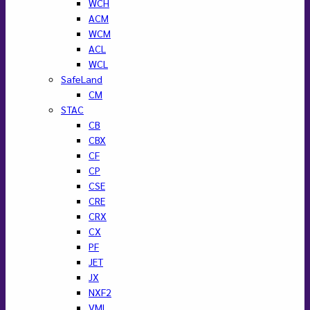
สถิติ
การ
Manage options
ตลาด
Manage services
Manage {vendor_count} vendors
Read more about these purposes
ดูราย
ยอมรับ
ปฏิเสธ
ดูรายละเอียด
จัดเก็บรายละเอียด
ละเอียด
นโยบายการใช้คุกกี้
นโยบายความเป็นส่วนตัวของข้อมูล
ข้าม
Tel : 090-663-3306 , 082-324-5668
ไป
Tel : 090-663-3306 , 082-324-5668
ยัง
เนื้อหา