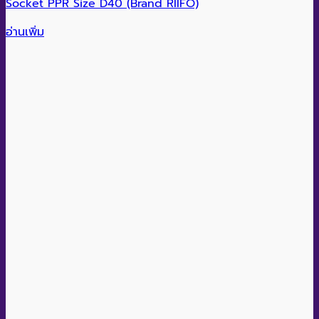
งานระบบท่อน้ำประปา
งานระบบ chiller
งานระบบท่อน้ำอุ่น
งานระบบท่ออื่นๆ
ข้อมูลเพิ่มเติม
Brand PPR
DISMY
SIZE PPR
D50
สินค้าที่เกี่ยวข้อง