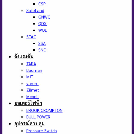
Pedrollo
2CP
CP-ST4
CP
F
HF
NGA
ProNGA
2-5CR
MK
Mitsubishi
ACH
WCH
ACM
WCM
ACL
WCL
SafeLand
CM
STAC