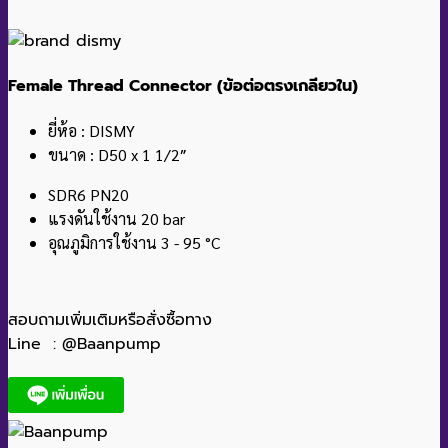
ถังแรงดัน
TARA
Bauman
MIT
varem
Zilmet
Mcbell
มอเตอร์ไฟฟ้า
BROOK CROMPTON
BULL POWER
อุปกรณ์ควบคุม
Pressure Switch
Pressure Gauge
Valve
ตู้ควบคุมปั๊ม
ฟิตติ้ง PPR
ทรานส์เฟอร์ปั๊ม
บูสเตอร์ปั๊ม
หน้าแปลน