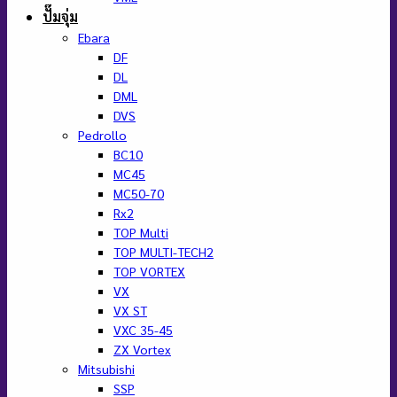
ปั๊มจุ่ม
Ebara
DF
DL
DML
DVS
Pedrollo
BC10
MC45
MC50-70
Rx2
TOP Multi
TOP MULTI-TECH2
TOP VORTEX
VX
VX ST
VXC 35-45
ZX Vortex
Mitsubishi
SSP