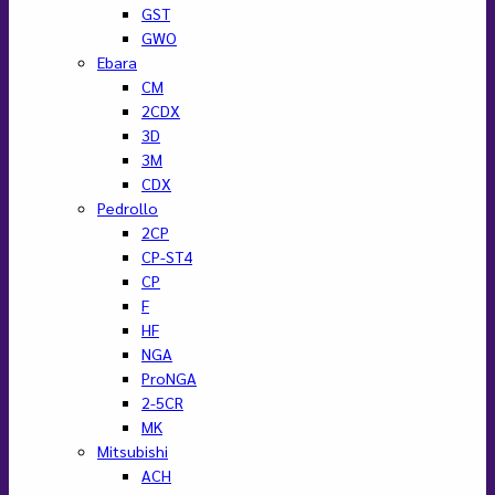
GST
GWO
Ebara
CM
2CDX
3D
3M
CDX
Pedrollo
2CP
CP-ST4
CP
F
HF
NGA
ProNGA
2-5CR
MK
Mitsubishi
ACH