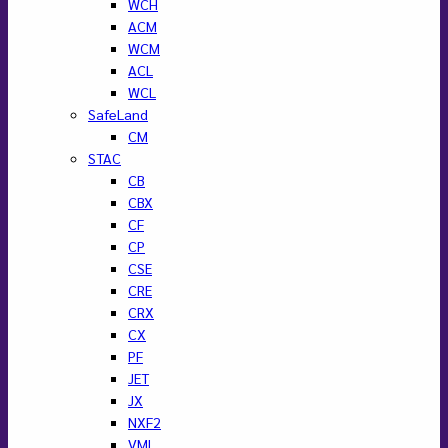
WCH
ACM
WCM
ACL
WCL
SafeLand
CM
STAC
CB
CBX
CF
CP
CSE
CRE
CRX
CX
PF
JET
JX
NXF2
VML