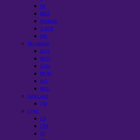
HF
NGA
ProNGA
2-5CR
MK
Mitsubishi
ACH
WCH
ACM
WCM
ACL
WCL
SafeLand
CM
STAC
CB
CBX
CF