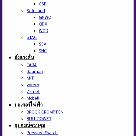
CSP
SafeLand
GNWQ
QDX
WQD
STAC
SSA
SNC
ถังแรงดัน
TARA
Bauman
MIT
varem
Zilmet
Mcbell
มอเตอร์ไฟฟ้า
BROOK CROMPTON
BULL POWER
อุปกรณ์ควบคุม
Pressure Switch