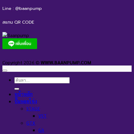
Line : @baanpump
สแกน QR CODE
Copyright 2026 ©
WWW.BAANPUMP.COM
ค้นหา:
หน้าหลัก
ปั๊มหอยโข่ง
STAGE
VST
GTX
GA