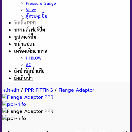
Pressure Gauge
Valve
ตู้ควบคุมปั๊ม
ฟิตติ้ง PPR
ทรานส์เฟอร์ปั๊ม
บูสเตอร์ปั๊ม
หน้าแปลน
เครื่องเติมอากาศ
HI BLOW
AC
ถังบำบัดน้ำเสีย
ถังเก็บน้ำ
หน้าหลัก
/
PPR FITTING
/
Flange Adaptor