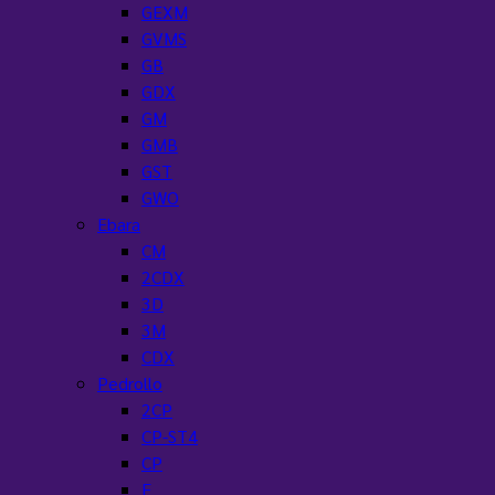
GEXM
GVMS
GB
GDX
GM
GMB
GST
GWO
Ebara
CM
2CDX
3D
3M
CDX
Pedrollo
2CP
CP-ST4
CP
F