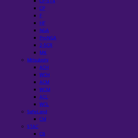
CP-ST4
CP
F
HF
NGA
ProNGA
2-5CR
MK
Mitsubishi
ACH
WCH
ACM
WCM
ACL
WCL
SafeLand
CM
STAC
CB