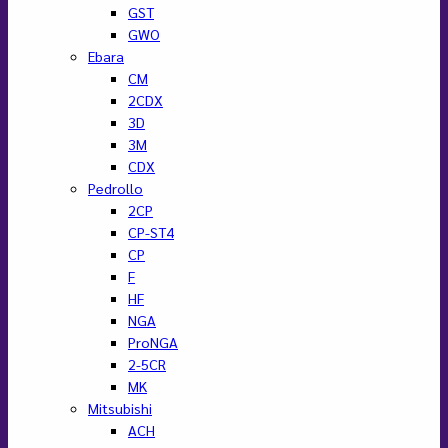
GST
GWO
Ebara
CM
2CDX
3D
3M
CDX
Pedrollo
2CP
CP-ST4
CP
F
HF
NGA
ProNGA
2-5CR
MK
Mitsubishi
ACH