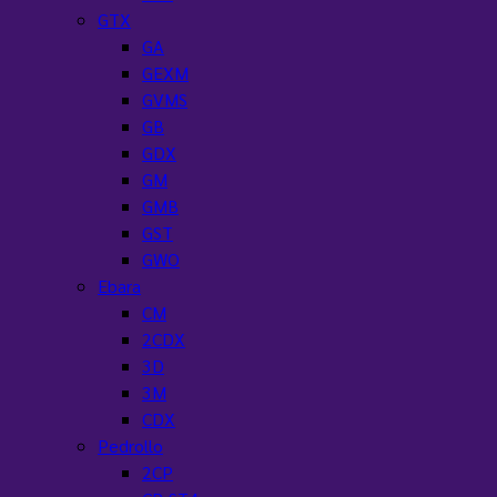
GTX
GA
GEXM
GVMS
GB
GDX
GM
GMB
GST
GWO
Ebara
CM
2CDX
3D
3M
CDX
Pedrollo
2CP