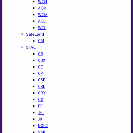
WCH
ACM
WCM
ACL
WCL
SafeLand
CM
STAC
CB
CBX
CF
CP
CSE
CRE
CRX
CX
PF
JET
JX
NXF2
VML