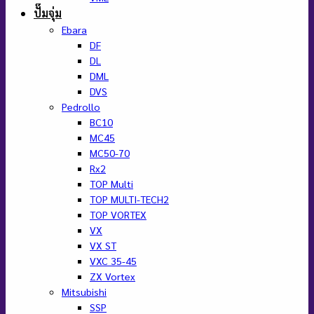
ปั๊มจุ่ม
Ebara
DF
DL
DML
DVS
Pedrollo
BC10
MC45
MC50-70
Rx2
TOP Multi
TOP MULTI-TECH2
TOP VORTEX
VX
VX ST
VXC 35-45
ZX Vortex
Mitsubishi
SSP