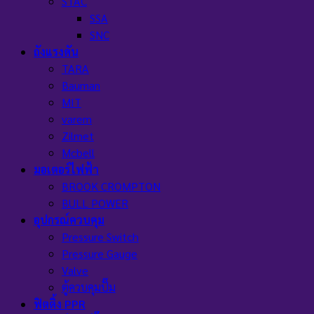
STAC
SSA
SNC
ถังแรงดัน
TARA
Bauman
MIT
varem
Zilmet
Mcbell
มอเตอร์ไฟฟ้า
BROOK CROMPTON
BULL POWER
อุปกรณ์ควบคุม
Pressure Switch
Pressure Gauge
Valve
ตู้ควบคุมปั๊ม
ฟิตติ้ง PPR