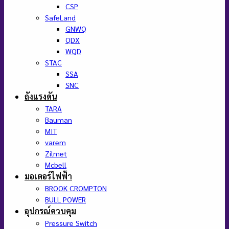
CSP
SafeLand
GNWQ
QDX
WQD
STAC
SSA
SNC
ถังแรงดัน
TARA
Bauman
MIT
varem
Zilmet
Mcbell
มอเตอร์ไฟฟ้า
BROOK CROMPTON
BULL POWER
อุปกรณ์ควบคุม
Pressure Switch