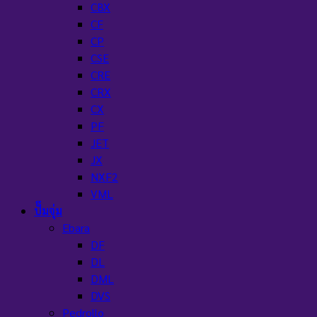
CBX
CF
CP
CSE
CRE
CRX
CX
PF
JET
JX
NXF2
VML
ปั๊มจุ่ม
Ebara
DF
DL
DML
DVS
Pedrollo