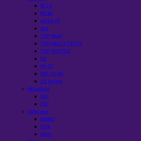
BC10
MC45
MC50-70
Rx2
TOP Multi
TOP MULTI-TECH2
TOP VORTEX
VX
VX ST
VXC 35-45
ZX Vortex
Mitsubishi
SSP
CSP
SafeLand
GNWQ
QDX
WQD