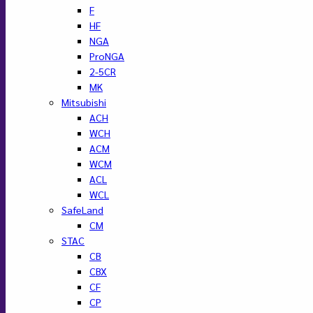
F
HF
NGA
ProNGA
2-5CR
MK
Mitsubishi
ACH
WCH
ACM
WCM
ACL
WCL
SafeLand
CM
STAC
CB
CBX
CF
CP