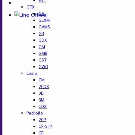
GTX
GA
GEXM
GVMS
GB
GDX
GM
GMB
GST
GWO
Ebara
CM
2CDX
3D
3M
CDX
Pedrollo
2CP
CP-ST4
CP