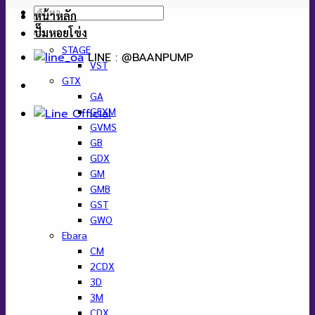
ค้นหา:
หน้าหลัก
ปั๊มหอยโข่ง
STAGE
LINE : @BAANPUMP
VST
GTX
GA
GEXM
GVMS
GB
GDX
GM
GMB
GST
GWO
Ebara
CM
2CDX
3D
3M
CDX