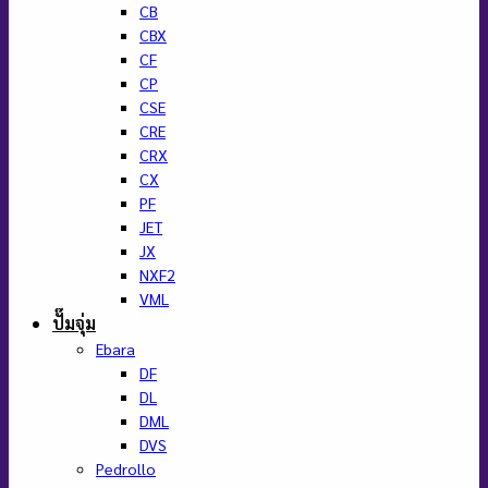
CB
CBX
CF
CP
CSE
CRE
CRX
CX
PF
JET
JX
NXF2
VML
ปั๊มจุ่ม
Ebara
DF
DL
DML
DVS
Pedrollo