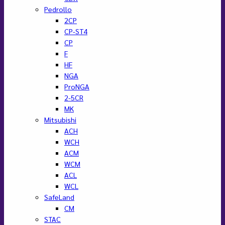
Pedrollo
2CP
CP-ST4
CP
F
HF
NGA
ProNGA
2-5CR
MK
Mitsubishi
ACH
WCH
ACM
WCM
ACL
WCL
SafeLand
CM
STAC