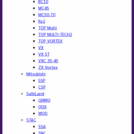
BC10
MC45
MC50-70
Rx2
TOP Multi
TOP MULTI-TECH2
TOP VORTEX
VX
VX ST
VXC 35-45
ZX Vortex
Mitsubishi
SSP
CSP
SafeLand
GNWQ
QDX
WQD
STAC
SSA
SNC