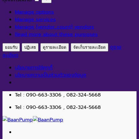
สถิติ
การ
Manage options
ตลาด
Manage services
Manage {vendor_count} vendors
Read more about these purposes
ดูราย
ยอมรับ
ปฏิเสธ
ดูรายละเอียด
จัดเก็บรายละเอียด
ละเอียด
นโยบายการใช้คุกกี้
นโยบายความเป็นส่วนตัวของข้อมูล
ข้าม
Tel : 090-663-3306 , 082-324-5668
ไป
Tel : 090-663-3306 , 082-324-5668
ยัง
เนื้อหา