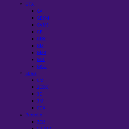
GTX
GA
GEXM
GVMS
GB
GDX
GM
GMB
GST
GWO
Ebara
CM
2CDX
3D
3M
CDX
Pedrollo
2CP
CP-ST4