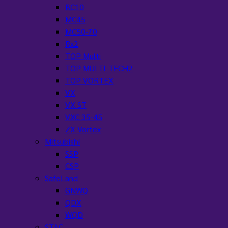
BC10
MC45
MC50-70
Rx2
TOP Multi
TOP MULTI-TECH2
TOP VORTEX
VX
VX ST
VXC 35-45
ZX Vortex
Mitsubishi
SSP
CSP
SafeLand
GNWQ
QDX
WQD
STAC