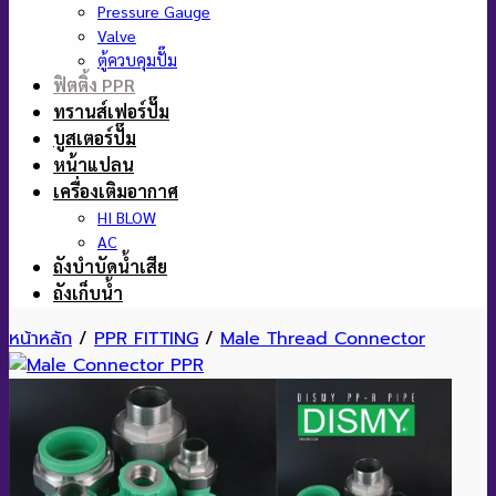
Pressure Gauge
Valve
ตู้ควบคุมปั๊ม
ฟิตติ้ง PPR
ทรานส์เฟอร์ปั๊ม
บูสเตอร์ปั๊ม
หน้าแปลน
เครื่องเติมอากาศ
HI BLOW
AC
ถังบำบัดน้ำเสีย
ถังเก็บน้ำ
หน้าหลัก
/
PPR FITTING
/
Male Thread Connector