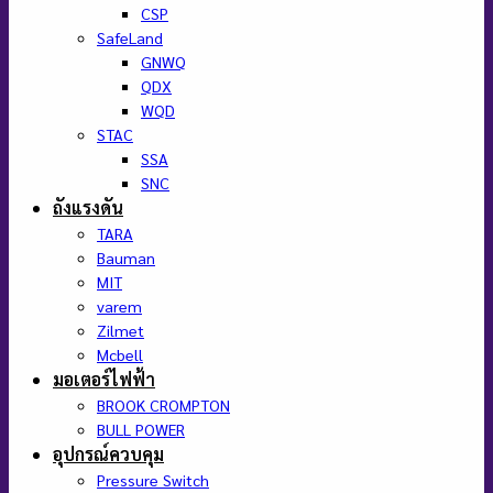
CSP
SafeLand
GNWQ
QDX
WQD
STAC
SSA
SNC
ถังแรงดัน
TARA
Bauman
MIT
varem
Zilmet
Mcbell
มอเตอร์ไฟฟ้า
BROOK CROMPTON
BULL POWER
อุปกรณ์ควบคุม
Pressure Switch