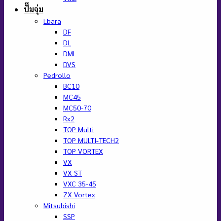
ปั๊มจุ่ม
Ebara
DF
DL
DML
DVS
Pedrollo
BC10
MC45
MC50-70
Rx2
TOP Multi
TOP MULTI-TECH2
TOP VORTEX
VX
VX ST
VXC 35-45
ZX Vortex
Mitsubishi
SSP