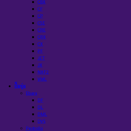
CBX
CF
CP
CSE
CRE
CRX
CX
PF
JET
JX
NXF2
VML
ปั๊มจุ่ม
Ebara
DF
DL
DML
DVS
Pedrollo