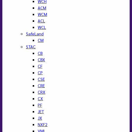
WCH
ACM
WCM
ACL
WCL
SafeLand
CM
STAC
CB
CBX
CF
CP
CSE
CRE
CRX
CX
PF
JET
JX
NXF2
VML