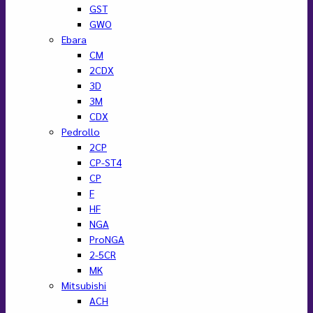
GST
GWO
Ebara
CM
2CDX
3D
3M
CDX
Pedrollo
2CP
CP-ST4
CP
F
HF
NGA
ProNGA
2-5CR
MK
Mitsubishi
ACH