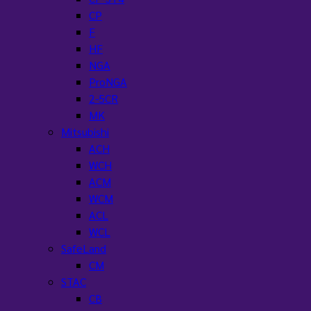
CP
F
HF
NGA
ProNGA
2-5CR
MK
Mitsubishi
ACH
WCH
ACM
WCM
ACL
WCL
SafeLand
CM
STAC
CB