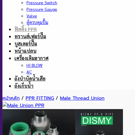
Pressure Switch
Pressure Gauge
Valve
ตู้ควบคุมปั๊ม
ฟิตติ้ง PPR
ทรานส์เฟอร์ปั๊ม
บูสเตอร์ปั๊ม
หน้าแปลน
เครื่องเติมอากาศ
HI BLOW
AC
ถังบำบัดน้ำเสีย
ถังเก็บน้ำ
หน้าหลัก
/
PPR FITTING
/
Male Thread Union