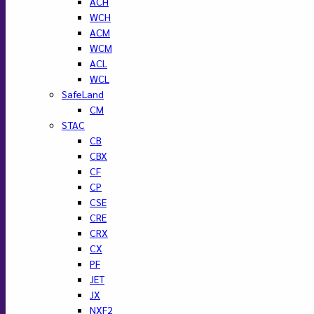
ACH
WCH
ACM
WCM
ACL
WCL
SafeLand
CM
STAC
CB
CBX
CF
CP
CSE
CRE
CRX
CX
PF
JET
JX
NXF2