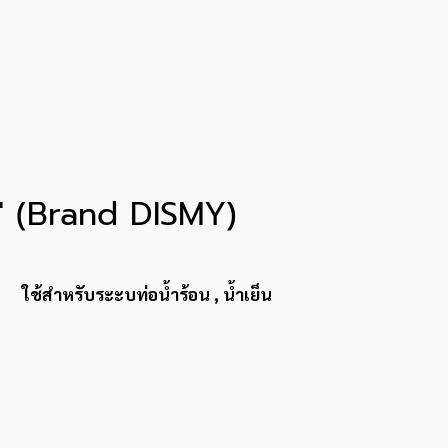
″ (Brand DISMY)
ใช้สำหรับระะบท่อน้ำร้อน , น้ำเย็น