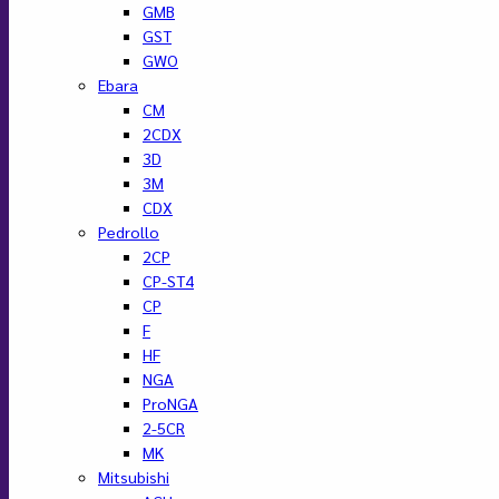
GMB
GST
GWO
Ebara
CM
2CDX
3D
3M
CDX
Pedrollo
2CP
CP-ST4
CP
F
HF
NGA
ProNGA
2-5CR
MK
Mitsubishi