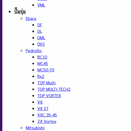
VML
ปั๊มจุ่ม
Ebara
DF
DL
DML
DVS
Pedrollo
BC10
MC45
MC50-70
Rx2
TOP Multi
TOP MULTI-TECH2
TOP VORTEX
VX
VX ST
VXC 35-45
ZX Vortex
Mitsubishi