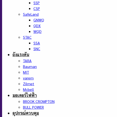
SSP
CSP
SafeLand
GNWQ
QDX
WQD
STAC
SSA
SNC
ถังแรงดัน
TARA
Bauman
MIT
varem
Zilmet
Mcbell
มอเตอร์ไฟฟ้า
BROOK CROMPTON
BULL POWER
อุปกรณ์ควบคุม