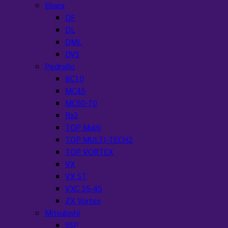
Ebara
DF
DL
DML
DVS
Pedrollo
BC10
MC45
MC50-70
Rx2
TOP Multi
TOP MULTI-TECH2
TOP VORTEX
VX
VX ST
VXC 35-45
ZX Vortex
Mitsubishi
SSP