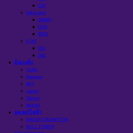
CSP
SafeLand
GNWQ
QDX
WQD
STAC
SSA
SNC
ถังแรงดัน
TARA
Bauman
MIT
varem
Zilmet
Mcbell
มอเตอร์ไฟฟ้า
BROOK CROMPTON
BULL POWER