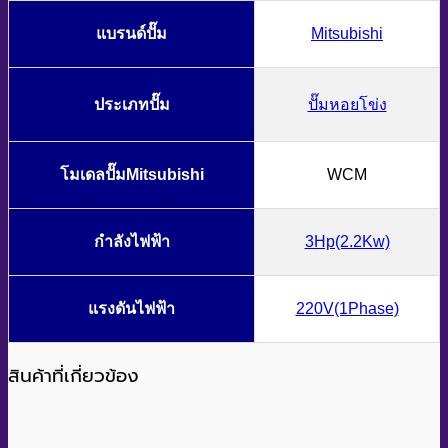
แบรนด์ปั๊ม
Mitsubishi
ประเภทปั๊ม
ปั๊มหอยโข่ง
โมเดลปั๊มMitsubishi
WCM
กำลังไฟฟ้า
3Hp(2.2Kw)
แรงดันไฟฟ้า
220V(1Phase)
สินค้าที่เกี่ยวข้อง