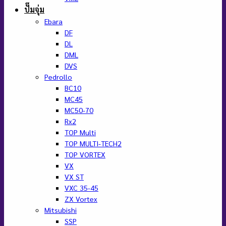
ปั๊มจุ่ม
Ebara
DF
DL
DML
DVS
Pedrollo
BC10
MC45
MC50-70
Rx2
TOP Multi
TOP MULTI-TECH2
TOP VORTEX
VX
VX ST
VXC 35-45
ZX Vortex
Mitsubishi
SSP