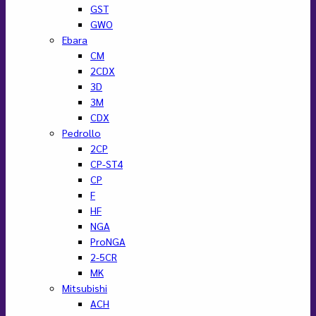
GST
GWO
Ebara
CM
2CDX
3D
3M
CDX
Pedrollo
2CP
CP-ST4
CP
F
HF
NGA
ProNGA
2-5CR
MK
Mitsubishi
ACH