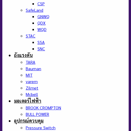
CSP
SafeLand
GNWQ
QDX
WQD
STAC
SSA
SNC
ถังแรงดัน
TARA
Bauman
MIT
varem
Zilmet
Mcbell
มอเตอร์ไฟฟ้า
BROOK CROMPTON
BULL POWER
อุปกรณ์ควบคุม
Pressure Switch