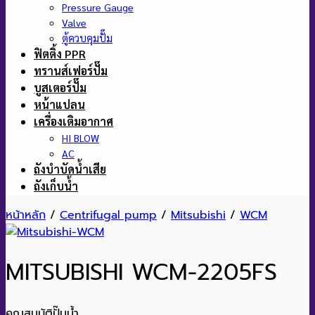
Pressure Gauge
Valve
ตู้ควบคุมปั๊ม
ฟิตติ้ง PPR
ทรานส์เฟอร์ปั๊ม
บูสเตอร์ปั๊ม
หน้าแปลน
เครื่องเติมอากาศ
HI BLOW
AC
ถังบำบัดน้ำเสีย
ถังเก็บน้ำ
หน้าหลัก
/
Centrifugal pump
/
Mitsubishi
/
WCM
MITSUBISHI WCM-2205FS
คุณสมบัติปั๊มน้ำ