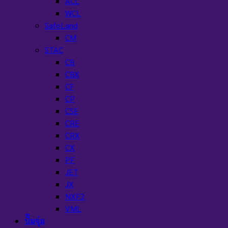
ACL
WCL
SafeLand
CM
STAC
CB
CBX
CF
CP
CSE
CRE
CRX
CX
PF
JET
JX
NXF2
VML
ปั๊มจุ่ม