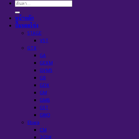
ค้นหา:
หน้าหลัก
ปั๊มหอยโข่ง
STAGE
VST
GTX
GA
GEXM
GVMS
GB
GDX
GM
GMB
GST
GWO
Ebara
CM
2CDX