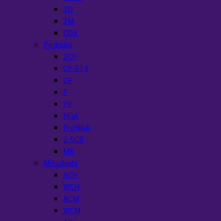
3D
3M
CDX
Pedrollo
2CP
CP-ST4
CP
F
HF
NGA
ProNGA
2-5CR
MK
Mitsubishi
ACH
WCH
ACM
WCM