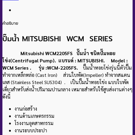
คำอธิบาย
ปั๊มน้ำ MITSUBISHI WCM SERIES
Mitsubishi WCM2205FS ปั๊มน้ำ ชนิดปั๊มหอย
โข่ง(Centrifugal Pump). แบรนด์ : MITSUBISHI. Model :
WCM Series . รุ่น :WCM-2205FS.
ปั๊มน้ำหอยโข่งรุ่นนี้ตัวปั๊ม
ทำจากเหล็กหล่อ (Cast Iron) ส่วนใบพัด(Impeller) ทำจากสแตน
เลส (Stainless Steel SUS304) . เป็นปั๊มน้ำหอยโข่ง แบบใบพัด
เดี่ยวสําหรับส่งน้ําปริมาณปานกลาง เหมาะสําหรับใช้สูบส่งงานต่างๆ
ดังนี้
งานก่อสร้าง
งานด้านเกษตรกรรม
โรงงานอุตสาหกรรม
งานระบบประปา