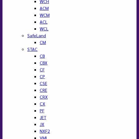
WCH
ACM
WCM
ACL
WCL
SafeLand
CM
STAC
CB
CBX
CF
CP
CSE
CRE
CRX
CX
PF
JET
JX
NXF2
VML