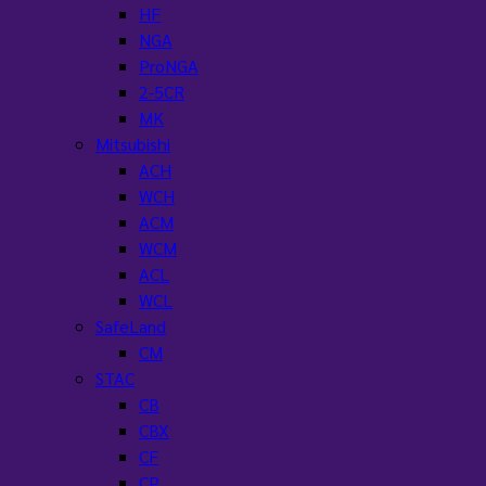
HF
NGA
ProNGA
2-5CR
MK
Mitsubishi
ACH
WCH
ACM
WCM
ACL
WCL
SafeLand
CM
STAC
CB
CBX
CF
CP