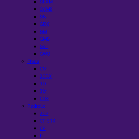
GEXM
GVMS
GB
GDX
GM
GMB
GST
GWO
Ebara
CM
2CDX
3D
3M
CDX
Pedrollo
2CP
CP-ST4
CP
F