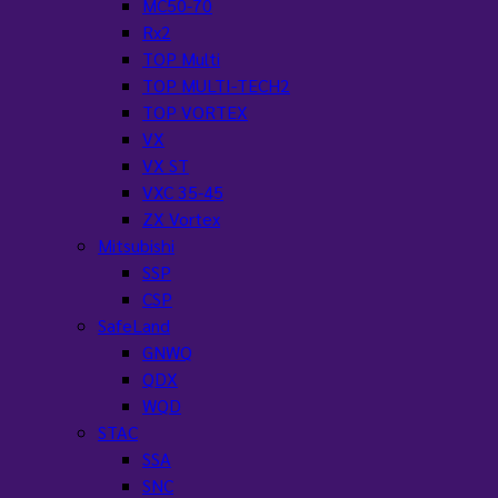
MC50-70
Rx2
TOP Multi
TOP MULTI-TECH2
TOP VORTEX
VX
VX ST
VXC 35-45
ZX Vortex
Mitsubishi
SSP
CSP
SafeLand
GNWQ
QDX
WQD
STAC
SSA
SNC