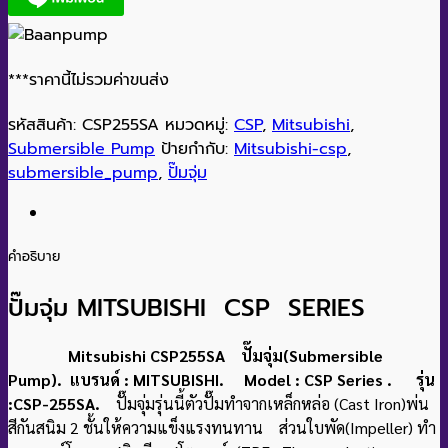
***ราคานี้ไม่รวมค่าขนส่ง
รหัสสินค้า:
CSP255SA
หมวดหมู่:
CSP
,
Mitsubishi
,
Submersible Pump
ป้ายกำกับ:
Mitsubishi-csp
,
submersible_pump
,
ปั๊มจุ่ม
คำอธิบาย
ปั๊มจุ่ม MITSUBISHI CSP SERIES
Mitsubishi CSP255SA ปั๊มจุ่ม(Submersible
Pump). แบรนด์ : MITSUBISHI. Model : CSP Series . รุ่น
:CSP-255SA.
ปั๊มจุ่มรุ่นนี้ตัวปั๊มทำจากเหล็กหล่อ (Cast Iron)พ่น
สีกันสนิม 2 ชั้นให้ความแข็งแรงทนทาน ส่วนใบพัด(Impeller) ทำ