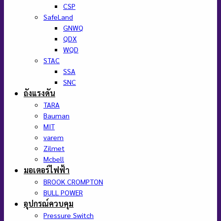
CSP
SafeLand
GNWQ
QDX
WQD
STAC
SSA
SNC
ถังแรงดัน
TARA
Bauman
MIT
varem
Zilmet
Mcbell
มอเตอร์ไฟฟ้า
BROOK CROMPTON
BULL POWER
อุปกรณ์ควบคุม
Pressure Switch