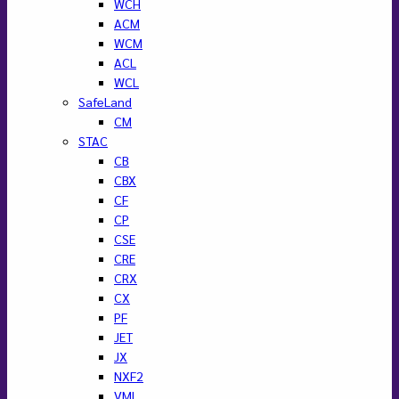
WCH
ACM
WCM
ACL
WCL
SafeLand
CM
STAC
CB
CBX
CF
CP
CSE
CRE
CRX
CX
PF
JET
JX
NXF2
VML