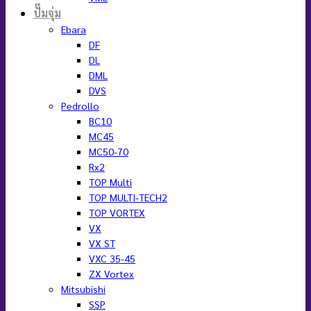
ปั๊มจุ่ม
Ebara
DF
DL
DML
DVS
Pedrollo
BC10
MC45
MC50-70
Rx2
TOP Multi
TOP MULTI-TECH2
TOP VORTEX
VX
VX ST
VXC 35-45
ZX Vortex
Mitsubishi
SSP