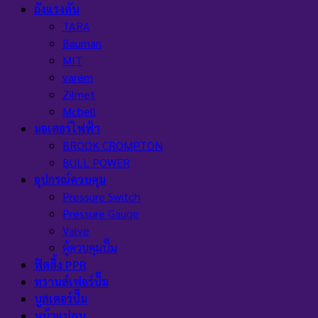
ถังแรงดัน
TARA
Bauman
MIT
varem
Zilmet
Mcbell
มอเตอร์ไฟฟ้า
BROOK CROMPTON
BULL POWER
อุปกรณ์ควบคุม
Pressure Switch
Pressure Gauge
Valve
ตู้ควบคุมปั๊ม
ฟิตติ้ง PPR
ทรานส์เฟอร์ปั๊ม
บูสเตอร์ปั๊ม
หน้าแปลน