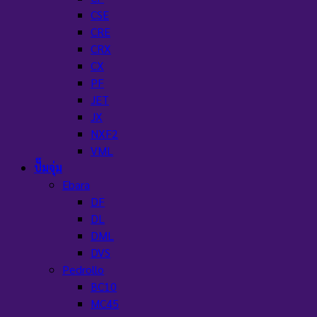
CSE
CRE
CRX
CX
PF
JET
JX
NXF2
VML
ปั๊มจุ่ม
Ebara
DF
DL
DML
DVS
Pedrollo
BC10
MC45