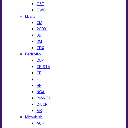
GST
GWO
Ebara
CM
2CDX
3D
3M
CDX
Pedrollo
2CP
CP-ST4
CP
F
HF
NGA
ProNGA
2-5CR
MK
Mitsubishi
ACH