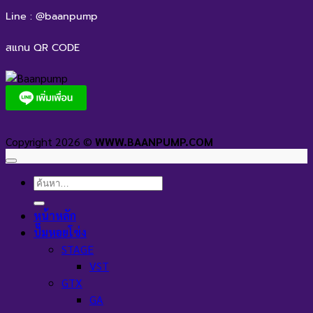
Line : @baanpump
สแกน QR CODE
Copyright 2026 ©
WWW.BAANPUMP.COM
ค้นหา:
หน้าหลัก
ปั๊มหอยโข่ง
STAGE
VST
GTX
GA