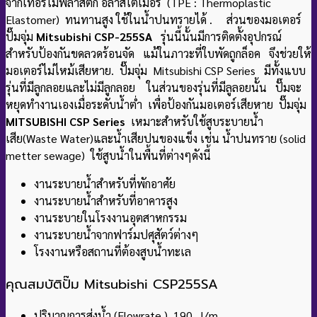
จากเทอร์โมพลาสติก อีลาสโตเมอร์ (TPE : Thermoplastic
Elastomer) ทนทานสูง ใช้ในน้ำปนทรายได้ . ส่วนของมอเตอร์
ปั๊มจุ่ม
Mitsubishi CSP-255SA
รุ่นนี้นั้นมีการติดตั้งอุปกรณ์
สำหรับป้องกันขดลวดร้อนจัด แม้ในภาวะที่ใบพัดถูกล็อค จึงช่วยให้
มอเตอร์ไม่ไหม้เสียหาย. ปั๊มจุ่ม Mitsubishi CSP Series มีทั้งแบบ
รุ่นที่มีลูกลอยและไม่มีลูกลอย ในส่วนของรุ่นที่มีลูลอยนั้น ปั๊มจะ
หยุดทำงานเองเมื่อระดับน้ำต่ำ เพื่อป้องกันมอเตอร์เสียหาย ปั๊มจุ่ม
MITSUBISHI CSP Series
เหมาะสำหรับใช้สูบระบายน้ำ
เสีย(Waste Water)และน้ำเสียปนของแข็ง เช่น น้ำปนทราย (solid
metter sewage) ใช้สูบน้ำในพื้นที่ต่างๆดังนี้
งานระบายน้ำสำหรับที่พักอาศัย
งานระบายน้ำสำหรับที่อาคารสูง
งานระบายในโรงงานอุตสาหกรรม
งานระบายน้ำจากฟาร์มปศุสัตว์ต่างๆ
โรงงานหรือสถานที่ต้องสูบน้ำทะเล
คุณสมบัติปั๊ม
Mitsubishi CSP255SA
ปริมาณการส่งน้ำ (Flowrate ) 190 l/m