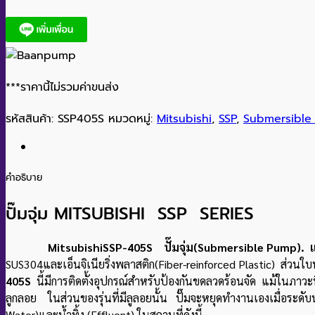
***ราคานี้ไม่รวมค่าขนส่ง
รหัสสินค้า:
SSP405S
หมวดหมู่:
Mitsubishi
,
SSP
,
Submersible
คำอธิบาย
ปั๊มจุ่ม MITSUBISHI SSP SERIES
MitsubishiSSP-405S ปั๊มจุ่ม(Submersible Pump). แบรนด
SUS304และเอ็นจิเนียริ่งพลาสติก(Fiber-reinforced Plastic) ส่วนใบพ
405S
นี้มีการติดตั้งอุปกรณ์สำหรับป้องกันขดลวดร้อนจัด แม้ในภาวะที่ใ
ลูกลอย ในส่วนของรุ่นที่มีลูลอยนั้น ปั๊มจะหยุดทำงานเองเมื่อระดับน้
Water)และน้ำทิ้ง (Effluent) ในสถานที่ดังนี้