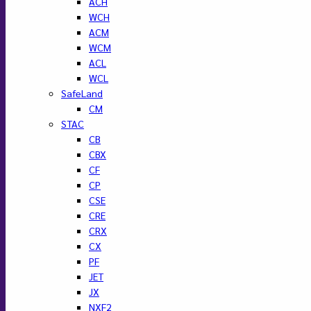
ACH
WCH
ACM
WCM
ACL
WCL
SafeLand
CM
STAC
CB
CBX
CF
CP
CSE
CRE
CRX
CX
PF
JET
JX
NXF2