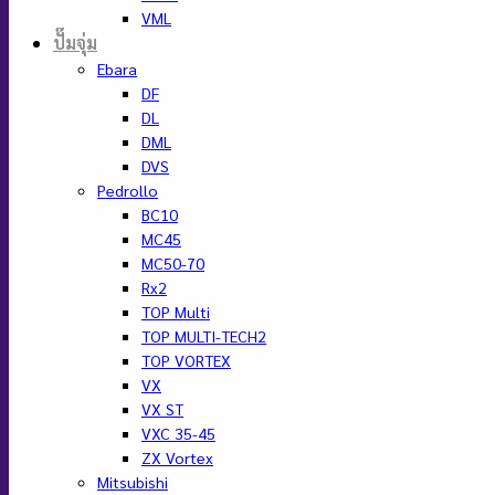
VML
ปั๊มจุ่ม
Ebara
DF
DL
DML
DVS
Pedrollo
BC10
MC45
MC50-70
Rx2
TOP Multi
TOP MULTI-TECH2
TOP VORTEX
VX
VX ST
VXC 35-45
ZX Vortex
Mitsubishi