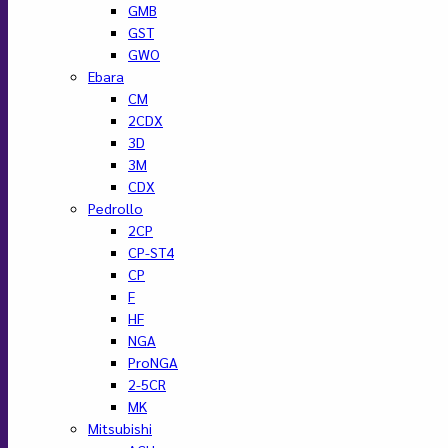
GMB
GST
GWO
Ebara
CM
2CDX
3D
3M
CDX
Pedrollo
2CP
CP-ST4
CP
F
HF
NGA
ProNGA
2-5CR
MK
Mitsubishi