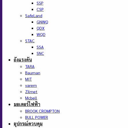
SSP
CSP
SafeLand
GNWQ
QDX
WQD
STAC
SSA
SNC
ถังแรงดัน
TARA
Bauman
MIT
varem
Zilmet
Mcbell
มอเตอร์ไฟฟ้า
BROOK CROMPTON
BULL POWER
อุปกรณ์ควบคุม