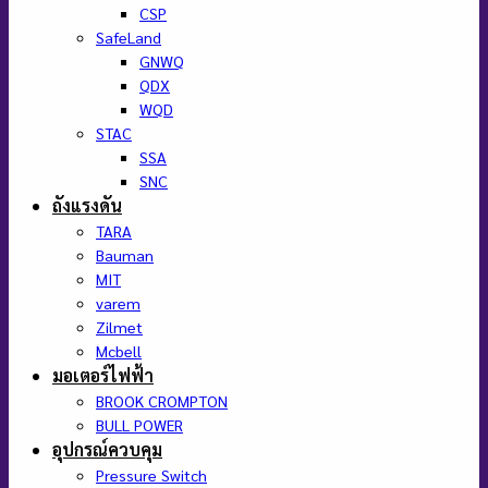
CSP
SafeLand
GNWQ
QDX
WQD
STAC
SSA
SNC
ถังแรงดัน
TARA
Bauman
MIT
varem
Zilmet
Mcbell
มอเตอร์ไฟฟ้า
BROOK CROMPTON
BULL POWER
อุปกรณ์ควบคุม
Pressure Switch