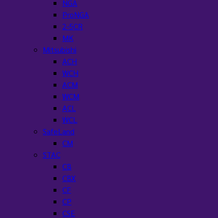
NGA
ProNGA
2-5CR
MK
Mitsubishi
ACH
WCH
ACM
WCM
ACL
WCL
SafeLand
CM
STAC
CB
CBX
CF
CP
CSE