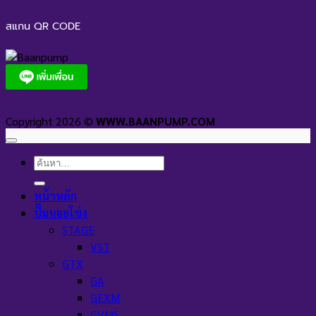
สแกน QR CODE
Copyright 2026 ©
WWW.BAANPUMP.COM
ค้นหา:
หน้าหลัก
ปั๊มหอยโข่ง
STAGE
VST
GTX
GA
GEXM
GVMS