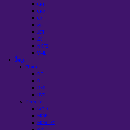
CRE
CRX
CX
PF
JET
JX
NXF2
VML
ปั๊มจุ่ม
Ebara
DF
DL
DML
DVS
Pedrollo
BC10
MC45
MC50-70
Rx2