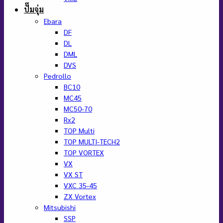
ปั๊มจุ่ม
Ebara
DF
DL
DML
DVS
Pedrollo
BC10
MC45
MC50-70
Rx2
TOP Multi
TOP MULTI-TECH2
TOP VORTEX
VX
VX ST
VXC 35-45
ZX Vortex
Mitsubishi
SSP