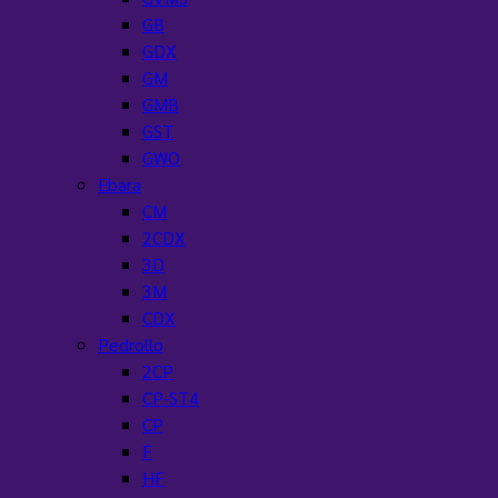
GB
GDX
GM
GMB
GST
GWO
Ebara
CM
2CDX
3D
3M
CDX
Pedrollo
2CP
CP-ST4
CP
F
HF