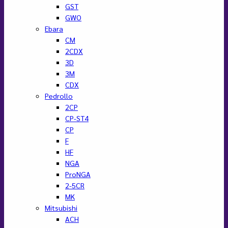
GST
GWO
Ebara
CM
2CDX
3D
3M
CDX
Pedrollo
2CP
CP-ST4
CP
F
HF
NGA
ProNGA
2-5CR
MK
Mitsubishi
ACH