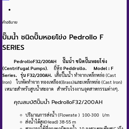
คำอธิบาย
ปั๊มน้ำ ชนิดปั๊มหอยโข่ง Pedrollo F
SERIES
PedrolloF32/200AH ปั๊มน้ำ ชนิดปั๊มหอยโข่ง
(Centrifugal Pumps)
. ยี่ห้อ
Peddrollo. Model : F
Series. รุ่น F32/200AH.
เสื้อปั๊มน้ำ ทำจากเหล็กหล่อ (Cast
Iron) ใบพัดทำจาก ทองเหลือง(Brass)และเหล็กหล่อ (Cast Iron)
เหมาะสำหรับสูบน้ำสะอาด สำหรับโรงงานอุตสาหกรรมต่างๆ.
คุณสมบัติปั๊มน้ำ PedrolloF32/200AH
ปริมาณการส่งน้ำ (Flowrate ) 100-300 l/m
ส่งน้ำได้สูง(Head) 38-55 m
สามารถใช้ที่อุณหภูมิของน้ำ -10 องศาเซลเซียส(C )ถึง