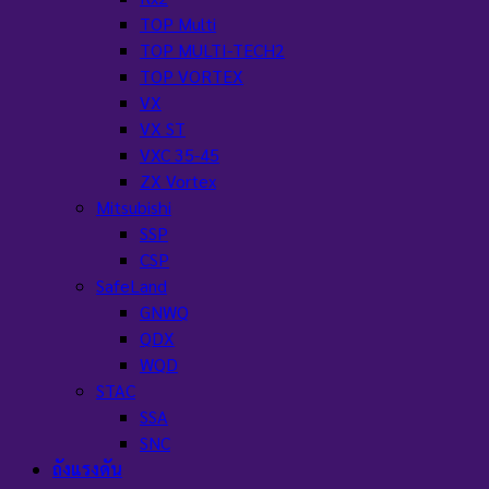
TOP Multi
TOP MULTI-TECH2
TOP VORTEX
VX
VX ST
VXC 35-45
ZX Vortex
Mitsubishi
SSP
CSP
SafeLand
GNWQ
QDX
WQD
STAC
SSA
SNC
ถังแรงดัน