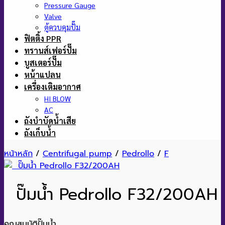
Pressure Gauge
Valve
ตู้ควบคุมปั๊ม
ฟิตติ้ง PPR
ทรานส์เฟอร์ปั๊ม
บูสเตอร์ปั๊ม
หน้าแปลน
เครื่องเติมอากาศ
HI BLOW
AC
ถังบำบัดน้ำเสีย
ถังเก็บน้ำ
หน้าหลัก
/
Centrifugal pump
/
Pedrollo
/
F
ปั๊มน้ำ Pedrollo F32/200AH
คุณสมบัติปั๊มน้ำ