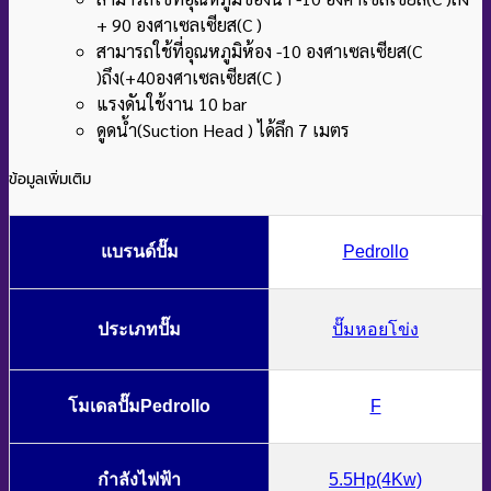
+ 90 องศาเซลเซียส(C )
สามารถใช้ที่อุณหภูมิห้อง -10 องศาเซลเซียส(C
)ถึง(+40องศาเซลเซียส(C )
แรงดันใช้งาน 10 bar
ดูดน้ำ(Suction Head ) ได้ลึก 7 เมตร
ข้อมูลเพิ่มเติม
แบรนด์ปั๊ม
Pedrollo
ประเภทปั๊ม
ปั๊มหอยโข่ง
โมเดลปั๊มPedrollo
F
กำลังไฟฟ้า
5.5Hp(4Kw)