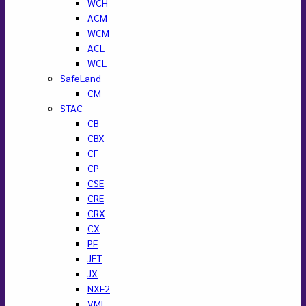
WCH
ACM
WCM
ACL
WCL
SafeLand
CM
STAC
CB
CBX
CF
CP
CSE
CRE
CRX
CX
PF
JET
JX
NXF2
VML