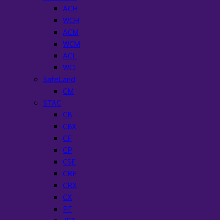
ACH
WCH
ACM
WCM
ACL
WCL
SafeLand
CM
STAC
CB
CBX
CF
CP
CSE
CRE
CRX
CX
PF