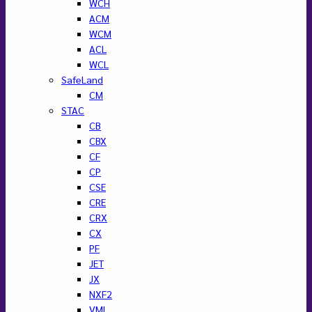
WCH
ACM
WCM
ACL
WCL
SafeLand
CM
STAC
CB
CBX
CF
CP
CSE
CRE
CRX
CX
PF
JET
JX
NXF2
VML