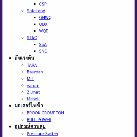
CSP
SafeLand
GNWQ
QDX
WQD
STAC
SSA
SNC
ถังแรงดัน
TARA
Bauman
MIT
varem
Zilmet
Mcbell
มอเตอร์ไฟฟ้า
BROOK CROMPTON
BULL POWER
อุปกรณ์ควบคุม
Pressure Switch