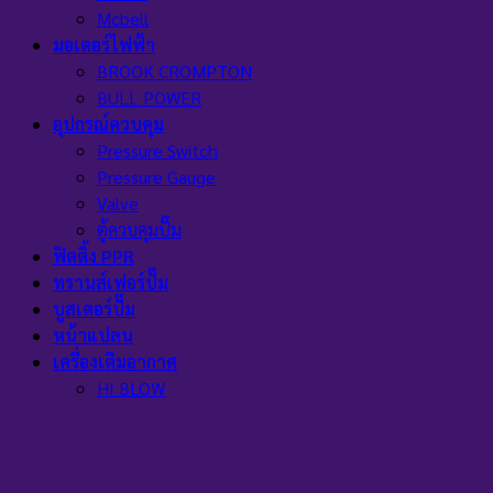
Mcbell
มอเตอร์ไฟฟ้า
BROOK CROMPTON
BULL POWER
อุปกรณ์ควบคุม
Pressure Switch
Pressure Gauge
Valve
ตู้ควบคุมปั๊ม
ฟิตติ้ง PPR
ทรานส์เฟอร์ปั๊ม
บูสเตอร์ปั๊ม
หน้าแปลน
เครื่องเติมอากาศ
HI BLOW
AC
ถังบำบัดน้ำเสีย
ถังเก็บน้ำ