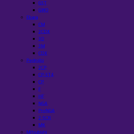
GST
GWO
Ebara
CM
2CDX
3D
3M
CDX
Pedrollo
2CP
CP-ST4
CP
F
HF
NGA
ProNGA
2-5CR
MK
Mitsubishi