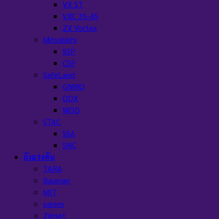
VX ST
VXC 35-45
ZX Vortex
Mitsubishi
SSP
CSP
SafeLand
GNWQ
QDX
WQD
STAC
SSA
SNC
ถังแรงดัน
TARA
Bauman
MIT
varem
Zilmet