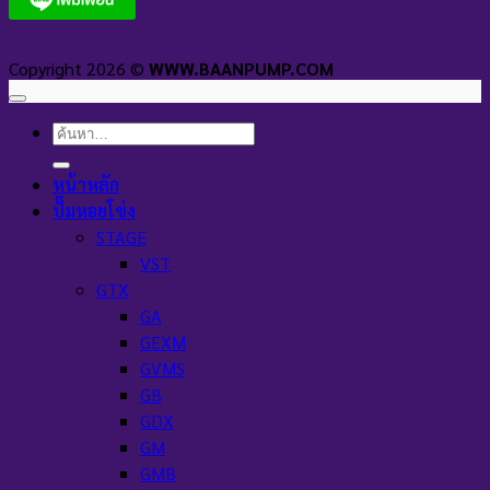
Copyright 2026 ©
WWW.BAANPUMP.COM
ค้นหา:
หน้าหลัก
ปั๊มหอยโข่ง
STAGE
VST
GTX
GA
GEXM
GVMS
GB
GDX
GM
GMB