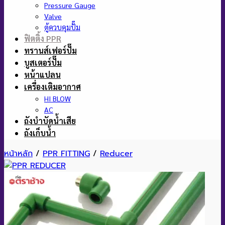
Pressure Gauge
Valve
ตู้ควบคุมปั๊ม
ฟิตติ้ง PPR
ทรานส์เฟอร์ปั๊ม
บูสเตอร์ปั๊ม
หน้าแปลน
เครื่องเติมอากาศ
HI BLOW
AC
ถังบำบัดน้ำเสีย
ถังเก็บน้ำ
หน้าหลัก
/
PPR FITTING
/
Reducer