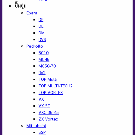
ปั๊มจุ่ม
Ebara
DF
DL
DML
DVS
Pedrollo
BC10
MC45
MC50-70
Rx2
TOP Multi
TOP MULTI-TECH2
TOP VORTEX
VX
VX ST
VXC 35-45
ZX Vortex
Mitsubishi
SSP