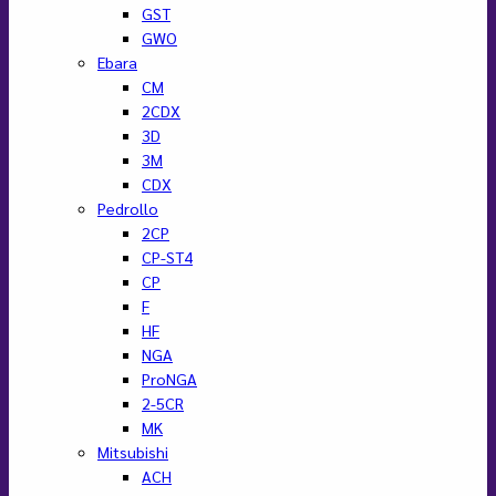
GST
GWO
Ebara
CM
2CDX
3D
3M
CDX
Pedrollo
2CP
CP-ST4
CP
F
HF
NGA
ProNGA
2-5CR
MK
Mitsubishi
ACH