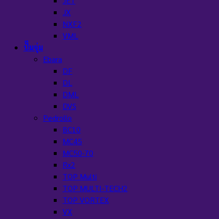
JET
JX
NXF2
VML
ปั๊มจุ่ม
Ebara
DF
DL
DML
DVS
Pedrollo
BC10
MC45
MC50-70
Rx2
TOP Multi
TOP MULTI-TECH2
TOP VORTEX
VX