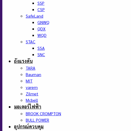
SSP
CSP
SafeLand
GNWQ
QDX
WQD
STAC
SSA
SNC
ถังแรงดัน
TARA
Bauman
MIT
varem
Zilmet
Mcbell
มอเตอร์ไฟฟ้า
BROOK CROMPTON
BULL POWER
อุปกรณ์ควบคุม