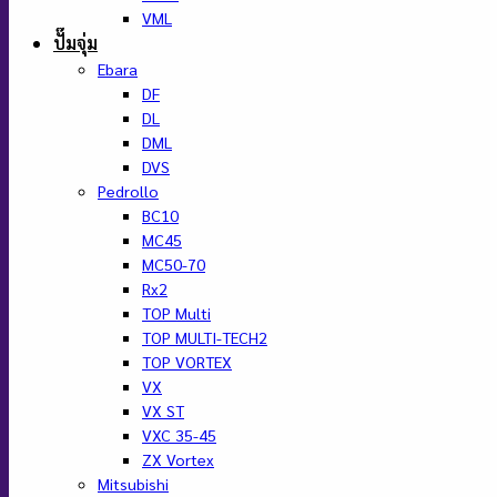
VML
ปั๊มจุ่ม
Ebara
DF
DL
DML
DVS
Pedrollo
BC10
MC45
MC50-70
Rx2
TOP Multi
TOP MULTI-TECH2
TOP VORTEX
VX
VX ST
VXC 35-45
ZX Vortex
Mitsubishi