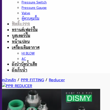
Pressure Switch
Pressure Gauge
Valve
ตู้ควบคุมปั๊ม
ฟิตติ้ง PPR
ทรานส์เฟอร์ปั๊ม
บูสเตอร์ปั๊ม
หน้าแปลน
เครื่องเติมอากาศ
HI BLOW
AC
ถังบำบัดน้ำเสีย
ถังเก็บน้ำ
หน้าหลัก
/
PPR FITTING
/
Reducer