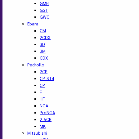
GMB
GST
GWO
Ebara
CM
2CDX
3D
3M
CDX
Pedrollo
2CP
CP-ST4
CP
F
HF
NGA
ProNGA
2-5CR
MK
Mitsubishi