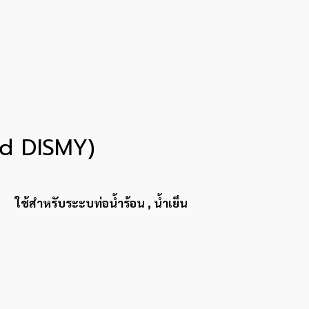
d DISMY)
ใช้สำหรับระะบท่อน้ำร้อน , น้ำเย็น