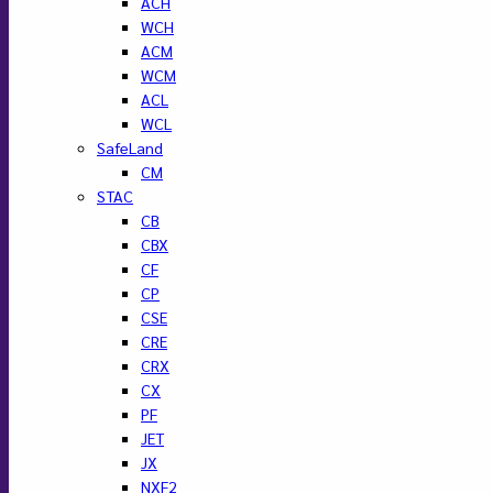
ACH
WCH
ACM
WCM
ACL
WCL
SafeLand
CM
STAC
CB
CBX
CF
CP
CSE
CRE
CRX
CX
PF
JET
JX
NXF2