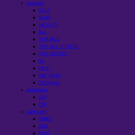
Pedrollo
BC10
MC45
MC50-70
Rx2
TOP Multi
TOP MULTI-TECH2
TOP VORTEX
VX
VX ST
VXC 35-45
ZX Vortex
Mitsubishi
SSP
CSP
SafeLand
GNWQ
QDX
WQD