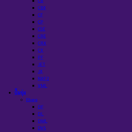
CB
CBX
CF
CP
CSE
CRE
CRX
CX
PF
JET
JX
NXF2
VML
ปั๊มจุ่ม
Ebara
DF
DL
DML
DVS