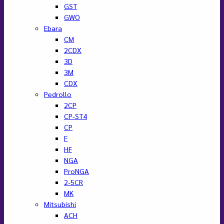
GST
GWO
Ebara
CM
2CDX
3D
3M
CDX
Pedrollo
2CP
CP-ST4
CP
F
HF
NGA
ProNGA
2-5CR
MK
Mitsubishi
ACH