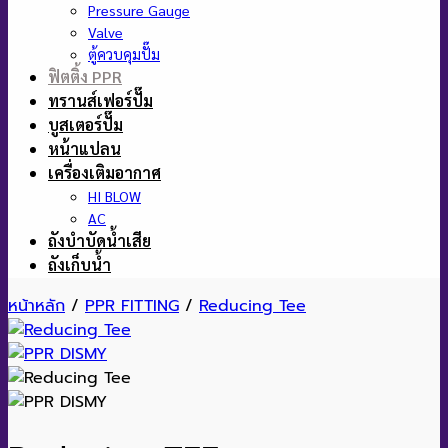
Pressure Gauge
Valve
ตู้ควบคุมปั๊ม
ฟิตติ้ง PPR
ทรานส์เฟอร์ปั๊ม
บูสเตอร์ปั๊ม
หน้าแปลน
เครื่องเติมอากาศ
HI BLOW
AC
ถังบำบัดน้ำเสีย
ถังเก็บน้ำ
หน้าหลัก
/
PPR FITTING
/
Reducing Tee