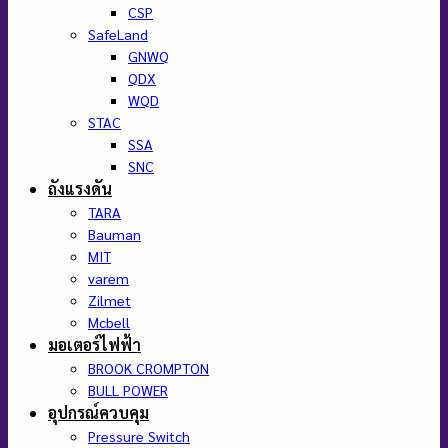
CSP
SafeLand
GNWQ
QDX
WQD
STAC
SSA
SNC
ถังแรงดัน
TARA
Bauman
MIT
varem
Zilmet
Mcbell
มอเตอร์ไฟฟ้า
BROOK CROMPTON
BULL POWER
อุปกรณ์ควบคุม
Pressure Switch