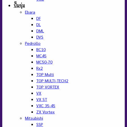
ปั๊มจุ่ม
Ebara
DF
DL
DML
DVS
Pedrollo
BC10
MC45
MC50-70
Rx2
TOP Multi
TOP MULTI-TECH2
TOP VORTEX
VX
VX ST
VXC 35-45
ZX Vortex
Mitsubishi
SSP