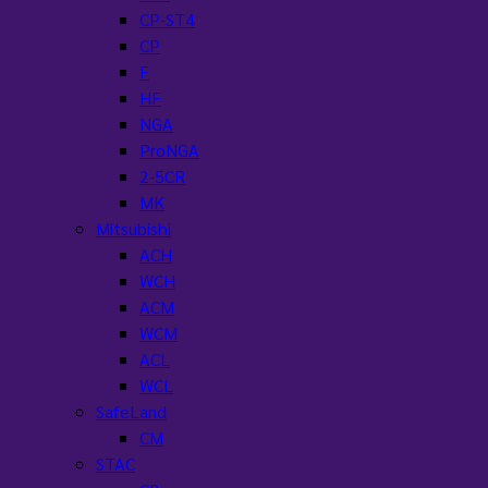
CP-ST4
CP
F
HF
NGA
ProNGA
2-5CR
MK
Mitsubishi
ACH
WCH
ACM
WCM
ACL
WCL
SafeLand
CM
STAC