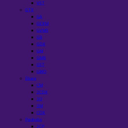
VST
GTX
GA
GEXM
GVMS
GB
GDX
GM
GMB
GST
GWO
Ebara
CM
2CDX
3D
3M
CDX
Pedrollo
2CP