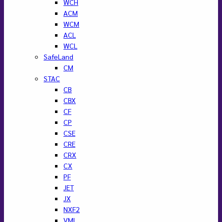
WCH
ACM
WCM
ACL
WCL
SafeLand
CM
STAC
CB
CBX
CF
CP
CSE
CRE
CRX
CX
PF
JET
JX
NXF2
VML