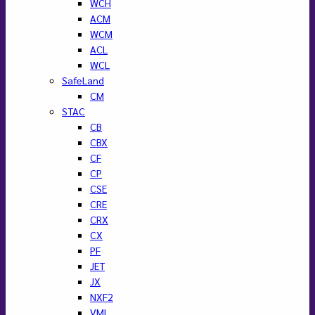
WCH
ACM
WCM
ACL
WCL
SafeLand
CM
STAC
CB
CBX
CF
CP
CSE
CRE
CRX
CX
PF
JET
JX
NXF2
VML