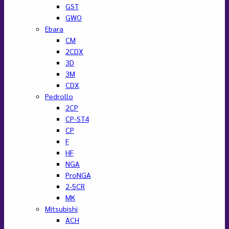
GST
GWO
Ebara
CM
2CDX
3D
3M
CDX
Pedrollo
2CP
CP-ST4
CP
F
HF
NGA
ProNGA
2-5CR
MK
Mitsubishi
ACH