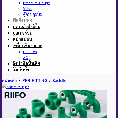
Pressure Gauge
Valve
ตู้ควบคุมปั๊ม
ฟิตติ้ง PPR
ทรานส์เฟอร์ปั๊ม
บูสเตอร์ปั๊ม
หน้าแปลน
เครื่องเติมอากาศ
HI BLOW
AC
ถังบำบัดน้ำเสีย
ถังเก็บน้ำ
หน้าหลัก
/
PPR FITTING
/
Saddle