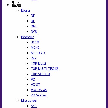
ปั๊มจุ่ม
Ebara
DF
DL
DML
DVS
Pedrollo
BC10
MC45
MC50-70
Rx2
TOP Multi
TOP MULTI-TECH2
TOP VORTEX
VX
VX ST
VXC 35-45
ZX Vortex
Mitsubishi
SSP