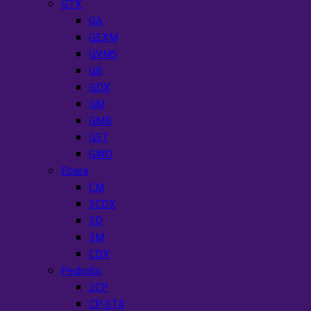
GTX
GA
GEXM
GVMS
GB
GDX
GM
GMB
GST
GWO
Ebara
CM
2CDX
3D
3M
CDX
Pedrollo
2CP
CP-ST4