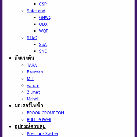
CSP
SafeLand
GNWQ
QDX
WQD
STAC
SSA
SNC
ถังแรงดัน
TARA
Bauman
MIT
varem
Zilmet
Mcbell
มอเตอร์ไฟฟ้า
BROOK CROMPTON
BULL POWER
อุปกรณ์ควบคุม
Pressure Switch