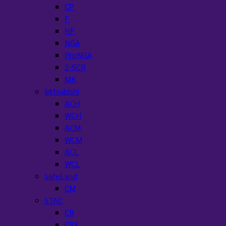
CP
F
HF
NGA
ProNGA
2-5CR
MK
Mitsubishi
ACH
WCH
ACM
WCM
ACL
WCL
SafeLand
CM
STAC
CB
CBX