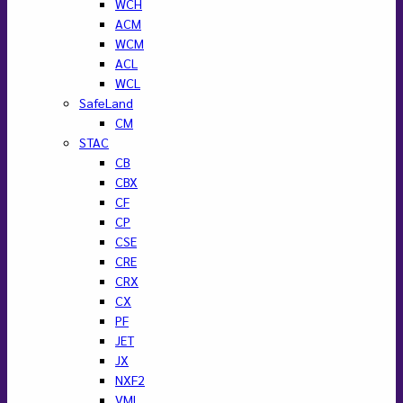
WCH
ACM
WCM
ACL
WCL
SafeLand
CM
STAC
CB
CBX
CF
CP
CSE
CRE
CRX
CX
PF
JET
JX
NXF2
VML