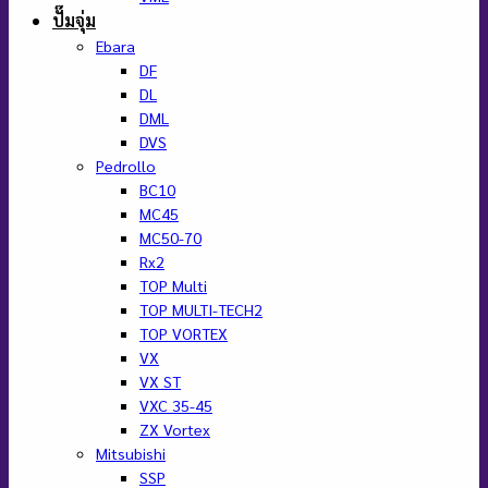
ปั๊มจุ่ม
Ebara
DF
DL
DML
DVS
Pedrollo
BC10
MC45
MC50-70
Rx2
TOP Multi
TOP MULTI-TECH2
TOP VORTEX
VX
VX ST
VXC 35-45
ZX Vortex
Mitsubishi
SSP