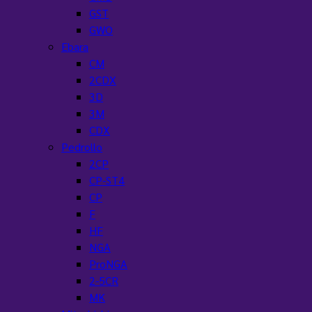
GST
GWO
Ebara
CM
2CDX
3D
3M
CDX
Pedrollo
2CP
CP-ST4
CP
F
HF
NGA
ProNGA
2-5CR
MK