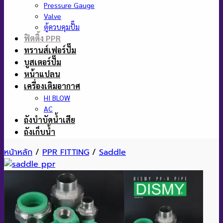
Pressure Gauge
Valve
ตู้ควบคุมปั๊ม
ฟิตติ้ง PPR
ทรานส์เฟอร์ปั๊ม
บูสเตอร์ปั๊ม
หน้าแปลน
เครื่องเติมอากาศ
HI BLOW
AC
ถังบำบัดน้ำเสีย
ถังเก็บน้ำ
หน้าหลัก
/
PPR FITTING
/
Saddle