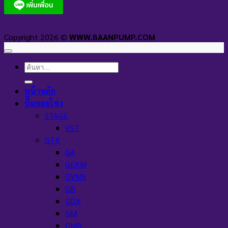
Copyright 2026 ©
WWW.BAANPUMP.COM
ค้นหา:
หน้าหลัก
ปั๊มหอยโข่ง
STAGE
VST
GTX
GA
GEXM
GVMS
GB
GDX
GM
GMB