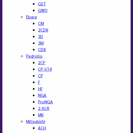
GST
GWO
Ebara
CM
2CDX
3D
3M
CDX
Pedrollo
2CP
CP-ST4
CP
F
HF
NGA
ProNGA
2-5CR
MK
Mitsubishi
ACH