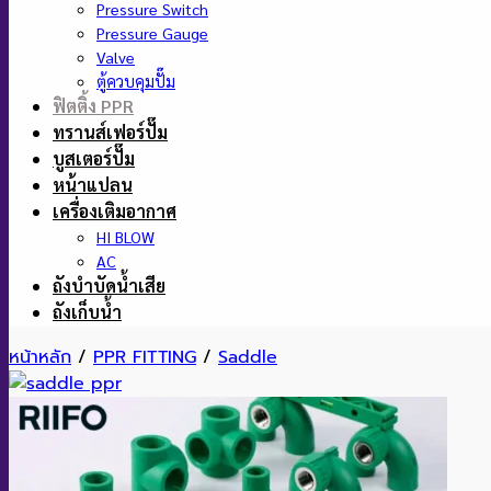
Pressure Switch
Pressure Gauge
Valve
ตู้ควบคุมปั๊ม
ฟิตติ้ง PPR
ทรานส์เฟอร์ปั๊ม
บูสเตอร์ปั๊ม
หน้าแปลน
เครื่องเติมอากาศ
HI BLOW
AC
ถังบำบัดน้ำเสีย
ถังเก็บน้ำ
หน้าหลัก
/
PPR FITTING
/
Saddle