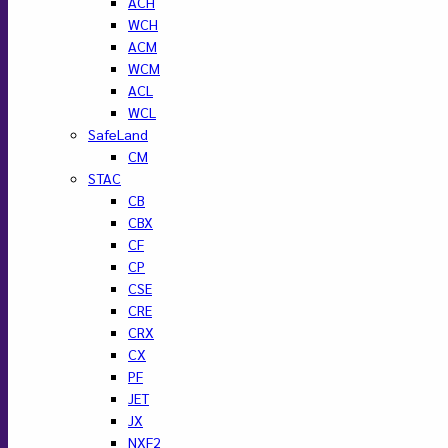
ACH
WCH
ACM
WCM
ACL
WCL
SafeLand
CM
STAC
CB
CBX
CF
CP
CSE
CRE
CRX
CX
PF
JET
JX
NXF2