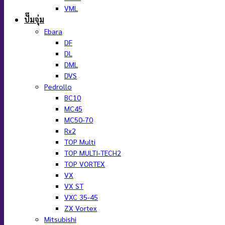
VML
ปั๊มจุ่ม
Ebara
DF
DL
DML
DVS
Pedrollo
BC10
MC45
MC50-70
Rx2
TOP Multi
TOP MULTI-TECH2
TOP VORTEX
VX
VX ST
VXC 35-45
ZX Vortex
Mitsubishi