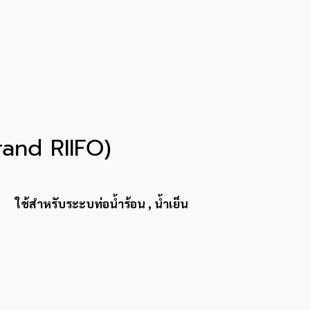
and RIIFO)
ใช้สำหรับระะบท่อน้ำร้อน , น้ำเย็น