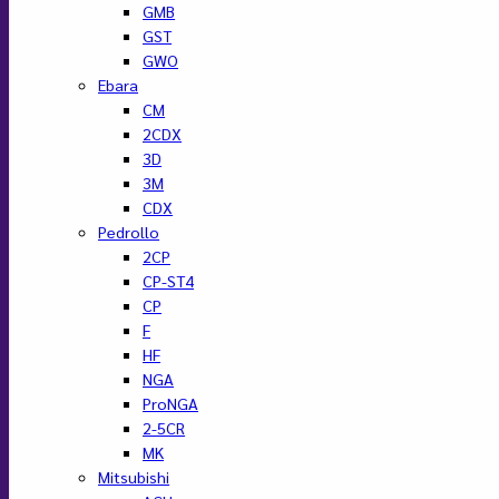
GMB
GST
GWO
Ebara
CM
2CDX
3D
3M
CDX
Pedrollo
2CP
CP-ST4
CP
F
HF
NGA
ProNGA
2-5CR
MK
Mitsubishi