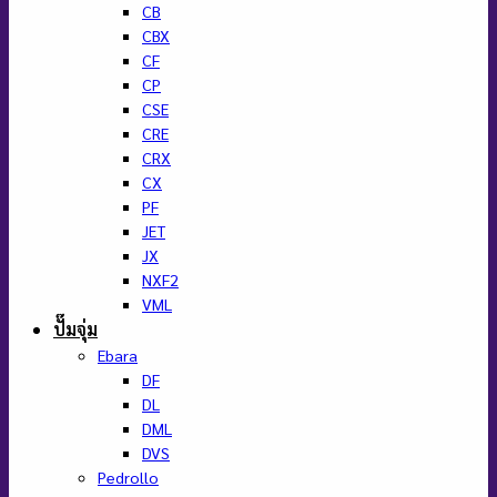
CB
CBX
CF
CP
CSE
CRE
CRX
CX
PF
JET
JX
NXF2
VML
ปั๊มจุ่ม
Ebara
DF
DL
DML
DVS
Pedrollo