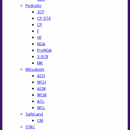
Pedrollo
2CP
CP-ST4
CP
F
HF
NGA
ProNGA
2-5CR
MK
Mitsubishi
ACH
WCH
ACM
WCM
ACL
WCL
SafeLand
CM
STAC