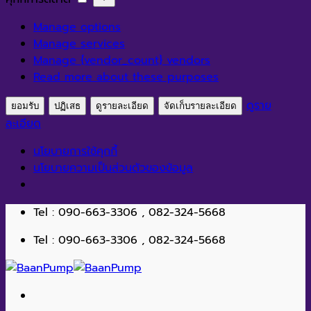
สถิติ
การ
Manage options
ตลาด
Manage services
Manage {vendor_count} vendors
Read more about these purposes
ดูราย
ยอมรับ
ปฏิเสธ
ดูรายละเอียด
จัดเก็บรายละเอียด
ละเอียด
นโยบายการใช้คุกกี้
นโยบายความเป็นส่วนตัวของข้อมูล
ข้าม
Tel : 090-663-3306 , 082-324-5668
ไป
Tel : 090-663-3306 , 082-324-5668
ยัง
เนื้อหา