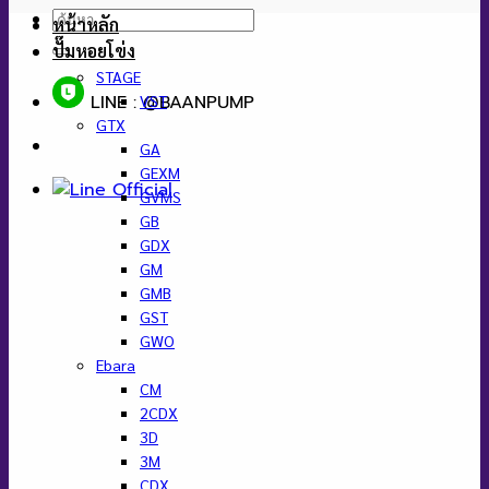
ค้นหา:
หน้าหลัก
ปั๊มหอยโข่ง
STAGE
LINE : @BAANPUMP
VST
GTX
GA
GEXM
GVMS
GB
GDX
GM
GMB
GST
GWO
Ebara
CM
2CDX
3D
3M
CDX