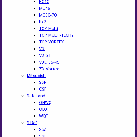
BC10
MC45
MC50-70
Rx2
TOP Multi
TOP MULTI-TECH2
TOP VORTEX
VX
VX ST
VXC 35-45
ZX Vortex
Mitsubishi
SSP
CSP
SafeLand
GNWQ
QDX
WQD
STAC
SSA
SNC