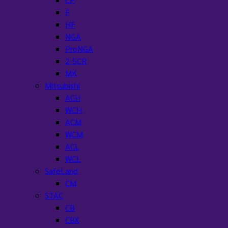
F
HF
NGA
ProNGA
2-5CR
MK
Mitsubishi
ACH
WCH
ACM
WCM
ACL
WCL
SafeLand
CM
STAC
CB
CBX