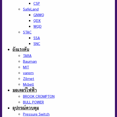
CSP
SafeLand
GNWQ
QDX
WQD
STAC
SSA
SNC
ถังแรงดัน
TARA
Bauman
MIT
varem
Zilmet
Mcbell
มอเตอร์ไฟฟ้า
BROOK CROMPTON
BULL POWER
อุปกรณ์ควบคุม
Pressure Switch