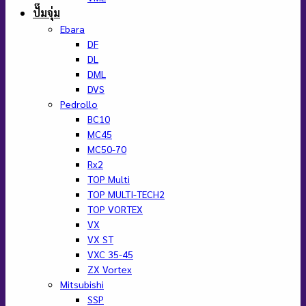
ปั๊มจุ่ม
Ebara
DF
DL
DML
DVS
Pedrollo
BC10
MC45
MC50-70
Rx2
TOP Multi
TOP MULTI-TECH2
TOP VORTEX
VX
VX ST
VXC 35-45
ZX Vortex
Mitsubishi
SSP