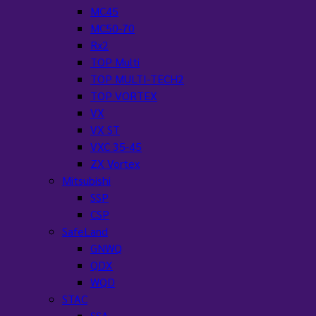
MC45
MC50-70
Rx2
TOP Multi
TOP MULTI-TECH2
TOP VORTEX
VX
VX ST
VXC 35-45
ZX Vortex
Mitsubishi
SSP
CSP
SafeLand
GNWQ
QDX
WQD
STAC
SSA