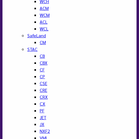
WCH
ACM
WCM
ACL
WCL
SafeLand
CM
STAC
CB
CBX
CF
CP
CSE
CRE
CRX
CX
PF
JET
JX
NXF2
VML