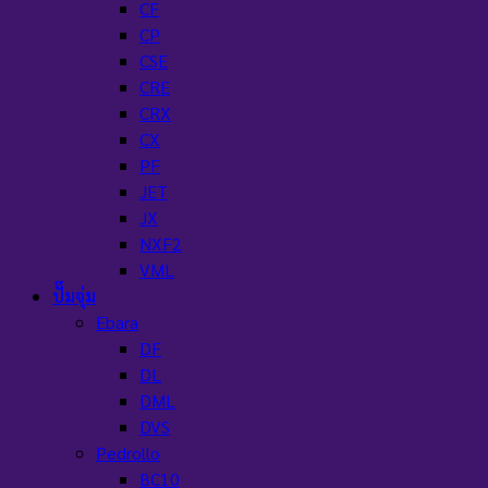
CF
CP
CSE
CRE
CRX
CX
PF
JET
JX
NXF2
VML
ปั๊มจุ่ม
Ebara
DF
DL
DML
DVS
Pedrollo
BC10