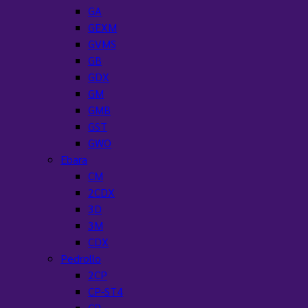
GA
GEXM
GVMS
GB
GDX
GM
GMB
GST
GWO
Ebara
CM
2CDX
3D
3M
CDX
Pedrollo
2CP
CP-ST4
CP