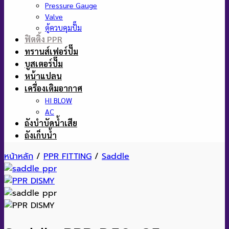
Pressure Gauge
Valve
ตู้ควบคุมปั๊ม
ฟิตติ้ง PPR
ทรานส์เฟอร์ปั๊ม
บูสเตอร์ปั๊ม
หน้าแปลน
เครื่องเติมอากาศ
HI BLOW
AC
ถังบำบัดน้ำเสีย
ถังเก็บน้ำ
หน้าหลัก
/
PPR FITTING
/
Saddle