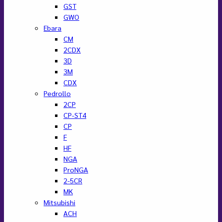
GST
GWO
Ebara
CM
2CDX
3D
3M
CDX
Pedrollo
2CP
CP-ST4
CP
F
HF
NGA
ProNGA
2-5CR
MK
Mitsubishi
ACH