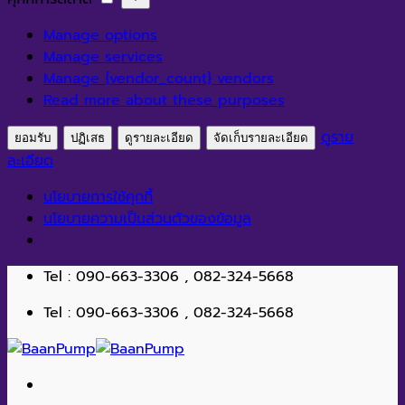
สถิติ
การ
Manage options
ตลาด
Manage services
Manage {vendor_count} vendors
Read more about these purposes
ดูราย
ยอมรับ
ปฏิเสธ
ดูรายละเอียด
จัดเก็บรายละเอียด
ละเอียด
นโยบายการใช้คุกกี้
นโยบายความเป็นส่วนตัวของข้อมูล
ข้าม
Tel : 090-663-3306 , 082-324-5668
ไป
Tel : 090-663-3306 , 082-324-5668
ยัง
เนื้อหา