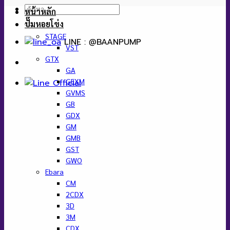
ค้นหา:
หน้าหลัก
ปั๊มหอยโข่ง
STAGE
LINE : @BAANPUMP
VST
GTX
GA
GEXM
GVMS
GB
GDX
GM
GMB
GST
GWO
Ebara
CM
2CDX
3D
3M
CDX