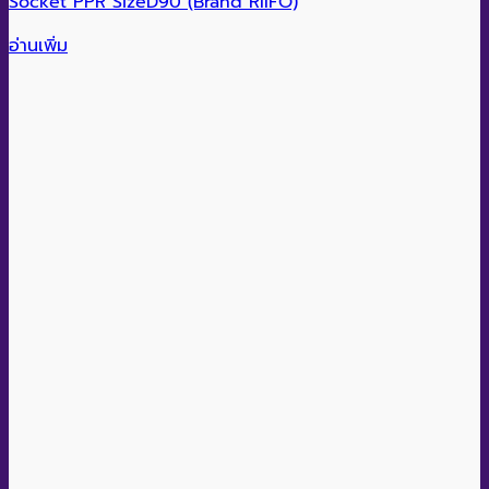
Socket PPR SizeD90 (Brand RIIFO)
อ่านเพิ่ม