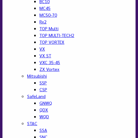
BC10
MC45
MC50-70
Rx2
TOP Multi
TOP MULTI-TECH2
TOP VORTEX
VX
VX ST
VXC 35-45
ZX Vortex
Mitsubishi
SSP
CSP
SafeLand
GNWQ
QDX
WQD
STAC
SSA
SNC