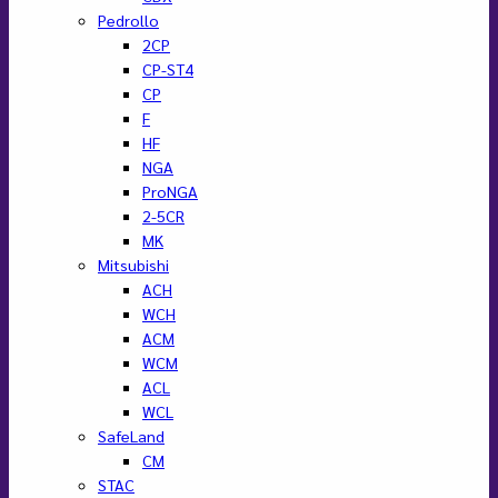
Pedrollo
2CP
CP-ST4
CP
F
HF
NGA
ProNGA
2-5CR
MK
Mitsubishi
ACH
WCH
ACM
WCM
ACL
WCL
SafeLand
CM
STAC