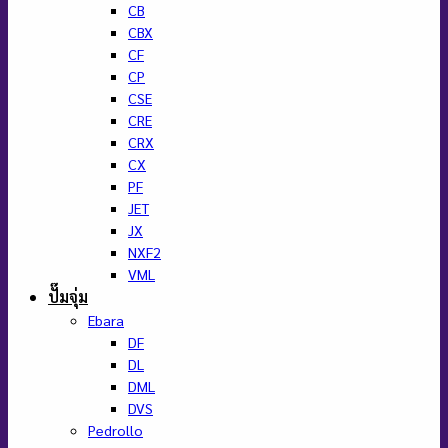
CB
CBX
CF
CP
CSE
CRE
CRX
CX
PF
JET
JX
NXF2
VML
ปั๊มจุ่ม
Ebara
DF
DL
DML
DVS
Pedrollo