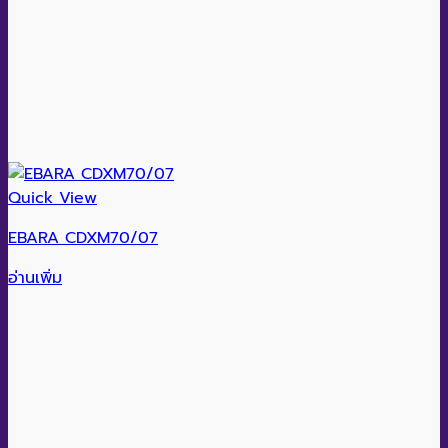
Quick View
EBARA CDX200/20
อ่านเพิ่ม