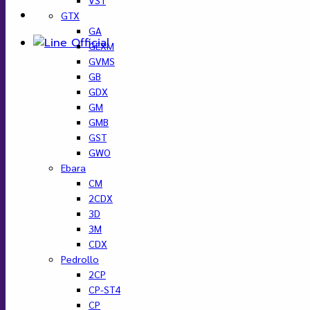
GTX
GA
GEXM
GVMS
GB
GDX
GM
GMB
GST
GWO
Ebara
CM
2CDX
3D
3M
CDX
Pedrollo
2CP
CP-ST4
CP