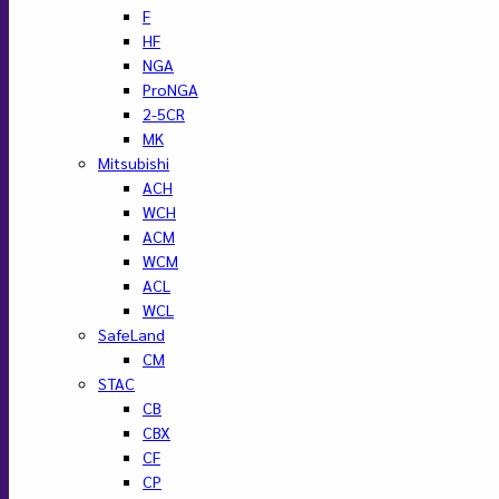
F
HF
NGA
ProNGA
2-5CR
MK
Mitsubishi
ACH
WCH
ACM
WCM
ACL
WCL
SafeLand
CM
STAC
CB
CBX
CF
CP