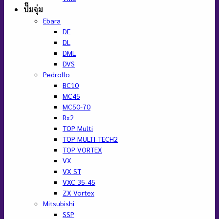
ปั๊มจุ่ม
Ebara
DF
DL
DML
DVS
Pedrollo
BC10
MC45
MC50-70
Rx2
TOP Multi
TOP MULTI-TECH2
TOP VORTEX
VX
VX ST
VXC 35-45
ZX Vortex
Mitsubishi
SSP