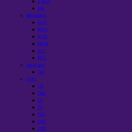
2-5CR
MK
Mitsubishi
ACH
WCH
ACM
WCM
ACL
WCL
SafeLand
CM
STAC
CB
CBX
CF
CP
CSE
CRE
CRX