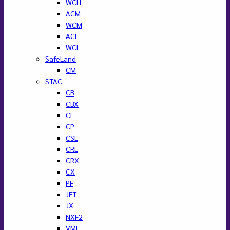
WCH
ACM
WCM
ACL
WCL
SafeLand
CM
STAC
CB
CBX
CF
CP
CSE
CRE
CRX
CX
PF
JET
JX
NXF2
VML