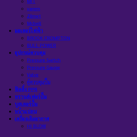
MIT
varem
Zilmet
Mcbell
มอเตอร์ไฟฟ้า
BROOK CROMPTON
BULL POWER
อุปกรณ์ควบคุม
Pressure Switch
Pressure Gauge
Valve
ตู้ควบคุมปั๊ม
ฟิตติ้ง PPR
ทรานส์เฟอร์ปั๊ม
บูสเตอร์ปั๊ม
หน้าแปลน
เครื่องเติมอากาศ
HI BLOW
AC