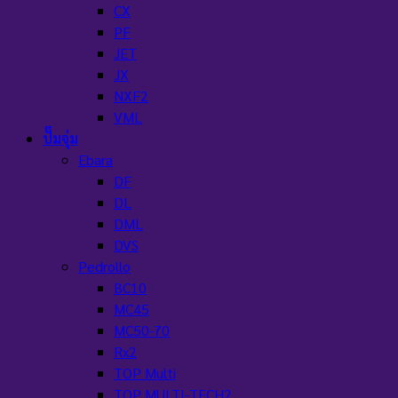
CX
PF
JET
JX
NXF2
VML
ปั๊มจุ่ม
Ebara
DF
DL
DML
DVS
Pedrollo
BC10
MC45
MC50-70
Rx2
TOP Multi
TOP MULTI-TECH2