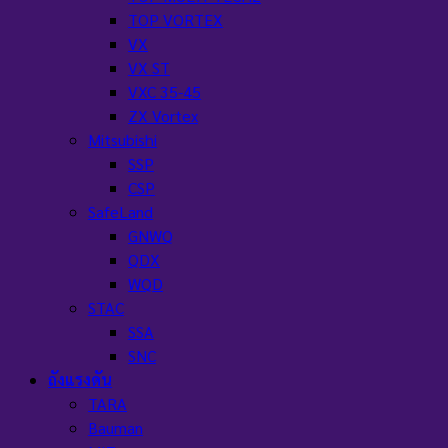
TOP VORTEX
VX
VX ST
VXC 35-45
ZX Vortex
Mitsubishi
SSP
CSP
SafeLand
GNWQ
QDX
WQD
STAC
SSA
SNC
ถังแรงดัน
TARA
Bauman