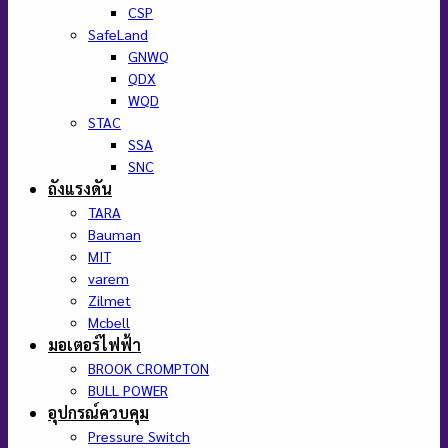
CSP
SafeLand
GNWQ
QDX
WQD
STAC
SSA
SNC
ถังแรงดัน
TARA
Bauman
MIT
varem
Zilmet
Mcbell
มอเตอร์ไฟฟ้า
BROOK CROMPTON
BULL POWER
อุปกรณ์ควบคุม
Pressure Switch