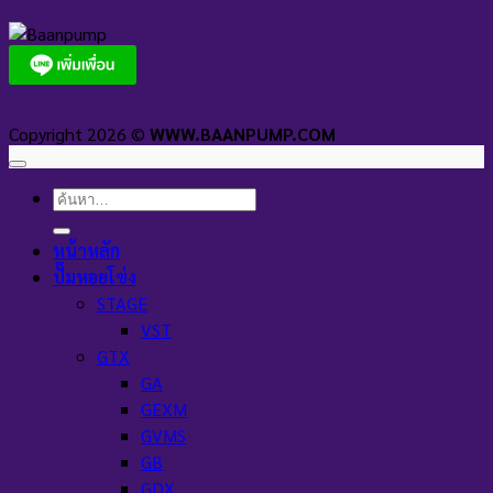
Copyright 2026 ©
WWW.BAANPUMP.COM
ค้นหา:
หน้าหลัก
ปั๊มหอยโข่ง
STAGE
VST
GTX
GA
GEXM
GVMS
GB
GDX