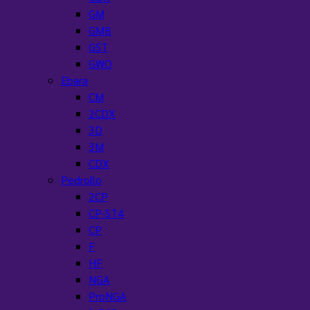
GM
GMB
GST
GWO
Ebara
CM
2CDX
3D
3M
CDX
Pedrollo
2CP
CP-ST4
CP
F
HF
NGA
ProNGA