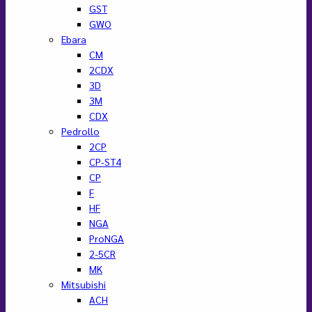
GST
GWO
Ebara
CM
2CDX
3D
3M
CDX
Pedrollo
2CP
CP-ST4
CP
F
HF
NGA
ProNGA
2-5CR
MK
Mitsubishi
ACH