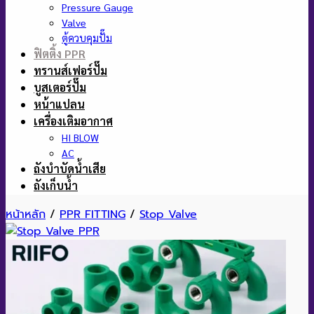
Pressure Gauge
Valve
ตู้ควบคุมปั๊ม
ฟิตติ้ง PPR
ทรานส์เฟอร์ปั๊ม
บูสเตอร์ปั๊ม
หน้าแปลน
เครื่องเติมอากาศ
HI BLOW
AC
ถังบำบัดน้ำเสีย
ถังเก็บน้ำ
หน้าหลัก
/
PPR FITTING
/
Stop Valve