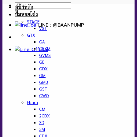
ค้นหา:
หน้าหลัก
ปั๊มหอยโข่ง
STAGE
LINE : @BAANPUMP
VST
GTX
GA
GEXM
GVMS
GB
GDX
GM
GMB
GST
GWO
Ebara
CM
2CDX
3D
3M
CDX