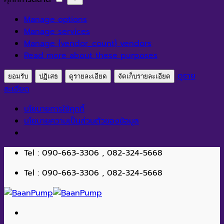
สถิติ
การ
Manage options
ตลาด
Manage services
Manage {vendor_count} vendors
Read more about these purposes
ดูราย
ยอมรับ
ปฏิเสธ
ดูรายละเอียด
จัดเก็บรายละเอียด
ละเอียด
นโยบายการใช้คุกกี้
นโยบายความเป็นส่วนตัวของข้อมูล
ข้าม
Tel : 090-663-3306 , 082-324-5668
ไป
Tel : 090-663-3306 , 082-324-5668
ยัง
เนื้อหา