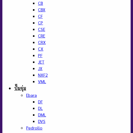
CB
CBX
CF
CP
CSE
CRE
CRX
CX
PF
JET
JX
NXF2
VML
ปั๊มจุ่ม
Ebara
DF
DL
DML
DVS
Pedrollo