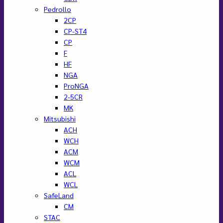
Pedrollo
2CP
CP-ST4
CP
F
HF
NGA
ProNGA
2-5CR
MK
Mitsubishi
ACH
WCH
ACM
WCM
ACL
WCL
SafeLand
CM
STAC