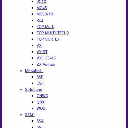
BC10
MC45
MC50-70
Rx2
TOP Multi
TOP MULTI-TECH2
TOP VORTEX
VX
VX ST
VXC 35-45
ZX Vortex
Mitsubishi
SSP
CSP
SafeLand
GNWQ
QDX
WQD
STAC
SSA
SNC