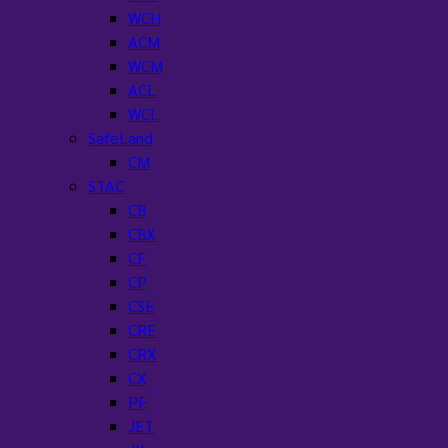
WCH
ACM
WCM
ACL
WCL
SafeLand
CM
STAC
CB
CBX
CF
CP
CSE
CRE
CRX
CX
PF
JET