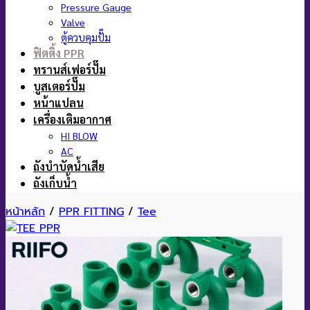
Pressure Gauge
Valve
ตู้ควบคุมปั๊ม
ฟิตติ้ง PPR
ทรานส์เฟอร์ปั๊ม
บูสเตอร์ปั๊ม
หน้าแปลน
เครื่องเติมอากาศ
HI BLOW
AC
ถังบำบัดน้ำเสีย
ถังเก็บน้ำ
หน้าหลัก
/
PPR FITTING
/
Tee