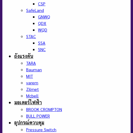
CSP
SafeLand
GNWQ
QDX
WQD
STAC
SSA
SNC
ถังแรงดัน
TARA
Bauman
MIT
varem
Zilmet
Mcbell
มอเตอร์ไฟฟ้า
BROOK CROMPTON
BULL POWER
อุปกรณ์ควบคุม
Pressure Switch