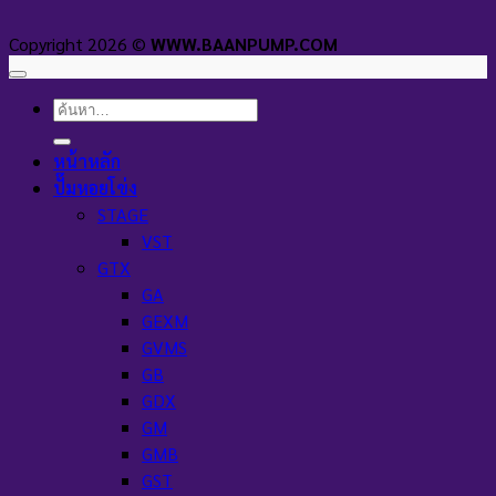
Copyright 2026 ©
WWW.BAANPUMP.COM
ค้นหา:
หน้าหลัก
ปั๊มหอยโข่ง
STAGE
VST
GTX
GA
GEXM
GVMS
GB
GDX
GM
GMB
GST