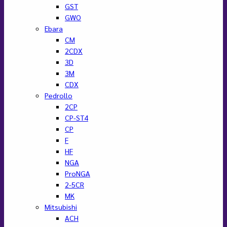
GST
GWO
Ebara
CM
2CDX
3D
3M
CDX
Pedrollo
2CP
CP-ST4
CP
F
HF
NGA
ProNGA
2-5CR
MK
Mitsubishi
ACH