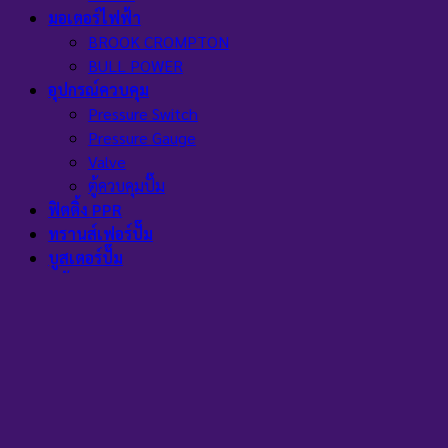
มอเตอร์ไฟฟ้า
BROOK CROMPTON
BULL POWER
อุปกรณ์ควบคุม
Pressure Switch
Pressure Gauge
Valve
ตู้ควบคุมปั๊ม
ฟิตติ้ง PPR
ทรานส์เฟอร์ปั๊ม
บูสเตอร์ปั๊ม
หน้าแปลน
เครื่องเติมอากาศ
HI BLOW
AC
ถังบำบัดน้ำเสีย
ถังเก็บน้ำ