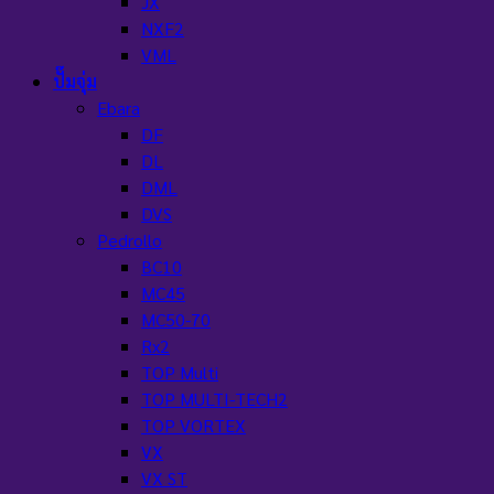
JX
NXF2
VML
ปั๊มจุ่ม
Ebara
DF
DL
DML
DVS
Pedrollo
BC10
MC45
MC50-70
Rx2
TOP Multi
TOP MULTI-TECH2
TOP VORTEX
VX
VX ST