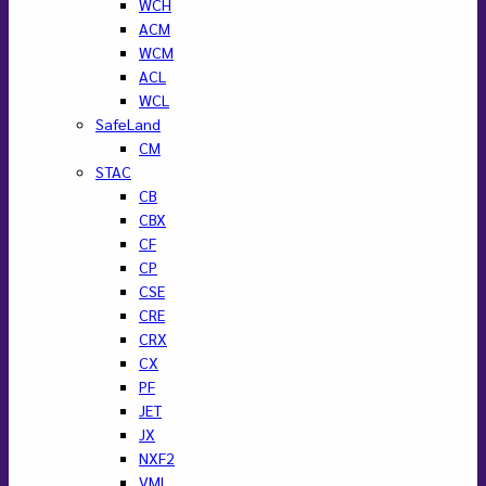
WCH
ACM
WCM
ACL
WCL
SafeLand
CM
STAC
CB
CBX
CF
CP
CSE
CRE
CRX
CX
PF
JET
JX
NXF2
VML