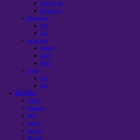
VXC 35-45
ZX Vortex
Mitsubishi
SSP
CSP
SafeLand
GNWQ
QDX
WQD
STAC
SSA
SNC
ถังแรงดัน
TARA
Bauman
MIT
varem
Zilmet
Mcbell