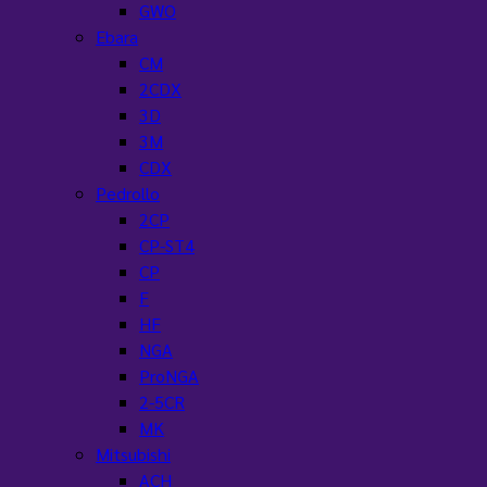
GWO
Ebara
CM
2CDX
3D
3M
CDX
Pedrollo
2CP
CP-ST4
CP
F
HF
NGA
ProNGA
2-5CR
MK
Mitsubishi
ACH