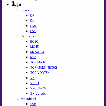
ปั๊มจุ่ม
Ebara
DF
DL
DML
DVS
Pedrollo
BC10
MC45
MC50-70
Rx2
TOP Multi
TOP MULTI-TECH2
TOP VORTEX
VX
VX ST
VXC 35-45
ZX Vortex
Mitsubishi
SSP