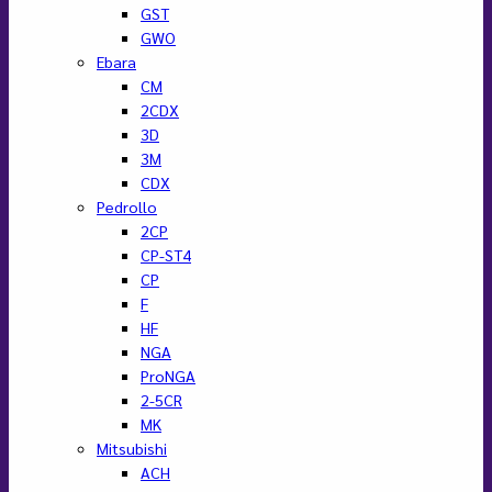
GST
GWO
Ebara
CM
2CDX
3D
3M
CDX
Pedrollo
2CP
CP-ST4
CP
F
HF
NGA
ProNGA
2-5CR
MK
Mitsubishi
ACH