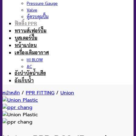
Pressure Gauge
Valve
ตู้ควบคุมปั๊ม
ฟิตติ้ง PPR
ทรานส์เฟอร์ปั๊ม
บูสเตอร์ปั๊ม
หน้าแปลน
เครื่องเติมอากาศ
HI BLOW
AC
ถังบำบัดน้ำเสีย
ถังเก็บน้ำ
หน้าหลัก
/
PPR FITTING
/
Union