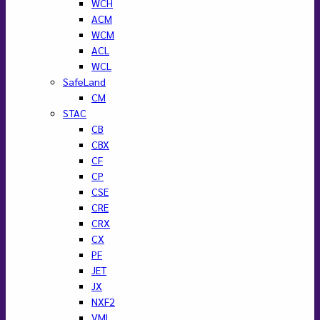
WCH
ACM
WCM
ACL
WCL
SafeLand
CM
STAC
CB
CBX
CF
CP
CSE
CRE
CRX
CX
PF
JET
JX
NXF2
VML