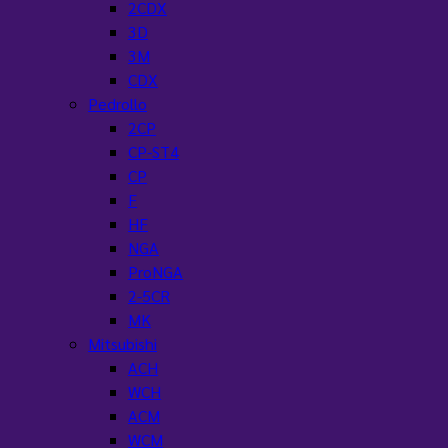
2CDX
3D
3M
CDX
Pedrollo
2CP
CP-ST4
CP
F
HF
NGA
ProNGA
2-5CR
MK
Mitsubishi
ACH
WCH
ACM
WCM