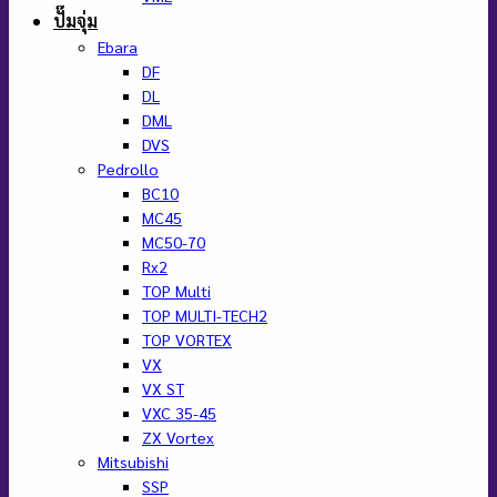
ปั๊มจุ่ม
Ebara
DF
DL
DML
DVS
Pedrollo
BC10
MC45
MC50-70
Rx2
TOP Multi
TOP MULTI-TECH2
TOP VORTEX
VX
VX ST
VXC 35-45
ZX Vortex
Mitsubishi
SSP