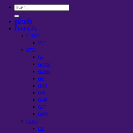
ค้นหา:
หน้าหลัก
ปั๊มหอยโข่ง
STAGE
VST
GTX
GA
GEXM
GVMS
GB
GDX
GM
GMB
GST
GWO
Ebara
CM