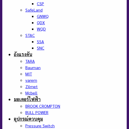
CSP
SafeLand
GNWQ
QDX
WQD
STAC
SSA
SNC
ถังแรงดัน
TARA
Bauman
MIT
varem
Zilmet
Mcbell
มอเตอร์ไฟฟ้า
BROOK CROMPTON
BULL POWER
อุปกรณ์ควบคุม
Pressure Switch