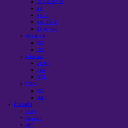
TOP VORTEX
VX
VX ST
VXC 35-45
ZX Vortex
Mitsubishi
SSP
CSP
SafeLand
GNWQ
QDX
WQD
STAC
SSA
SNC
ถังแรงดัน
TARA
Bauman
MIT