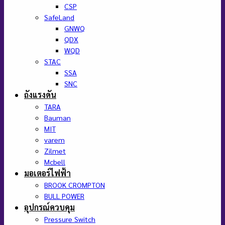
CSP
SafeLand
GNWQ
QDX
WQD
STAC
SSA
SNC
ถังแรงดัน
TARA
Bauman
MIT
varem
Zilmet
Mcbell
มอเตอร์ไฟฟ้า
BROOK CROMPTON
BULL POWER
อุปกรณ์ควบคุม
Pressure Switch