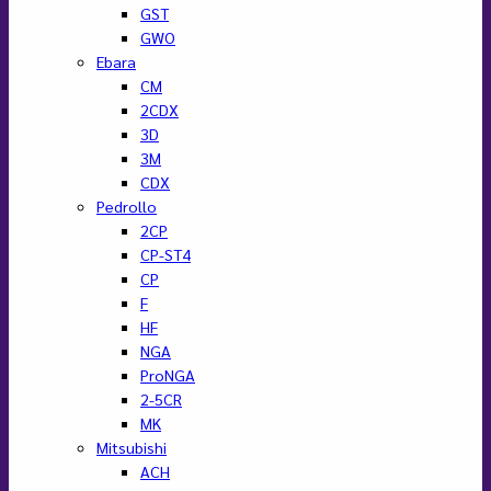
GST
GWO
Ebara
CM
2CDX
3D
3M
CDX
Pedrollo
2CP
CP-ST4
CP
F
HF
NGA
ProNGA
2-5CR
MK
Mitsubishi
ACH