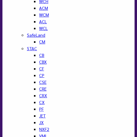
WCH
ACM
WCM
ACL
WCL
SafeLand
CM
STAC
CB
CBX
CF
CP
CSE
CRE
CRX
CX
PF
JET
JX
NXF2
VML