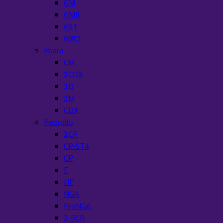
GM
GMB
GST
GWO
Ebara
CM
2CDX
3D
3M
CDX
Pedrollo
2CP
CP-ST4
CP
F
HF
NGA
ProNGA
2-5CR