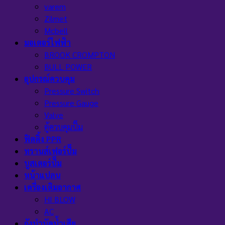
varem
Zilmet
Mcbell
มอเตอร์ไฟฟ้า
BROOK CROMPTON
BULL POWER
อุปกรณ์ควบคุม
Pressure Switch
Pressure Gauge
Valve
ตู้ควบคุมปั๊ม
ฟิตติ้ง PPR
ทรานส์เฟอร์ปั๊ม
บูสเตอร์ปั๊ม
หน้าแปลน
เครื่องเติมอากาศ
HI BLOW
AC
ถังบำบัดน้ำเสีย