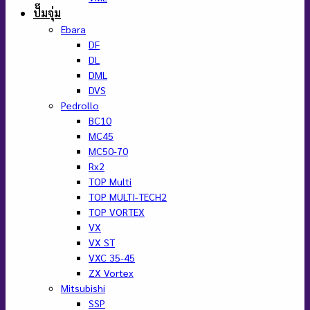
ปั๊มจุ่ม
Ebara
DF
DL
DML
DVS
Pedrollo
BC10
MC45
MC50-70
Rx2
TOP Multi
TOP MULTI-TECH2
TOP VORTEX
VX
VX ST
VXC 35-45
ZX Vortex
Mitsubishi
SSP