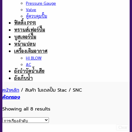
Pressure Gauge
Valve
ตู้ควบคุมปั๊ม
ฟิตติ้ง PPR
ทรานส์เฟอร์ปั๊ม
บูสเตอร์ปั๊ม
หน้าแปลน
เครื่องเติมอากาศ
HI BLOW
AC
ถังบำบัดน้ำเสีย
ถังเก็บน้ำ
หน้าหลัก
/
สินค้า โมเดลปั๊ม Stac
/
SNC
คัดกรอง
Showing all 8 results
Clear