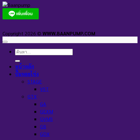
Copyright 2026 ©
WWW.BAANPUMP.COM
ค้นหา:
หน้าหลัก
ปั๊มหอยโข่ง
STAGE
VST
GTX
GA
GEXM
GVMS
GB
GDX