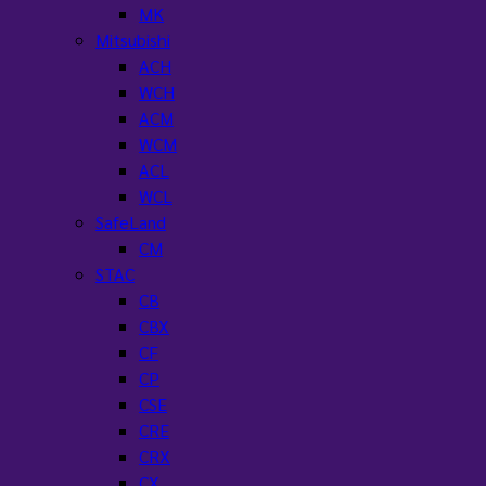
MK
Mitsubishi
ACH
WCH
ACM
WCM
ACL
WCL
SafeLand
CM
STAC
CB
CBX
CF
CP
CSE
CRE
CRX
CX