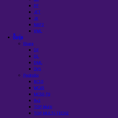
PF
JET
JX
NXF2
VML
ปั๊มจุ่ม
Ebara
DF
DL
DML
DVS
Pedrollo
BC10
MC45
MC50-70
Rx2
TOP Multi
TOP MULTI-TECH2