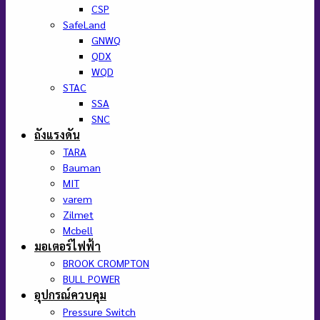
CSP
SafeLand
GNWQ
QDX
WQD
STAC
SSA
SNC
ถังแรงดัน
TARA
Bauman
MIT
varem
Zilmet
Mcbell
มอเตอร์ไฟฟ้า
BROOK CROMPTON
BULL POWER
อุปกรณ์ควบคุม
Pressure Switch