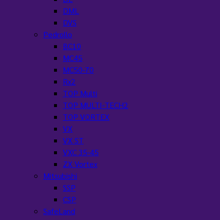
DML
DVS
Pedrollo
BC10
MC45
MC50-70
Rx2
TOP Multi
TOP MULTI-TECH2
TOP VORTEX
VX
VX ST
VXC 35-45
ZX Vortex
Mitsubishi
SSP
CSP
SafeLand