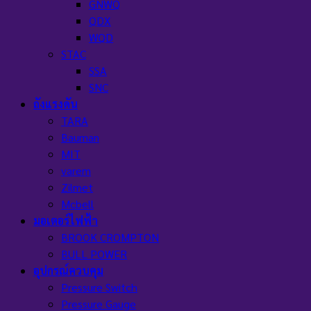
GNWQ
QDX
WQD
STAC
SSA
SNC
ถังแรงดัน
TARA
Bauman
MIT
varem
Zilmet
Mcbell
มอเตอร์ไฟฟ้า
BROOK CROMPTON
BULL POWER
อุปกรณ์ควบคุม
Pressure Switch
Pressure Gauge