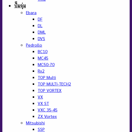
ปั๊มจุ่ม
Ebara
DF
DL
DML
DVS
Pedrollo
BC10
MC45
MC50-70
Rx2
TOP Multi
TOP MULTI-TECH2
TOP VORTEX
VX
VX ST
VXC 35-45
ZX Vortex
Mitsubishi
SSP