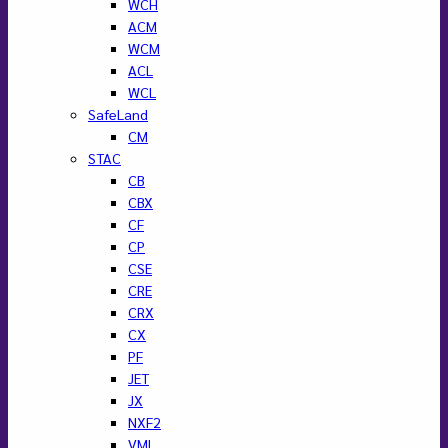
WCH
ACM
WCM
ACL
WCL
SafeLand
CM
STAC
CB
CBX
CF
CP
CSE
CRE
CRX
CX
PF
JET
JX
NXF2
VML