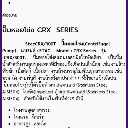
คำอธิบาย
ปั๊มหอยโข่ง CRX SERIES
StacCRX/300T ปั๊มหอยโข่ง(Centrifugal
Pump). แบรนด์ : STAC. Model : CRX Series. รุ่น
:CRX/300T.
ปั๊มหอยโข่งสแตนเลสชนิดใบพัดเดียว. เป็นปั๊ม
น้ำ
สําหรับงานสูบของเหลวที่มีของแข็งเจือปนเล็กน้อย เช่น งานล้าง
พืชผัก เนื้อสัตว์ เนื้อปลา งานล้างบรรจุภัณฑ์ในอุตสาหกรรม เช่น
ขวด ลัง งานพ่นสี งานล้างสิ่งสกปรกต่าง ๆ ที่มีของแข็งเจือปน.
ปั๊มหอยโข่งรุ่นนี้ตัวปั๊มทำจากสแตนเลส (Stainless Steel
AISI304) ใบพัด(Impeller) ทําจากสแตนเลส (Stainless Steel
AISI304) . สําหรับใช้งานในพื้นที่ต่างๆ ดังนี้.
โรงงานอุตสาหกรรม
โรงแรม , รีสอร์ท
อาคารสูง , คอนโด