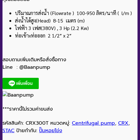
ปริมาณการส่งน้ำ (Flowrate ) 100-950 ลิตร/นาที ( l/m )
ส่งน้ำได้สูง(Head) 8-15 เมตร (m)
ไฟฟ้า 3 เฟส(380V) , 3 Hp (2.2 Kw)
ท่อเข้าxท่อออก 2 1/2″ x 2″
สอบถามเพิ่มเติมหรือสั่งซื้อทาง
Line : @Baanpump
***ราคานี้ไม่รวมค่าขนส่ง
รหัสสินค้า:
CRX300T
หมวดหมู่:
Centrifugal pump
,
CRX
,
STAC
ป้ายกำกับ:
ปั๊มหอยโข่ง