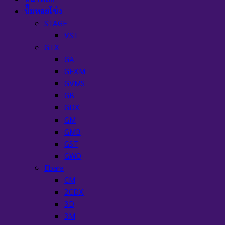
ปั๊มหอยโข่ง
STAGE
VST
GTX
GA
GEXM
GVMS
GB
GDX
GM
GMB
GST
GWO
Ebara
CM
2CDX
3D
3M