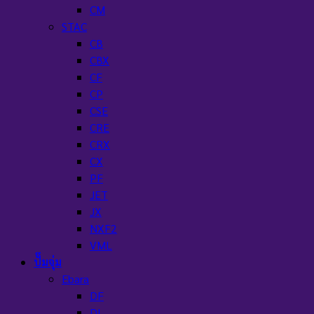
CM
STAC
CB
CBX
CF
CP
CSE
CRE
CRX
CX
PF
JET
JX
NXF2
VML
ปั๊มจุ่ม
Ebara
DF
DL