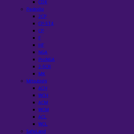
CDX
Pedrollo
2CP
CP-ST4
CP
F
HF
NGA
ProNGA
2-5CR
MK
Mitsubishi
ACH
WCH
ACM
WCM
ACL
WCL
SafeLand