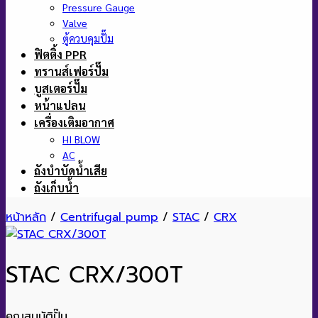
Pressure Gauge
Valve
ตู้ควบคุมปั๊ม
ฟิตติ้ง PPR
ทรานส์เฟอร์ปั๊ม
บูสเตอร์ปั๊ม
หน้าแปลน
เครื่องเติมอากาศ
HI BLOW
AC
ถังบำบัดน้ำเสีย
ถังเก็บน้ำ
หน้าหลัก
/
Centrifugal pump
/
STAC
/
CRX
STAC CRX/300T
คุณสมบัติปั๊ม