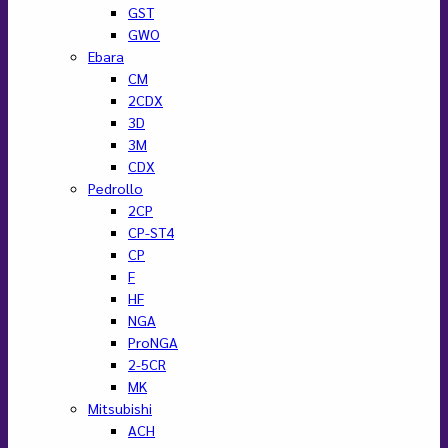
GST
GWO
Ebara
CM
2CDX
3D
3M
CDX
Pedrollo
2CP
CP-ST4
CP
F
HF
NGA
ProNGA
2-5CR
MK
Mitsubishi
ACH