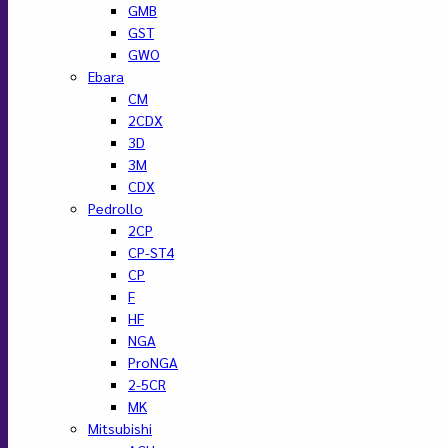
GMB
GST
GWO
Ebara
CM
2CDX
3D
3M
CDX
Pedrollo
2CP
CP-ST4
CP
F
HF
NGA
ProNGA
2-5CR
MK
Mitsubishi