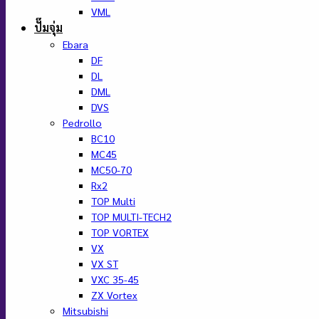
VML
ปั๊มจุ่ม
Ebara
DF
DL
DML
DVS
Pedrollo
BC10
MC45
MC50-70
Rx2
TOP Multi
TOP MULTI-TECH2
TOP VORTEX
VX
VX ST
VXC 35-45
ZX Vortex
Mitsubishi