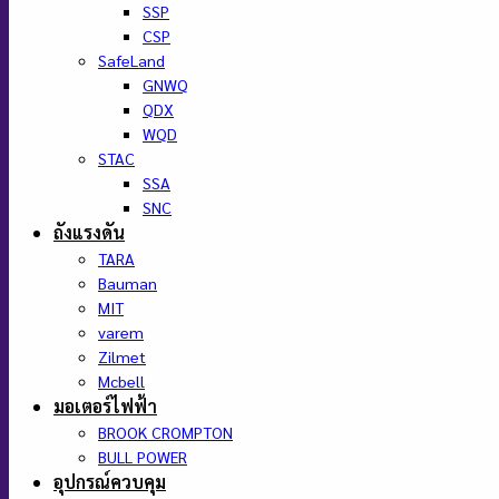
SSP
CSP
SafeLand
GNWQ
QDX
WQD
STAC
SSA
SNC
ถังแรงดัน
TARA
Bauman
MIT
varem
Zilmet
Mcbell
มอเตอร์ไฟฟ้า
BROOK CROMPTON
BULL POWER
อุปกรณ์ควบคุม