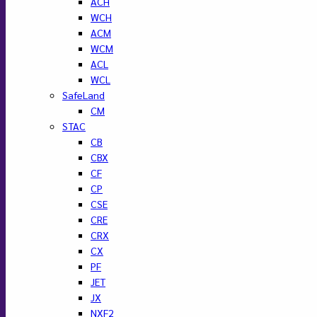
ACH
WCH
ACM
WCM
ACL
WCL
SafeLand
CM
STAC
CB
CBX
CF
CP
CSE
CRE
CRX
CX
PF
JET
JX
NXF2