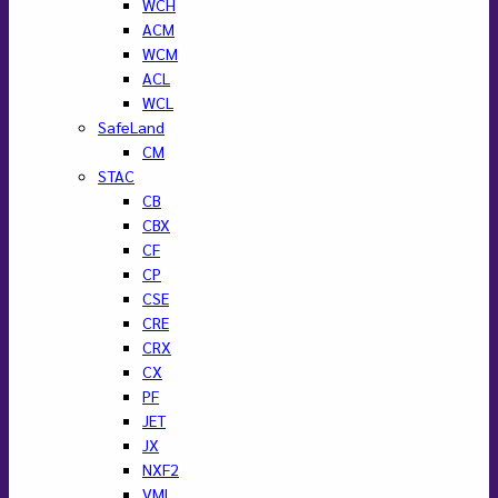
WCH
ACM
WCM
ACL
WCL
SafeLand
CM
STAC
CB
CBX
CF
CP
CSE
CRE
CRX
CX
PF
JET
JX
NXF2
VML