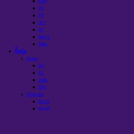
CRX
CX
PF
JET
JX
NXF2
VML
ปั๊มจุ่ม
Ebara
DF
DL
DML
DVS
Pedrollo
BC10
MC45
MC50-70
Rx2
TOP Multi