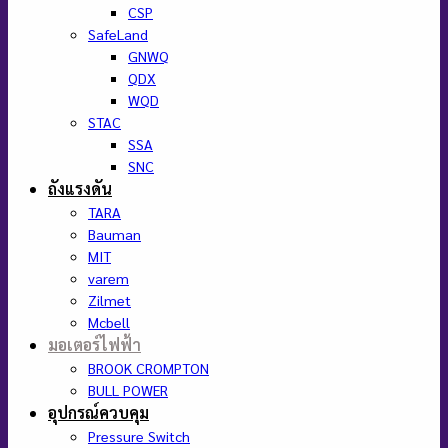
CSP
SafeLand
GNWQ
QDX
WQD
STAC
SSA
SNC
ถังแรงดัน
TARA
Bauman
MIT
varem
Zilmet
Mcbell
มอเตอร์ไฟฟ้า
BROOK CROMPTON
BULL POWER
อุปกรณ์ควบคุม
Pressure Switch