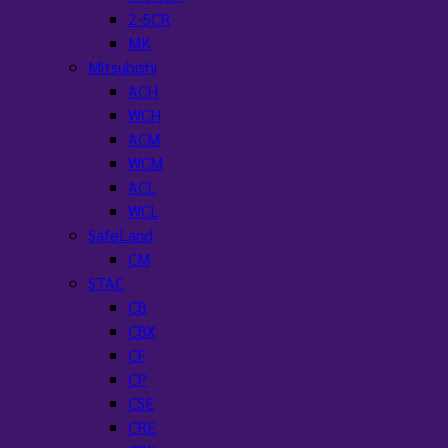
2-5CR
MK
Mitsubishi
ACH
WCH
ACM
WCM
ACL
WCL
SafeLand
CM
STAC
CB
CBX
CF
CP
CSE
CRE