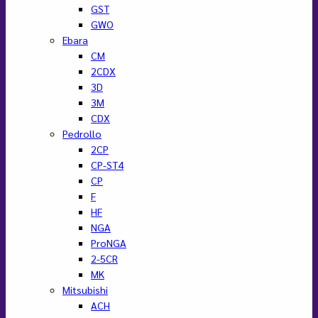
GST
GWO
Ebara
CM
2CDX
3D
3M
CDX
Pedrollo
2CP
CP-ST4
CP
F
HF
NGA
ProNGA
2-5CR
MK
Mitsubishi
ACH