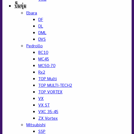
ปั๊มจุ่ม
Ebara
DF
DL
DML
DVS
Pedrollo
BC10
MC45
MC50-70
Rx2
TOP Multi
TOP MULTI-TECH2
TOP VORTEX
VX
VX ST
VXC 35-45
ZX Vortex
Mitsubishi
SSP