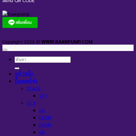
สแกน QR CODE
Copyright 2026 ©
WWW.BAANPUMP.COM
ค้นหา:
หน้าหลัก
ปั๊มหอยโข่ง
STAGE
VST
GTX
GA
GEXM
GVMS
GB