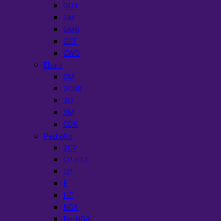
GDX
GM
GMB
GST
GWO
Ebara
CM
2CDX
3D
3M
CDX
Pedrollo
2CP
CP-ST4
CP
F
HF
NGA
ProNGA