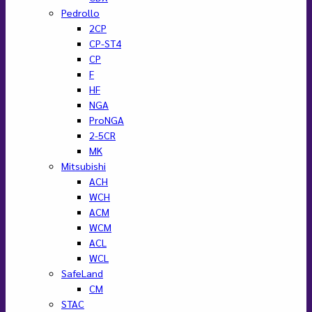
Pedrollo
2CP
CP-ST4
CP
F
HF
NGA
ProNGA
2-5CR
MK
Mitsubishi
ACH
WCH
ACM
WCM
ACL
WCL
SafeLand
CM
STAC