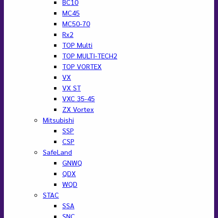
BC10
MC45
MC50-70
Rx2
TOP Multi
TOP MULTI-TECH2
TOP VORTEX
VX
VX ST
VXC 35-45
ZX Vortex
Mitsubishi
SSP
CSP
SafeLand
GNWQ
QDX
WQD
STAC
SSA
SNC