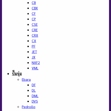
CB
CBX
CF
CP
CSE
CRE
CRX
CX
PF
JET
JX
NXF2
VML
ปั๊มจุ่ม
Ebara
DF
DL
DML
DVS
Pedrollo