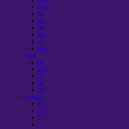
GVMS
GB
GDX
GM
GMB
GST
GWO
Ebara
CM
2CDX
3D
3M
CDX
Pedrollo
2CP
CP-ST4
CP
F