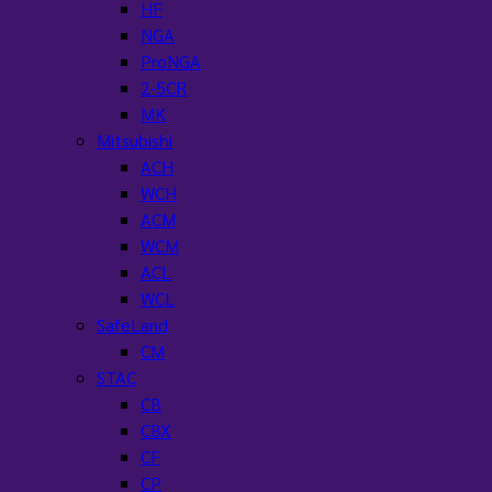
HF
NGA
ProNGA
2-5CR
MK
Mitsubishi
ACH
WCH
ACM
WCM
ACL
WCL
SafeLand
CM
STAC
CB
CBX
CF
CP