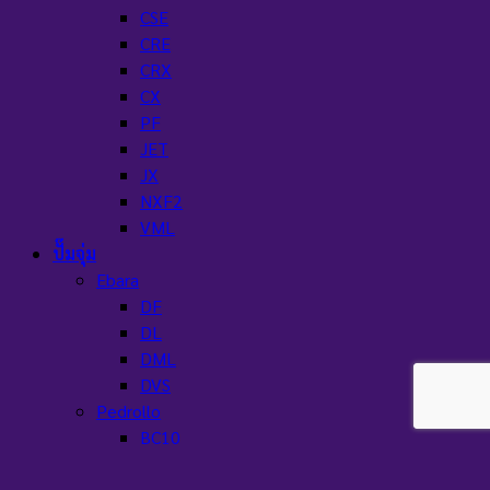
CSE
CRE
CRX
CX
PF
JET
JX
NXF2
VML
ปั๊มจุ่ม
Ebara
DF
DL
DML
DVS
Pedrollo
BC10
MC45
MC50-70