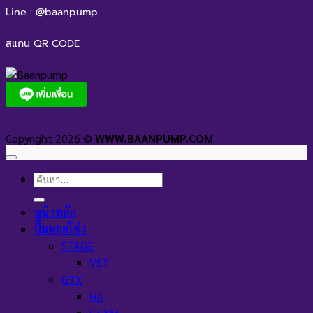
Line : @baanpump
สแกน QR CODE
Copyright 2026 ©
WWW.BAANPUMP.COM
ค้นหา:
หน้าหลัก
ปั๊มหอยโข่ง
STAGE
VST
GTX
GA
GEXM