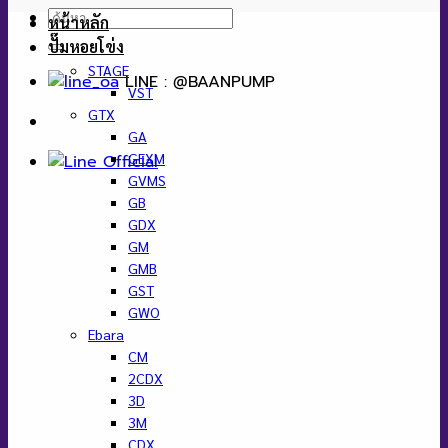
ค้นหา:
หน้าหลัก
ปั๊มหอยโข่ง
STAGE
LINE : @BAANPUMP
VST
GTX
GA
GEXM
GVMS
GB
GDX
GM
GMB
GST
GWO
Ebara
CM
2CDX
3D
3M
CDX