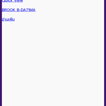
Quick View
BROOK B-DA71MA
อ่านเพิ่ม