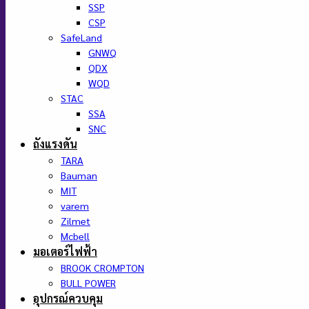
SSP
CSP
SafeLand
GNWQ
QDX
WQD
STAC
SSA
SNC
ถังแรงดัน
TARA
Bauman
MIT
varem
Zilmet
Mcbell
มอเตอร์ไฟฟ้า
BROOK CROMPTON
BULL POWER
อุปกรณ์ควบคุม