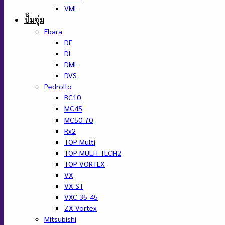
VML
ปั๊มจุ่ม
Ebara
DF
DL
DML
DVS
Pedrollo
BC10
MC45
MC50-70
Rx2
TOP Multi
TOP MULTI-TECH2
TOP VORTEX
VX
VX ST
VXC 35-45
ZX Vortex
Mitsubishi