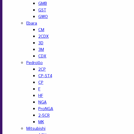
GMB
GST
GWO
Ebara
CM
2CDX
3D
3M
CDX
Pedrollo
2CP
CP-ST4
CP
F
HF
NGA
ProNGA
2-5CR
MK
Mitsubishi