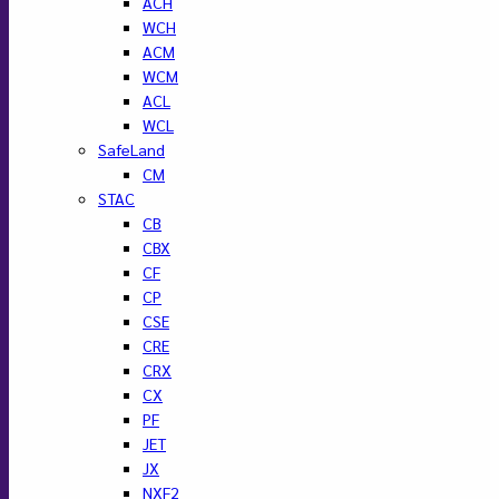
ACH
WCH
ACM
WCM
ACL
WCL
SafeLand
CM
STAC
CB
CBX
CF
CP
CSE
CRE
CRX
CX
PF
JET
JX
NXF2