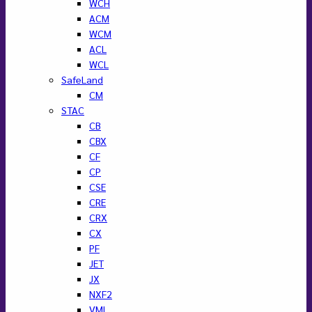
WCH
ACM
WCM
ACL
WCL
SafeLand
CM
STAC
CB
CBX
CF
CP
CSE
CRE
CRX
CX
PF
JET
JX
NXF2
VML