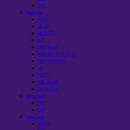
DVS
Pedrollo
BC10
MC45
MC50-70
Rx2
TOP Multi
TOP MULTI-TECH2
TOP VORTEX
VX
VX ST
VXC 35-45
ZX Vortex
Mitsubishi
SSP
CSP
SafeLand
GNWQ