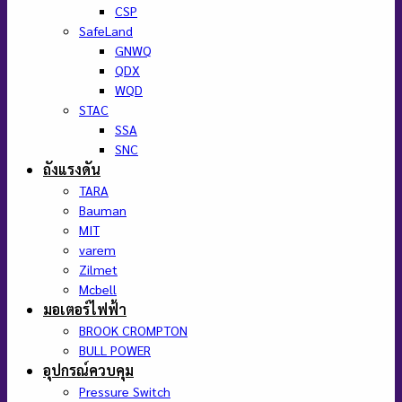
CSP
SafeLand
GNWQ
QDX
WQD
STAC
SSA
SNC
ถังแรงดัน
TARA
Bauman
MIT
varem
Zilmet
Mcbell
มอเตอร์ไฟฟ้า
BROOK CROMPTON
BULL POWER
อุปกรณ์ควบคุม
Pressure Switch