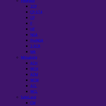
Pedrollo
2CP
CP-ST4
CP
F
HF
NGA
ProNGA
2-5CR
MK
Mitsubishi
ACH
WCH
ACM
WCM
ACL
WCL
SafeLand
CM