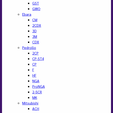
GST
GWO
Ebara
CM
2CDX
3D
3M
CDX
Pedrollo
2CP
CP-ST4
CP
F
HF
NGA
ProNGA
2-5CR
MK
Mitsubishi
ACH