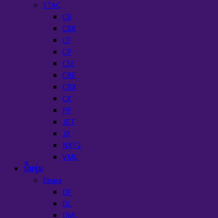
STAC
CB
CBX
CF
CP
CSE
CRE
CRX
CX
PF
JET
JX
NXF2
VML
ปั๊มจุ่ม
Ebara
DF
DL
DML