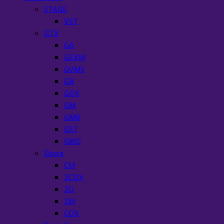
STAGE
VST
GTX
GA
GEXM
GVMS
GB
GDX
GM
GMB
GST
GWO
Ebara
CM
2CDX
3D
3M
CDX