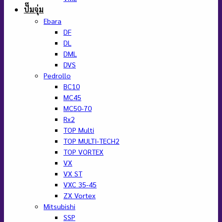
ปั๊มจุ่ม
Ebara
DF
DL
DML
DVS
Pedrollo
BC10
MC45
MC50-70
Rx2
TOP Multi
TOP MULTI-TECH2
TOP VORTEX
VX
VX ST
VXC 35-45
ZX Vortex
Mitsubishi
SSP