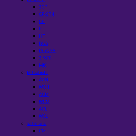
2CP
CP-ST4
CP
F
HF
NGA
ProNGA
2-5CR
MK
Mitsubishi
ACH
WCH
ACM
WCM
ACL
WCL
SafeLand
CM