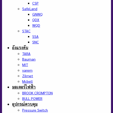
CSP
SafeLand
GNWQ
QDX
WQD
STAC
SSA
SNC
ถังแรงดัน
TARA
Bauman
MIT
varem
Zilmet
Mcbell
มอเตอร์ไฟฟ้า
BROOK CROMPTON
BULL POWER
อุปกรณ์ควบคุม
Pressure Switch