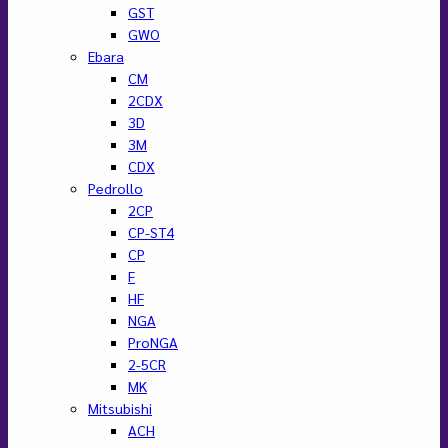
GST
GWO
Ebara
CM
2CDX
3D
3M
CDX
Pedrollo
2CP
CP-ST4
CP
F
HF
NGA
ProNGA
2-5CR
MK
Mitsubishi
ACH