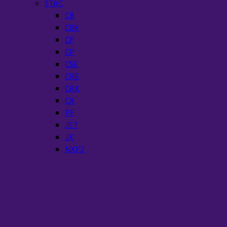
STAC
CB
CBX
CF
CP
CSE
CRE
CRX
CX
PF
JET
JX
NXF2
VML
ปั๊มจุ่ม
Ebara
DF
DL
DML