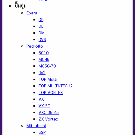
ปั๊มจุ่ม
Ebara
DF
DL
DML
DVS
Pedrollo
BC10
MC45
MC50-70
Rx2
TOP Multi
TOP MULTI-TECH2
TOP VORTEX
VX
VX ST
VXC 35-45
ZX Vortex
Mitsubishi
SSP