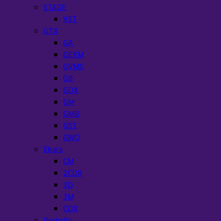
STAGE
VST
GTX
GA
GEXM
GVMS
GB
GDX
GM
GMB
GST
GWO
Ebara
CM
2CDX
3D
3M
CDX
Pedrollo