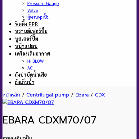
Pressure Gauge
Valve
ตู้ควบคุมปั๊ม
ฟิตติ้ง PPR
ทรานส์เฟอร์ปั๊ม
บูสเตอร์ปั๊ม
หน้าแปลน
เครื่องเติมอากาศ
HI BLOW
AC
ถังบำบัดน้ำเสีย
ถังเก็บน้ำ
หน้าหลัก
/
Centrifugal pump
/
Ebara
/
CDX
EBARA CDXM70/07
รายละเอียดปั๊ม