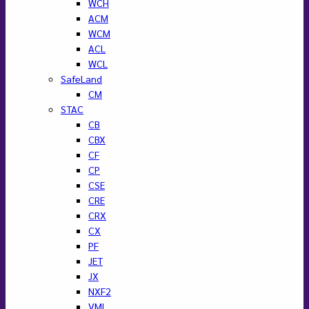
WCH
ACM
WCM
ACL
WCL
SafeLand
CM
STAC
CB
CBX
CF
CP
CSE
CRE
CRX
CX
PF
JET
JX
NXF2
VML