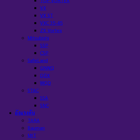
TOP VORTEX
VX
VX ST
VXC 35-45
ZX Vortex
Mitsubishi
SSP
CSP
SafeLand
GNWQ
QDX
WQD
STAC
SSA
SNC
ถังแรงดัน
TARA
Bauman
MIT