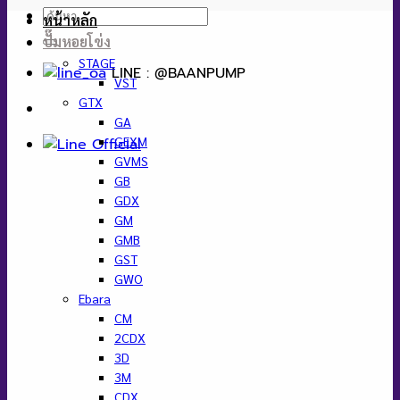
ค้นหา:
หน้าหลัก
ปั๊มหอยโข่ง
STAGE
LINE : @BAANPUMP
VST
GTX
GA
GEXM
GVMS
GB
GDX
GM
GMB
GST
GWO
Ebara
CM
2CDX
3D
3M
CDX