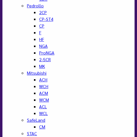
Pedrollo
2CP
CP-ST4
CP
F
HF
NGA
ProNGA
2-5CR
MK
Mitsubishi
ACH
WCH
ACM
WCM
ACL
WCL
SafeLand
CM
STAC