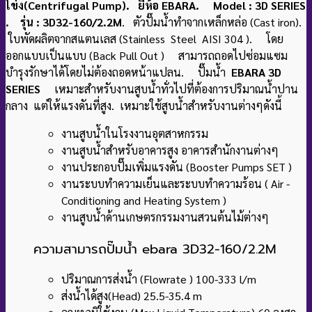
โข่ง(Centrifugal Pump). ยี่ห้อ EBARA. Model : 3D SERIES
. รุ่น : 3D32-160/2.2M
. ตัวปั๊มน้ำทำจากเหล็กหล่อ (Cast iron).
ใบพัดผลิตจากสแตนเลส (Stainless Steel AISI 304 ). โดย
ออกแบบเป็นแบบ (Back Pull Out ) สามารถถอดไปซ่อมแซม
บำรุงรักษาได้โดยไม่ต้องถอดหน้าแปลน. ปั๊มน้ำ
EBARA 3D
SERIES
เหมาะสำหรับงานสูบน้ำทั่วไปที่ต้องการปริมาณน้ำปาน
กลาง แต่ให้แรงดันที่สูง. เหมาะใช้สูบน้ำสำหรับงานต่างๆดังนี้
งานสูบน้ำในโรงงานอุตสาหกรรม
งานสูบน้ำสำหรับอาคารสูง อาคารสำนักงานต่างๆ
งานประกอบปั๊มเพิ่มแรงดัน (Booster Pumps SET )
งานระบบทำความเย็นและระบบทำความร้อน ( Air -
Conditioning and Heating System )
งานสูบน้ำด้านเกษตรกรรมงานสวนต้นไม้ต่างๆ
ความสามารถปั๊มน้ำ ebara 3D32-160/2.2M
ปริมาณการส่งน้ำ (Flowrate ) 100-333 l/m
ส่งน้ำได้สูง(Head) 25.5-35.4 m