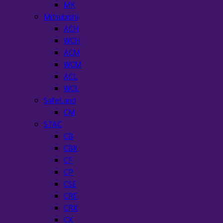
MK
Mitsubishi
ACH
WCH
ACM
WCM
ACL
WCL
SafeLand
CM
STAC
CB
CBX
CF
CP
CSE
CRE
CRX
CX