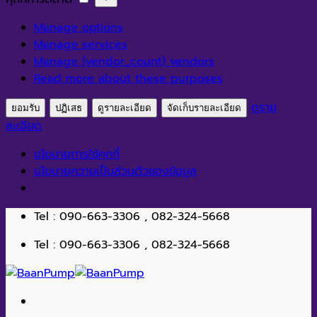
สถิติ
การ
Manage options
ตลาด
Manage services
Manage {vendor_count} vendors
Read more about these purposes
ดูราย
ยอมรับ
ปฏิเสธ
ดูรายละเอียด
จัดเก็บรายละเอียด
ละเอียด
นโยบายการใช้คุกกี้
นโยบายความเป็นส่วนตัวของข้อมูล
ข้าม
Tel : 090-663-3306 , 082-324-5668
ไป
Tel : 090-663-3306 , 082-324-5668
ยัง
เนื้อหา