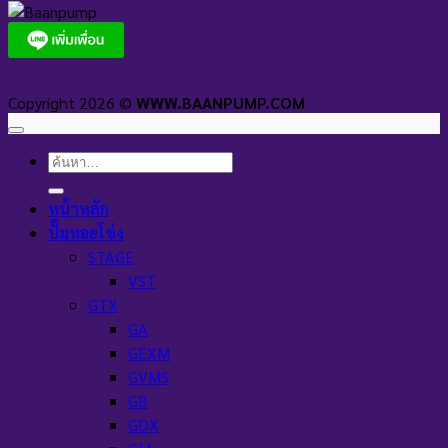
Copyright 2026 ©
WWW.BAANPUMP.COM
ค้นหา:
หน้าหลัก
ปั๊มหอยโข่ง
STAGE
VST
GTX
GA
GEXM
GVMS
GB
GDX