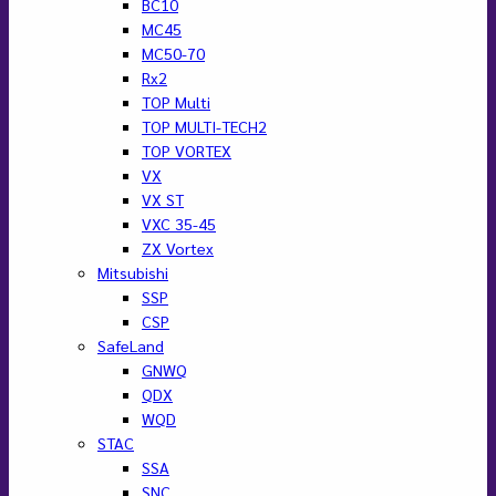
BC10
MC45
MC50-70
Rx2
TOP Multi
TOP MULTI-TECH2
TOP VORTEX
VX
VX ST
VXC 35-45
ZX Vortex
Mitsubishi
SSP
CSP
SafeLand
GNWQ
QDX
WQD
STAC
SSA
SNC