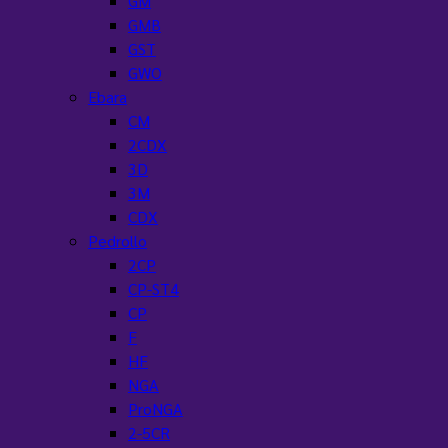
GM
GMB
GST
GWO
Ebara
CM
2CDX
3D
3M
CDX
Pedrollo
2CP
CP-ST4
CP
F
HF
NGA
ProNGA
2-5CR