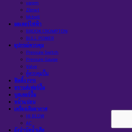
varem
Zilmet
Mcbell
มอเตอร์ไฟฟ้า
BROOK CROMPTON
BULL POWER
อุปกรณ์ควบคุม
Pressure Switch
Pressure Gauge
Valve
ตู้ควบคุมปั๊ม
ฟิตติ้ง PPR
ทรานส์เฟอร์ปั๊ม
บูสเตอร์ปั๊ม
หน้าแปลน
เครื่องเติมอากาศ
HI BLOW
AC
ถังบำบัดน้ำเสีย