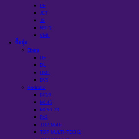
PF
JET
JX
NXF2
VML
ปั๊มจุ่ม
Ebara
DF
DL
DML
DVS
Pedrollo
BC10
MC45
MC50-70
Rx2
TOP Multi
TOP MULTI-TECH2