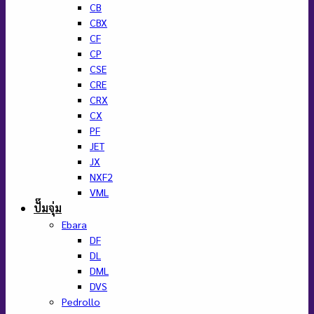
CB
CBX
CF
CP
CSE
CRE
CRX
CX
PF
JET
JX
NXF2
VML
ปั๊มจุ่ม
Ebara
DF
DL
DML
DVS
Pedrollo