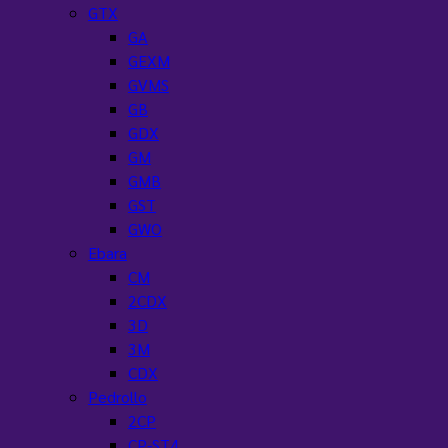
GTX
GA
GEXM
GVMS
GB
GDX
GM
GMB
GST
GWO
Ebara
CM
2CDX
3D
3M
CDX
Pedrollo
2CP
CP-ST4