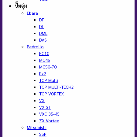
ปั๊มจุ่ม
Ebara
DF
DL
DML
DVS
Pedrollo
BC10
MC45
MC50-70
Rx2
TOP Multi
TOP MULTI-TECH2
TOP VORTEX
VX
VX ST
VXC 35-45
ZX Vortex
Mitsubishi
SSP