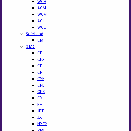
WCH
ACM
WCM
ACL
WCL
SafeLand
CM
STAC
CB
CBX
CF
CP
CSE
CRE
CRX
CX
PF
JET
JX
NXF2
VML