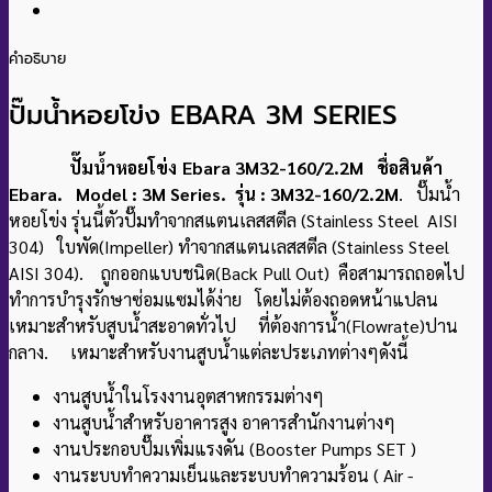
คำอธิบาย
ปั๊มน้ำหอยโข่ง EBARA 3M SERIES
ปั๊มน้ำหอยโข่ง
Ebara 3M32-160/2.2M ชื่อสินค้า
Ebara. Model : 3M Series. รุ่น : 3M32-160/2.2M
. ปั๊มน้ำ
หอยโข่ง รุ่นนี้ตัวปั๊มทำจากสแตนเลสสตีล (Stainless Steel AISI
304) ใบพัด(Impeller) ทำจากสแตนเลสสตีล (Stainless Steel
AISI 304). ถูกออกแบบชนิด(Back Pull Out) คือสามารถถอดไป
ทำการบำรุงรักษาซ่อมแซมได้ง่าย โดยไม่ต้องถอดหน้าแปลน
เหมาะสำหรับสูบน้ำสะอาดทั่วไป ที่ต้องการน้ำ(Flowrate)ปาน
กลาง. เหมาะสำหรับงานสูบน้ำแต่ละประเภทต่างๆดังนี้
งานสูบน้ำในโรงงานอุตสาหกรรมต่างๆ
งานสูบน้ำสำหรับอาคารสูง อาคารสำนักงานต่างๆ
งานประกอบปั๊มเพิ่มแรงดัน (Booster Pumps SET )
งานระบบทำความเย็นและระบบทำความร้อน ( Air -