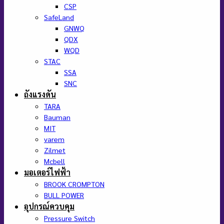
CSP
SafeLand
GNWQ
QDX
WQD
STAC
SSA
SNC
ถังแรงดัน
TARA
Bauman
MIT
varem
Zilmet
Mcbell
มอเตอร์ไฟฟ้า
BROOK CROMPTON
BULL POWER
อุปกรณ์ควบคุม
Pressure Switch