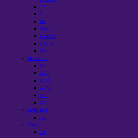
CP
F
HF
NGA
ProNGA
2-5CR
MK
Mitsubishi
ACH
WCH
ACM
WCM
ACL
WCL
SafeLand
CM
STAC
CB