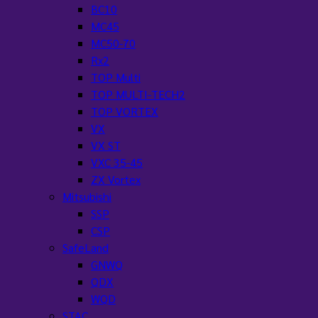
BC10
MC45
MC50-70
Rx2
TOP Multi
TOP MULTI-TECH2
TOP VORTEX
VX
VX ST
VXC 35-45
ZX Vortex
Mitsubishi
SSP
CSP
SafeLand
GNWQ
QDX
WQD
STAC