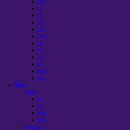
CBX
CF
CP
CSE
CRE
CRX
CX
PF
JET
JX
NXF2
VML
ปั๊มจุ่ม
Ebara
DF
DL
DML
DVS
Pedrollo