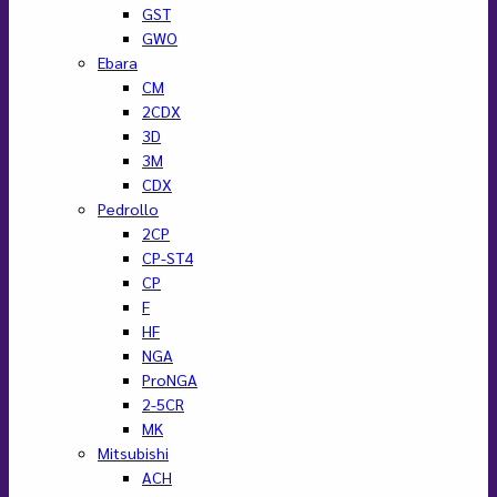
GST
GWO
Ebara
CM
2CDX
3D
3M
CDX
Pedrollo
2CP
CP-ST4
CP
F
HF
NGA
ProNGA
2-5CR
MK
Mitsubishi
ACH